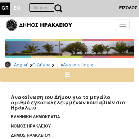
GR
EN
ΕΙΣΟΔΟΣ
Ο
Toggle
ΔΗΜΟΣ
navigati
Υπηρεσίες
&
Φορείς
Δημοτικές
...
Αρχική
Ο Δήμος
Ανακοινώσεις
Υπηρεσίες
Τηλέφωνα
Κ.Ε.Π.
Ηλεκτρονική
Ανακοίνωση του Δήμου για το μεγάλο
αριθμό εγκαταλελειμμένων κουταβιών στο
Διακυβέρνηση
Ηράκλειο
Σχολικές
ΕΛΛΗΝΙΚΗ ΔΗΜΟΚΡΑΤΙΑ
Επιτροπές
ΝΟΜΟΣ ΗΡΑΚΛΕΙΟΥ
Αγροτική
Ανάπτυξη
ΔΗΜΟΣ ΗΡΑΚΛΕΙΟΥ