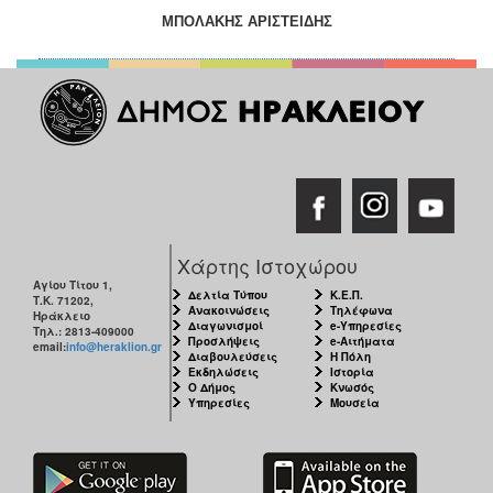
ΜΠΟΛΑΚΗΣ ΑΡΙΣΤΕΙΔΗΣ
Χάρτης Ιστοχώρου
Αγίου Τίτου 1,
Δελτία Τύπου
Κ.Ε.Π.
Τ.Κ. 71202,
Ανακοινώσεις
Τηλέφωνα
Ηράκλειο
Διαγωνισμοί
e-Υπηρεσίες
Τηλ.: 2813-409000
Προσλήψεις
e-Αιτήματα
email:
info@heraklion.gr
Διαβουλεύσεις
Η Πόλη
Εκδηλώσεις
Ιστορία
Ο Δήμος
Κνωσός
Υπηρεσίες
Μουσεία