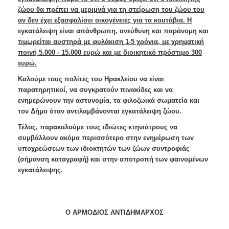
ζώου θα πρέπει να μεριμνά για τη στείρωση του ζώου του
αν δεν έχει εξασφαλίσει οικογένειες για τα κουτάβια. Η
εγκατάλειψη είναι απάνθρωπη, ανεύθυνη και παράνομη και
τιμωρείται αυστηρά
με φυλάκιση 1-5 χρόνια, με χρηματική
ποινή 5.000 - 15.000 ευρώ και με διοικητικό πρόστιμο 300
ευρώ.
Καλούμε τους πολίτες του Ηρακλείου να είναι
παρατηρητικοί, να συγκρατούν πινακίδες και να
ενημερώνουν την αστυνομία, τα φιλοζωικά σωματεία και
τον Δήμο όταν αντιλαμβάνονται εγκατάλειψη ζώου.
Τέλος, παρακαλούμε τους ιδιώτες κτηνιάτρους να
συμβάλλουν ακόμα περισσότερο στην ενημέρωση των
υποχρεώσεων των ιδιοκτητών των ζώων συντροφιάς
(σήμανση καταγραφή) και στην αποτροπή των φαινομένων
εγκατάλειψης.
Ο ΑΡΜΟΔΙΟΣ ΑΝΤΙΔΗΜΑΡΧΟΣ