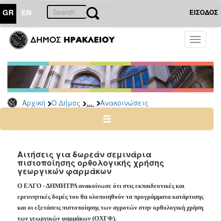
GR
EN
ΕΙΣΟΔΟΣ
Ο
Toggle
ΔΗΜΟΣ
navigati
Υπηρεσίες
&
Φορείς
Δημοτικές
...
Αρχική
Ο Δήμος
Ανακοινώσεις
Υπηρεσίες
Τηλέφωνα
Κ.Ε.Π.
Ηλεκτρονική
Αιτήσεις για δωρεάν σεμινάρια
πιστοποίησης ορθολογικής χρήσης
Διακυβέρνηση
γεωργικών φαρμάκων
Σχολικές
Ο ΕΛΓΟ - ΔΗΜΗΤΡΑ
ανακοίνωσε ότι
στις εκπαιδευτικές και
Επιτροπές
ερευνητικές δομές του θα υλοποιηθούν τα προγράμματα κατάρτισης
Αγροτική
και οι εξετάσεις πιστοποίησης των αγροτών στην ορθολογική χρήση
Ανάπτυξη
των γεωργικών φαρμάκων (ΟΧΓΦ).