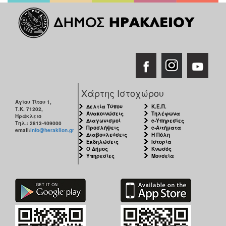
Χάρτης Ιστοχώρου
Αγίου Τίτου 1,
Δελτία Τύπου
Κ.Ε.Π.
Τ.Κ. 71202,
Ανακοινώσεις
Τηλέφωνα
Ηράκλειο
Διαγωνισμοί
e-Υπηρεσίες
Τηλ.: 2813-409000
Προσλήψεις
e-Αιτήματα
email:
info@heraklion.gr
Διαβουλεύσεις
Η Πόλη
Εκδηλώσεις
Ιστορία
Ο Δήμος
Κνωσός
Υπηρεσίες
Μουσεία