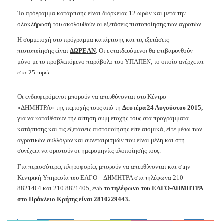
Ανακοινώσεις
Το πρόγραμμα κατάρτισης είναι διάρκειας 12 ωρών και μετά την
Προγράμματα
ολοκλήρωσή του ακολουθούν οι εξετάσεις πιστοποίησης των αγροτών.
Προσχολική
Η συμμετοχή στο πρόγραμμα κατάρτισης και τις εξετάσεις
Αγωγή
πιστοποίησης είναι
ΔΩΡΕΑΝ
. Οι εκπαιδευόμενοι θα επιβαρυνθούν
Κοιμητήρια
μόνο με το προβλεπόμενο παράβολο του ΥΠΑΠΕΝ, το οποίο ανέρχεται
στα 25 ευρώ.
Κέντρο
Οικογένειας
Οι ενδιαφερόμενοι μπορούν να απευθύνονται στο Κέντρο
«ΔΗΜΗΤΡΑ» της περιοχής τους από τη
Δευτέρα 24 Αυγούστου 2015,
για να καταθέσουν την αίτηση συμμετοχής τους στα προγράμματα
κατάρτισης και τις εξετάσεις πιστοποίησης είτε ατομικά, είτε μέσω των
Ο
αγροτικών συλλόγων και συνεταιρισμών που είναι μέλη και στη
ΤΟΠΟΣ
ΜΑΣ
συνέχεια να οριστούν οι ημερομηνίες υλοποίησής τους.
Για περισσότερες πληροφορίες μπορούν να απευθύνονται και στην
ΠΟΛΙΤΙΣΜΟΣ
Κεντρική Υπηρεσία του ΕΛΓΟ – ΔΗΜΗΤΡΑ στα τηλέφωνα 210
8821404 και 210 8821405, ενώ
το τηλέφωνο του ΕΛΓΟ-ΔΗΜΗΤΡΑ
ΑΝΘΕΚΤΙΚΗ
στο Ηράκλειο Κρήτης είναι 2810229443.
ΠΟΛΗ