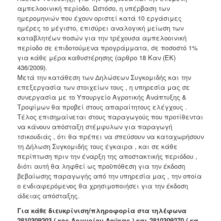
αμπελοοινική περίοδο. Ωστόσο, η υπέρβαση των
ημερομηνιών που έχουν οριστεί κατά 10 εργάσιμες
ημέρες το μέγιστο, επισύρει αναλογική μείωση των
καταβλητέων ποσών για την τρέχουσα αμπελοοινική
περίοδο σε επιδοτούμενα προγράμματα, σε ποσοστό 1%
για κάθε μέρα καθυστέρησης (αρθρο 18 Καν (ΕΚ)
436/2009).
Μετά την κατάθεση των Δηλώσεων Συγκομιδής και την
επεξεργασία των στοιχείων τους , η υπηρεσία μας σε
συνεργασία με το Υπουργείο Αγροτικής Ανάπτυξης &
Τροφίμων θα προβεί στους απαραίτητους ελέγχους .
Τέλος επισημαίνεται στους παραγωγούς που προτίθενται
να κάνουν απόσταξη στέμφυλων για παραγωγή
τσικουδιάς , ότι θα πρέπει να σπεύσουν να καταχωρήσουν
τη Δήλωση Συγκομιδής τους έγκαιρα , και σε κάθε
περίπτωση πριν την έναρξη της αποστακτικής περιόδου ,
διότι αυτή θα ληφθεί ως προϋπόθεση για την έκδοση
βεβαίωσης παραγωγής από την υπηρεσία μας , την οποία
ο ενδιαφερόμενος θα χρησιμοποιήσει για την έκδοση
άδειας απόσταξης.
Για κάθε διευκρίνιση/πληροφορία στα τηλέφωνα
2810309203 ( κος Αργυρίου Δούκας ) και 2810309270 ( κα