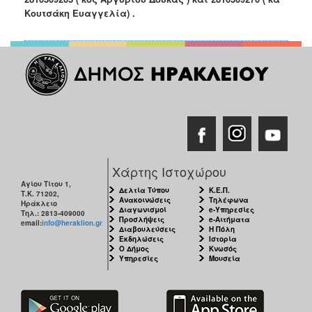
Κουτσάκη Ευαγγελία) .
Χάρτης Ιστοχώρου
Αγίου Τίτου 1,
Δελτία Τύπου
Κ.Ε.Π.
Τ.Κ. 71202,
Ανακοινώσεις
Τηλέφωνα
Ηράκλειο
Διαγωνισμοί
e-Υπηρεσίες
Τηλ.: 2813-409000
Προσλήψεις
e-Αιτήματα
email:
info@heraklion.gr
Διαβουλεύσεις
Η Πόλη
Εκδηλώσεις
Ιστορία
Ο Δήμος
Κνωσός
Υπηρεσίες
Μουσεία