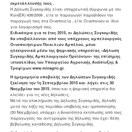
εκμετάλλευσής τους .
Ανακοινώσεις
Η Δήλωση Συγκομιδής είναι υποχρεωτική σύμφωνα με τον
Προγράμματα
Καν(ΕΚ) 436/2009 , είτε οι παραγωγοί παραδίδουν την
παραγωγή τους στα Οινοποιεία , είτε Οινοποιούν οι ίδιοι
Προσχολική
για λογαριασμό τους .
Αγωγή
Ειδικότερα για το έτος 2015, οι Δηλώσεις Συγκομιδής
Κοιμητήρια
θα υποβάλλονται από τους υπόχρεους αμπελουργούς
Οινοποιήσιμων Ποικιλιών Αμπέλου, μόνο
Κέντρο
ηλεκτρονικά μέσω της ψηφιακής υπηρεσίας «Δήλωση
Οικογένειας
Συγκομιδής Αμπελουργικών Προϊόντων» της επίσημης
ιστοσελίδας του Υπουργείου Αγροτικής Ανάπτυξης &
Τροφίμων www.minagric.gr.
Η ημερομηνία υποβολής των Δηλώσεων Συγκομιδής
Ο
ξεκίνησε την 1η Σεπτεμβρίου 2015 και λήγει στις 30
ΤΟΠΟΣ
Νοεμβρίου του 2015
, όπου και η ψηφιακή υπηρεσία θα
ΜΑΣ
κλείσει για τις νέες δηλώσεις.
Μετά την ολοκλήρωση της Δήλωσης Συγκομιδής, δηλαδή
ΠΟΛΙΤΙΣΜΟΣ
μετά την λήξη της περιόδου υποβολής και τροποποίησης
(30 Νοεμβρίου), υπάρχει η δυνατότητα εκτύπωσης από τους
ΑΝΘΕΚΤΙΚΗ
παραγωγούς του αντίγραφου της δήλωσης που έχει θέση
ΠΟΛΗ
βεβαίωσης κατάθεσης Δήλωσης Συγκομιδής.