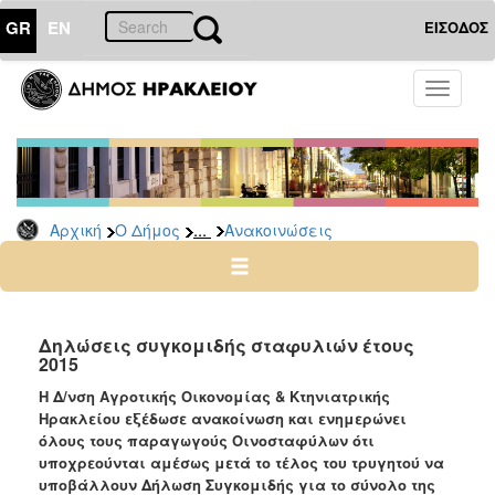
GR
EN
ΕΙΣΟΔΟΣ
Ο
Toggle
ΔΗΜΟΣ
navigati
Υπηρεσίες
&
Φορείς
Δημοτικές
...
Αρχική
Ο Δήμος
Ανακοινώσεις
Υπηρεσίες
Τηλέφωνα
Κ.Ε.Π.
Ηλεκτρονική
Δηλώσεις συγκομιδής σταφυλιών έτους
2015
Διακυβέρνηση
Η Δ/νση Αγροτικής Οικονομίας & Κτηνιατρικής
Σχολικές
Ηρακλείου εξέδωσε ανακοίνωση και ενημερώνει
Επιτροπές
όλους τους παραγωγούς Οινοσταφύλων ότι
Αγροτική
υποχρεούνται αμέσως μετά το τέλος του τρυγητού να
Ανάπτυξη
υποβάλλουν Δήλωση Συγκομιδής για το σύνολο της