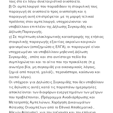
τους στο εν λόγω συνεταιριστικό οινοποιείο.
β) Οι αμπελουργοί που παραδίδουν τη σταφυλική τους
παραγωγή σε οινοποιείο προς οινοποίηση και η
παραγωγή αυτή επιστρέφεται με τη μορφή τελικού
προϊόντος στον αμπελουργό, υποχρεώνονται να
υποβάλλουν επιπλέον της Δήλωσης Συγκομιδής και
Δήλωση Παραγωγής.
γ) Σε περίπτωση ολοκληρωτικής καταστροφής της ετήσιας
σταφυλικής παραγωγής εξαιτίας ακραίων καιρικών
φαινομένων (αποζημιώσεις ΕΛΓΑ), οι παραγωγοί είναι
υποχρεωμένοι να υποβάλλουν μηδενική Δήλωση
Συγκομιδής , οπότε και στο αντίστοιχο πεδίο θα
συμπληρώνεται και το αίτιο που την προκάλεσε (π.χ
ανωτέρα βία, μη συγκομιδή για οικονομικούς λόγους,
ζημιά από παγετό, χαλάζι, περονόσπορο, καύσωνα και
λοιποί λόγοι).
Οι υπόχρεοι για Δηλώσεις Συγκομιδής που δεν υποβάλουν
τις δηλώσεις αυτές κατά τις παραπάνω ημερομηνίες
αποκλείονται των διαφόρων ευεργετημάτων των μέτρων
που προβλέπονται, (Πρόγραμμα Αναδιάρθρωσης και
Μετατροπής Αμπελώνων, Χορήγηση Δικαιωμάτων
Φύτευσης Οιναμπέλων από το Εθνικό Αποθεματικό ,
Αδειών Φύτευσης), για την τρέχουσα και την επόμενη