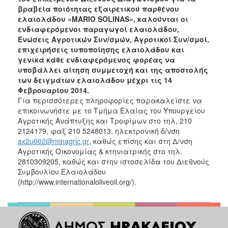
Ανακοινώσεις
βραβεία ποιότητας εξαιρετικού παρθένου
ελαιολάδου «MARIO SOLINAS», καλούνται οι
Προγράμματα
ενδιαφερόμενοι παραγωγοί ελαιολάδου,
Προσχολική
Ενώσεις Αγροτικών Συν/σμών, Αγροτικοί Συν/σμοί,
Αγωγή
επιχειρήσεις τυποποίησης ελαιολάδου και
γενικά κάθε ενδιαφερόμενος φορέας να
Κοιμητήρια
υποβάλλει αίτηση συμμετοχή και της αποστολής
Κέντρο
των δειγμάτων ελαιολάδου μέχρι τις 14
Οικογένειας
Φεβρουαρίου 2014.
Για περισσότερες πληροφορίες παρακαλείστε να
επικοινωνήστε με το Τμήμα Ελαίας του Υπουργείου
Αγροτικής Ανάπτυξης και Τροφίμων στο τηλ, 210
2124179, φαξ 210 5248013, ηλεκτρονική δ/νση
Ο
ax2u002@minagric.gr
, καθώς επίσης και στη Δ/νση
ΤΟΠΟΣ
Αγροτικής Οικονομίας & κτηνιατρικής στο τηλ.
ΜΑΣ
2810309205, καθώς και στην ιστοσελίδα του Διεθνούς
Συμβουλίου Ελαιολάδου
ΠΟΛΙΤΙΣΜΟΣ
(http://www.internationaloliveoil.org/).
ΑΝΘΕΚΤΙΚΗ
ΠΟΛΗ