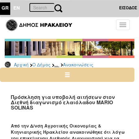
GR
EN
ΕΙΣΟΔΟΣ
Ο
Toggle
ΔΗΜΟΣ
navigati
Υπηρεσίες
&
Φορείς
Δημοτικές
...
Αρχική
Ο Δήμος
Ανακοινώσεις
Υπηρεσίες
Τηλέφωνα
Κ.Ε.Π.
Ηλεκτρονική
Πρόσκληση για υποβολή αιτήσεων στον
Διεθνή διαγωνισμό ελαιόλαδου MARIO
Διακυβέρνηση
SOLINAS
Σχολικές
Επιτροπές
Από την Δ/νση Αγροτικής Οικονομίας &
Αγροτική
Κτηνιατρικής Ηρακλείου ανακοινώθηκε ότι λόγω
Ανάπτυξη
του επικείμενου Διεθνούς Διαγωνισμού για τα