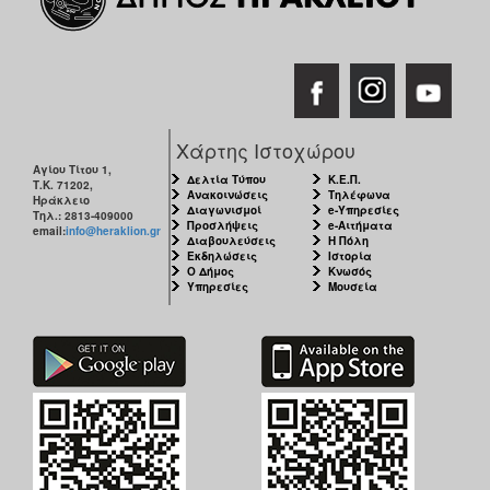
Χάρτης Ιστοχώρου
Αγίου Τίτου 1,
Δελτία Τύπου
Κ.Ε.Π.
Τ.Κ. 71202,
Ανακοινώσεις
Τηλέφωνα
Ηράκλειο
Διαγωνισμοί
e-Υπηρεσίες
Τηλ.: 2813-409000
Προσλήψεις
e-Αιτήματα
email:
info@heraklion.gr
Διαβουλεύσεις
Η Πόλη
Εκδηλώσεις
Ιστορία
Ο Δήμος
Κνωσός
Υπηρεσίες
Μουσεία