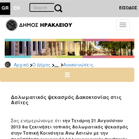
GR
EN
ΕΙΣΟΔΟΣ
Ο
Toggle
ΔΗΜΟΣ
navigati
Υπηρεσίες
&
Φορείς
Δημοτικές
...
Αρχική
Ο Δήμος
Ανακοινώσεις
Υπηρεσίες
Τηλέφωνα
Κ.Ε.Π.
Ηλεκτρονική
Δολωματικός ψεκασμός Δακοκτονίας στις
Ασίτες
Διακυβέρνηση
Σχολικές
Επιτροπές
Σας ενημερώνουμε ότι
την Τετάρτη 21 Αυγούστου
2013 θα ξεκινήσει τοπικός δολωματικός ψεκασμός
Αγροτική
στην Τοπική Κοινότητα Άνω Ασιτών με την
Ανάπτυξη
προϋπόθεση των κατάλληλων καιρικών συνθηκών.