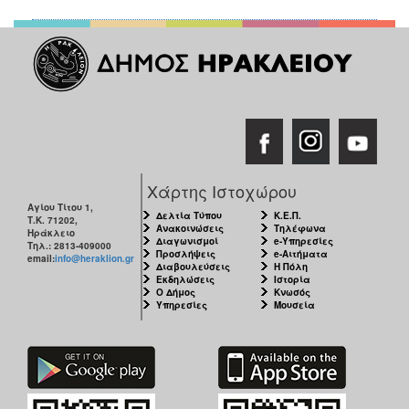
Χάρτης Ιστοχώρου
Αγίου Τίτου 1,
Δελτία Τύπου
Κ.Ε.Π.
Τ.Κ. 71202,
Ανακοινώσεις
Τηλέφωνα
Ηράκλειο
Διαγωνισμοί
e-Υπηρεσίες
Τηλ.: 2813-409000
Προσλήψεις
e-Αιτήματα
email:
info@heraklion.gr
Διαβουλεύσεις
Η Πόλη
Εκδηλώσεις
Ιστορία
Ο Δήμος
Κνωσός
Υπηρεσίες
Μουσεία