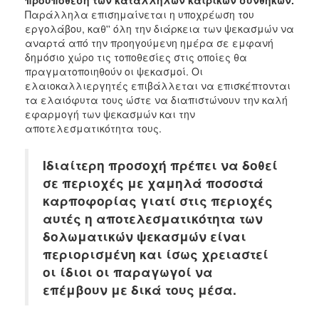
Ανακοινώσεις
Παράλληλα επισημαίνεται η υποχρέωση του
εργολάβου, καθ'' όλη την διάρκεια των ψεκασμών να
Προγράμματα
αναρτά από την προηγούμενη ημέρα σε εμφανή
Προσχολική
δημόσιο χώρο τις τοποθεσίες στις οποίες θα
Αγωγή
πραγματοποιηθούν οι ψεκασμοί. Οι
ελαιοκαλλιεργητές επιβάλλεται να επισκέπτονται
Κοιμητήρια
τα ελαιόφυτα τους ώστε να διαπιστώνουν την καλή
Κέντρο
εφαρμογή των ψεκασμών και την
Οικογένειας
αποτελεσματικότητα τους.
Ιδιαίτερη προσοχή πρέπει να δοθεί
σε περιοχές με χαμηλά ποσοστά
Ο
καρποφορίας γιατί στις περιοχές
ΤΟΠΟΣ
ΜΑΣ
αυτές η αποτελεσματικότητα των
δολωματικών ψεκασμών είναι
ΠΟΛΙΤΙΣΜΟΣ
περιορισμένη και ίσως χρειαστεί
οι ίδιοι οι παραγωγοί να
ΑΝΘΕΚΤΙΚΗ
επέμβουν με δικά τους μέσα.
ΠΟΛΗ