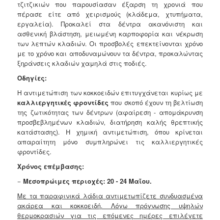
τζιτζικιών που παρουσίασαν έξαρση τη χρονιά που
πέρασε είτε από χειρισμούς (κλάδεμα, χτυπήματα,
εργαλεία). Προκαλεί στα δέντρα ακανόνιστη και
ασθενική βλάστηση, μειωμένη καρποφορία και νέκρωση
των λεπτών κλαδιών. Οι προσβολές επεκτείνονται χρόνο
με το χρόνο και αποδυναμώνουν τα δέντρα, προκαλώντας
ξηράνσεις κλαδιών χαμηλά στις ποδιές.
Οδηγίες:
Η αντιμετώπιση των κοκκοειδών επιτυγχάνεται κυρίως με
καλλιεργητικές φροντίδες
που σκοπό έχουν τη βελτίωση
της
ζωτικότητας των δέντρων (αφαίρεση - απομάκρυνση
προσβεβλημένων
κλαδιών, διατήρηση καλής θρεπτικής
κατάστασης). Η χημική
αντιμετώπιση, όπου κρίνεται
απαραίτητη μόνο συμπληρώνει τις
καλλιεργητικές
φροντίδες.
Χρόνος επέμβασης:
−
Μεσοπρώιμες περιοχές: 20 - 24 Μαΐου.
Με τα παραφινικά λάδια αντιμετωπίζετε συνδυασμένα
ακάρεα και κοκκοειδή. Λόγω πρόγνωσης υψηλών
θερμοκρασιών για τις επόμενες ημέρες επιλέγετε