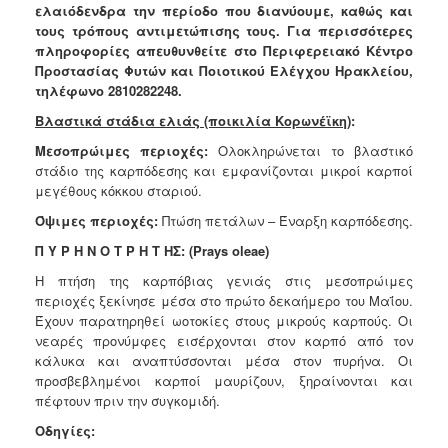
ελαιόδενδρα την περίοδο που διανύουμε, καθώς και
Ανακοινώσεις
τους τρόπους αντιμετώπισης τους. Για περισσότερες
Προγράμματα
πληροφορίες απευθυνθείτε στο Περιφερειακό Κέντρο
Προστασίας Φυτών και Ποιοτικού Ελέγχου Ηρακλείου,
Προσχολική
τηλέφωνο 2810282248.
Αγωγή
Βλαστικά στάδια ελιάς (ποικιλία Κορωνέϊκη)
:
Κοιμητήρια
Μεσοπρώιμες περιοχές:
Ολοκληρώνεται το βλαστικό
Κέντρο
στάδιο της καρπόδεσης και
εμφανίζονται μικροί καρποί
Οικογένειας
μεγέθους κόκκου σταριού.
Όψιμες περιοχές:
Πτώση πετάλων – Έναρξη καρπόδεσης.
Π Υ Ρ Η Ν Ο Τ Ρ Η Τ ΗΣ:
(Prays oleae)
Ο
Η πτήση της καρπόβιας γενιάς στις μεσοπρώιμες
ΤΟΠΟΣ
περιοχές ξεκίνησε μέσα στο πρώτο δεκαήμερο του Μαΐου.
ΜΑΣ
Έχουν παρατηρηθεί ωοτοκίες στους μικρούς καρπούς. Οι
νεαρές προνύμφες εισέρχονται στον καρπό από τον
ΠΟΛΙΤΙΣΜΟΣ
κάλυκα και αναπτύσσονται μέσα στον πυρήνα. Οι
προσβεβλημένοι καρποί μαυρίζουν, ξηραίνονται και
ΑΝΘΕΚΤΙΚΗ
πέφτουν πριν την συγκομιδή.
ΠΟΛΗ
Οδηγίες: