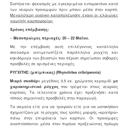
Συστήνεται ψεκασμός με εγκεκριμένα εντομοκτόνα κατά
των νεαρών προνυμφών πριν μπουν μέσα στον καρπό.
Μεγαλύτερη ανάγκη καταπολέμησης έχουν οι ελαιώνες
χαμηλής καρποφορίας
.
Χρόνος επέμβασης:
−
Μεσοπρώιμες περιοχές: 20 – 22 Μαΐου.
Με την επέμβαση αυτή επιλέγοντας κατάλληλο
σκεύασμα αντιμετωπίζετε παράλληλα ρυγχίτη και
κηκιδόμυγα των βλαστών που πέρυσι σημείωσαν σοβαρές
προσβολές σε ορισμένες περιοχές.
ΡΥΓΧΙΤΗΣ:
(μπίμπικας)
(Rhynchites cribripennis)
Μικρό σκαθάρι
μεγέθους 0,5 εκ. χρώματος κεραμιδί
με
χαρακτηριστικό
ρύγχος
που τρέφεται στους νεαρούς
καρπούς. Τα τελευταία χρόνια έχει
προξενήσει κατά
τόπους σημαντικές προσβολές στην παραγωγή.
Τα ακμαία είτε για να τραφούν είτε για να ωοτοκήσουν
σχηματίζουν με
το ρύγχος τους τρύπες μορφής «κρατήρα»
πάνω στην επιφάνεια των
καρπών. Οι προνύμφες
αναπτύσσονται μέσα στον πυρήνα προξενώντας
πρόωρη