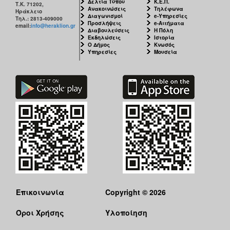
Δελτία Τύπου
Κ.Ε.Π.
Τ.Κ. 71202,
Ανακοινώσεις
Τηλέφωνα
Ηράκλειο
Διαγωνισμοί
e-Υπηρεσίες
Τηλ.: 2813-409000
Προσλήψεις
e-Αιτήματα
email:
info@heraklion.gr
Διαβουλεύσεις
Η Πόλη
Εκδηλώσεις
Ιστορία
Ο Δήμος
Κνωσός
Υπηρεσίες
Μουσεία
Επικοινωνία
Copyright © 2026
Όροι Χρήσης
Υλοποίηση