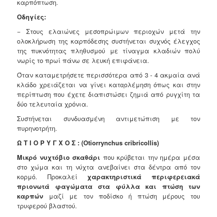
καρπόπτωση.
Οδηγίες:
−
Στους ελαιώνες μεσοπρώιμων περιοχών μετά την
ολοκλήρωση της
καρπόδεσης συστήνεται συχνός έλεγχος
της πυκνότητας πληθυσμού
με τίναγμα κλαδιών πολύ
νωρίς το πρωί πάνω σε λευκή επιφάνεια.
Όταν καταμετρήσετε περισσότερα από 3 - 4 ακμαία ανά
κλάδο
χρειάζεται να γίνει κατα̟ολέμηση όπως και στην
περίπτωση που έχετε διαπιστώσει ζημιά από ρυγχίτη τα
δύο τελευταία χρόνια.
Συστήνεται συνδυασμένη αντιμετώπιση με τον
πυρηνοτρήτη.
Ω Τ Ι Ο Ρ Υ Γ Χ Ο Σ :
(Otiorrynchus
cribricollis)
Μικρό νυχτόβιο σκαθάρι
που κρύβεται την ημέρα μέσα
στο χώμα και
τη νύχτα ανεβαίνει στα δέντρα από τον
κορμό. Προκαλεί
χαρακτηριστικά περιφερειακά
πριονωτά φαγώματα στα φύλλα και
πτώση των
καρπών
μαζί με τον ποδίσκο ή πτώση μέρους του
τρυφερού βλαστού.