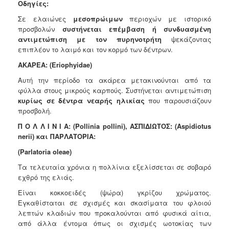
Οδηγίες:
Σε ελαιώνες
μεσοπρώιμων
περιοχών με ιστορικό
προσβολών
συστήνεται επέμβαση ή συνδυασμένη
αντιμετώπιση με τον
πυρηνοτρήτη
ψεκάζοντας
επιπλέον το λαιμό και τον κορμό των
δέντρων.
ΑΚΑΡΕΑ:
(Eriophyidae)
Αυτή την περίοδο τα ακάρεα μετακινούνται από τα
φύλλα στους
μικρούς καρπούς. Συστήνεται αντιμετώπιση
κυρίως σε δέντρα νεαρής
ηλικίας
που παρουσιάζουν
προσβολή.
Π Ο Λ Λ Ι Ν Ι Α:
(Pollinia pollini), ΑΣΠΙΔΙΩΤΟΣ: (Aspidiotus
nerii) και ΠΑΡΛΑΤΟΡΙΑ:
(Parlatoria oleae)
Τα τελευταία χρόνια η πολλίνια εξελίσσεται σε σοβαρό
εχθρό της ελιάς.
Είναι κοκκοειδές (ψώρα) γκρίζου χρώματος.
Εγκαθίσταται σε σχισμές και σκασίματα του φλοιού
λεπτών κλαδιών που προκαλούνται από φυσικά αίτια,
από άλλα έντομα όπως οι σχισμές ωοτοκίας των