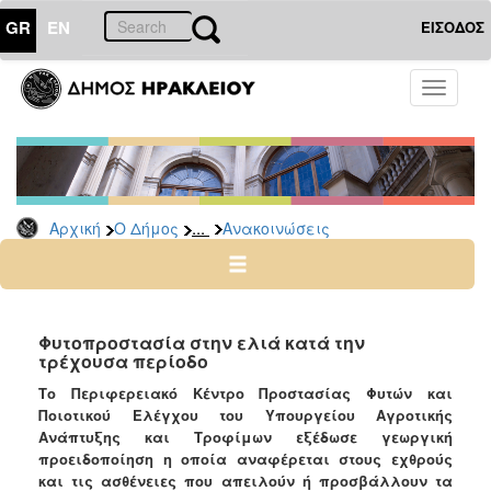
GR
EN
ΕΙΣΟΔΟΣ
Ο
Toggle
ΔΗΜΟΣ
navigati
Υπηρεσίες
&
Φορείς
Δημοτικές
...
Αρχική
Ο Δήμος
Ανακοινώσεις
Υπηρεσίες
Τηλέφωνα
Κ.Ε.Π.
Ηλεκτρονική
Φυτοπροστασία στην ελιά κατά την
τρέχουσα περίοδο
Διακυβέρνηση
Το Περιφερειακό Κέντρο Προστασίας Φυτών και
Σχολικές
Ποιοτικού Ελέγχου του Υπουργείου Αγροτικής
Επιτροπές
Ανάπτυξης και Τροφίμων εξέδωσε γεωργική
Αγροτική
προειδοποίηση η οποία αναφέρεται στους εχθρούς
Ανάπτυξη
και τις ασθένειες που απειλούν ή προσβάλλουν τα