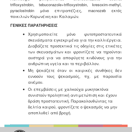
trifloxystrobin, tebuconazole+trifloxystrobin, kresoxim-methyl,
pyraclostrobin μόνο επιτραπέζιες, macnozeb εκτός
ποικιλιών Κορωνέικη και Καλαμών.
ΓΕΝΙΚΕΣ ΠΑΡΑΤΗΡΗΣΕΙΣ
Χρησιμοποιείτε μόνο φυτοπροστατευτικά
σκευάσματα εγκεκριμένα για την καλλιέργεια.
Διαβάζετε προσεκτικά τις οδηγίες στις ετικέτες
των σκευασμάτων και φροντίζετε να τηρούνται
αυστηρά για να αποφύγετε κινδύνους για την
ανθρώπινη υγεία και το περιβάλλον.
Μη ψεκάζετε όταν οι καιρικές συνθήκες δεν
ευνοούν τους ψεκασμούς, πχ. με παρουσία
ανέμου.
Οι επεμβάσεις με χαλκούχα μυκητοκτόνα
συνιστούν προληπτική αντιμετώπιση και έχουν
δράση προστατευτική. Παρακολουθώντας τα
δελτία καιρού, φροντίζετε ο ψεκασμός να μην
αποπλυθεί από βροχή.