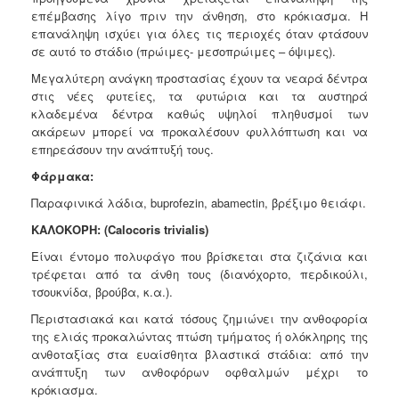
επέμβασης λίγο πριν την άνθηση, στο κρόκιασμα. Η
επανάληψη ισχύει για όλες τις περιοχές όταν φτάσουν
σε αυτό το στάδιο (πρώιμες- μεσοπρώιμες – όψιμες).
Μεγαλύτερη ανάγκη προστασίας έχουν τα νεαρά δέντρα
στις νέες φυτείες, τα φυτώρια και τα αυστηρά
κλαδεμένα δέντρα καθώς υψηλοί πληθυσμοί των
ακάρεων μπορεί να προκαλέσουν φυλλόπτωση και να
επηρεάσουν την ανάπτυξή τους.
Φάρμακα:
Παραφινικά λάδια, buprofezin, abamectin, βρέξιμο θειάφι.
ΚΑΛΟΚΟΡΗ: (Calocoris trivialis)
Είναι έντομο πολυφάγο που βρίσκεται στα ζιζάνια και
τρέφεται από τα άνθη τους (διανόχορτο, περδικούλι,
τσουκνίδα, βρούβα, κ.α.).
Περιστασιακά και κατά τόσους ζημιώνει την ανθοφορία
της ελιάς προκαλώντας πτώση τμήματος ή ολόκληρης της
ανθοταξίας στα ευαίσθητα βλαστικά στάδια: από την
ανάπτυξη των ανθοφόρων οφθαλμών μέχρι το
κρόκιασμα.