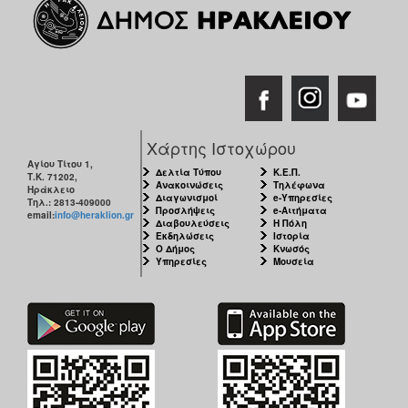
Χάρτης Ιστοχώρου
Αγίου Τίτου 1,
Δελτία Τύπου
Κ.Ε.Π.
Τ.Κ. 71202,
Ανακοινώσεις
Τηλέφωνα
Ηράκλειο
Διαγωνισμοί
e-Υπηρεσίες
Τηλ.: 2813-409000
Προσλήψεις
e-Αιτήματα
email:
info@heraklion.gr
Διαβουλεύσεις
Η Πόλη
Εκδηλώσεις
Ιστορία
Ο Δήμος
Κνωσός
Υπηρεσίες
Μουσεία