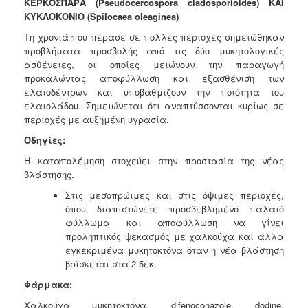
ΚΕΡΚΟΣΠΑΡΑ (Pseudocercospora cladosporioides) ΚΑΙ
ΚΥΚΛΟΚΟΝΙΟ (Spilocaea oleaginea)
Τη χρονιά που πέρασε σε πολλές περιοχές σημειώθηκαν
προβλήματα προσβολής από τις δύο μυκητολογικές
ασθένειες, οι οποίες μειώνουν την παραγωγή
προκαλώντας αποφύλλωση και εξασθένιση των
ελαιοδέντρων και υποβαθμίζουν την ποιότητα του
ελαιολάδου. Σημειώνεται ότι αναπτύσσονται κυρίως σε
περιοχές με αυξημένη υγρασία.
Οδηγίες:
Η καταπολέμηση στοχεύει στην προστασία της νέας
βλάστησης.
Στις
μεσοπρώιμες
και στις
όψιμες π
εριοχές,
όπου διαπιστώνετε προσβεβλημένο παλαιό
φύλλωμα και αποφύλλωση να γίνει
π
ροληπτικός ψεκασμός
με χαλκούχα και άλλα
εγκεκριμένα μυκητοκτόνα όταν η νέα βλάστηση
βρίσκεται στα 2-5εκ.
Φάρμακα:
Χαλκούχα μυκητοκτόνα, difenoconazole, dodine,