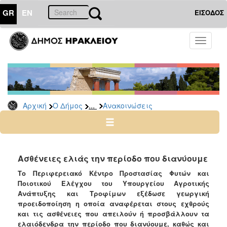
GR
EN
ΕΙΣΟΔΟΣ
Ο
Toggle
ΔΗΜΟΣ
navigati
Υπηρεσίες
&
Φορείς
Δημοτικές
...
Αρχική
Ο Δήμος
Ανακοινώσεις
Υπηρεσίες
Τηλέφωνα
Κ.Ε.Π.
Ηλεκτρονική
Ασθένειες ελιάς την περίοδο που διανύουμε
Διακυβέρνηση
Το Περιφερειακό Κέντρο Προστασίας Φυτών και
Σχολικές
Ποιοτικού Ελέγχου του Υπουργείου Αγροτικής
Επιτροπές
Ανάπτυξης και Τροφίμων εξέδωσε γεωργική
προειδοποίηση η οποία αναφέρεται στους εχθρούς
Αγροτική
και τις ασθένειες που απειλούν ή προσβάλλουν τα
Ανάπτυξη
ελαιόδενδρα την περίοδο που διανύουμε, καθώς και