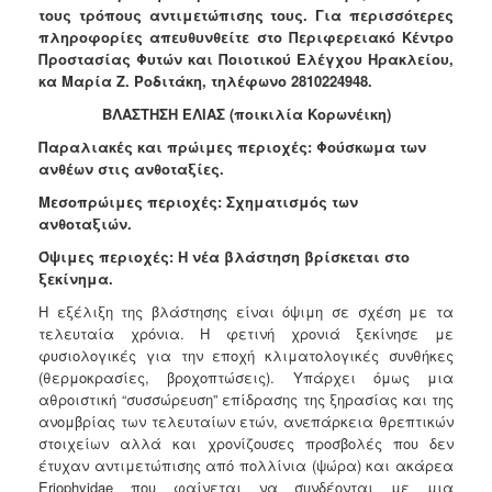
τους τρόπους αντιμετώπισης τους. Για περισσότερες
Ανακοινώσεις
πληροφορίες απευθυνθείτε στο Περιφερειακό Κέντρο
Προγράμματα
Προστασίας Φυτών και Ποιοτικού Ελέγχου Ηρακλείου,
κα
Μαρία
Ζ.
Ροδιτάκη,
τηλέφωνο 2810224948.
Προσχολική
Αγωγή
ΒΛΑΣΤΗΣΗ ΕΛΙΑΣ
(ποικιλία Κορωνέικη)
Κοιμητήρια
Παραλιακές και πρώιμες περιοχές
: Φούσκωμα των
ανθέων στις ανθοταξίες.
Κέντρο
Οικογένειας
Μεσοπρώιμες περιοχές
: Σχηματισμός των
ανθοταξιών.
Όψιμες περιοχές
: Η νέα βλάστηση βρίσκεται στο
ξεκίνημα.
Ο
Η εξέλιξη της βλάστησης είναι όψιμη σε σχέση με τα
ΤΟΠΟΣ
ΜΑΣ
τελευταία χρόνια. Η φετινή χρονιά ξεκίνησε με
φυσιολογικές για την εποχή κλιματολογικές συνθήκες
(θερμοκρασίες, βροχοπτώσεις). Υπάρχει όμως μια
ΠΟΛΙΤΙΣΜΟΣ
αθροιστική “συσσώρευση” επίδρασης της ξηρασίας και της
ανομβρίας των τελευταίων ετών, ανεπάρκεια θρεπτικών
ΑΝΘΕΚΤΙΚΗ
στοιχείων αλλά και χρονίζουσες προσβολές που δεν
ΠΟΛΗ
έτυχαν αντιμετώπισης από πολλίνια (ψώρα) και ακάρεα
Eriophyidae που φαίνεται να συνδέονται με μια