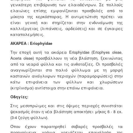
γενικότερη επιβάρυνση των ελαιοδέντρων. Σε πολλούς
ελαιώνες επίσης εμφανίζονται προσβολές από το
μύκητα της κερκόσπορας. Η αντιμετώπιση πρέπει να
είναι γενική και στηρίζεται στην ενδυνάμωση της
καλλιέργειας (λιπάνσεις, αρδεύσεις) και σε έγκαιρες
καταπολεμήσεις.
Α
ΚΑΡΕΑ : Eriophyidae
Τ
ην εποχή αυτή τα ακάρεα Eriophyidae (Eriophyes oleae,
Aceria oleae) προσβάλλουν τη νέα βλάστηση, ξεκινώντας
από τα νεαρά φύλλα και τις ανθοταξίες. Οι προσβολές
αναγνωρίζονται στο παλιό φύλλωμα με τη μορφή
καστανών ανάγλυφων περιοχών (παραμορφώσεις) στην
κάτω επιφάνεια των φύλλων και χλωρώσεων
(κιτρίνισμα) αντίστοιχα στην επάνω επιφάνεια.
Ο
δηγίες:
Σ
τις μεσοπρώιμες και στις όψιμες περιοχές συνιστάται
ψεκασμός όταν η νέα βλάστηση αποκτήσει μήκος 6 - 8 εκ.
(3-4 ζεύγη φύλλων).
Όπου έχουν παρατηρηθεί σοβαρές προσβολές τα
προηγούμενα χρόνια χρειάζεται επανάληψη της