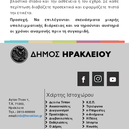
βλαστικό στάδιο και
την ασθένεια ή τον εχθρό. Σε κάθε
περίπτωση διαβάζετε προσεκτικά και εφαρμόζετε πιστά
την ετικέτα.
Προσοχή. Να επιλέγονται σκευάσματα μικρής
υπολειμματικής διάρκειας και να τηρούνται αυστηρά
οι χρόνοι αναμονής πριν τη συγκομιδή.
Χάρτης Ιστοχώρου
Αγίου Τίτου 1,
Δελτία Τύπου
Κ.Ε.Π.
Τ.Κ. 71202,
Ανακοινώσεις
Τηλέφωνα
Ηράκλειο
Διαγωνισμοί
e-Υπηρεσίες
Τηλ.: 2813-409000
Προσλήψεις
e-Αιτήματα
email:
info@heraklion.gr
Διαβουλεύσεις
Η Πόλη
Εκδηλώσεις
Ιστορία
Ο Δήμος
Κνωσός