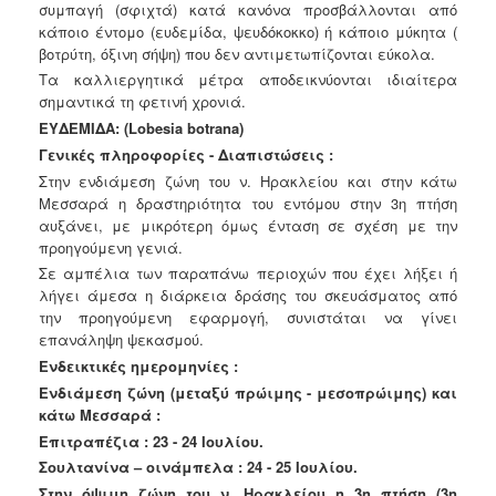
συμπαγή (σφιχτά) κατά κανόνα προσβάλλονται από
κάποιο έντομο (ευδεμίδα, ψευδόκοκκο) ή κάποιο μύκητα (
βοτρύτη, όξινη σήψη) που δεν αντιμετωπίζονται εύκολα.
Τα καλλιεργητικά μέτρα αποδεικνύονται ιδιαίτερα
σημαντικά τη φετινή χρονιά.
ΕΥΔΕΜΙΔΑ: (Lobesia botrana)
Γενικές πληροφορίες - Διαπιστώσεις :
Στην ενδιάμεση ζώνη του ν. Ηρακλείου και στην κάτω
Μεσσαρά η δραστηριότητα του εντόμου στην 3η πτήση
αυξάνει, με μικρότερη όμως ένταση σε σχέση με την
προηγούμενη γενιά.
Σε αμπέλια των παραπάνω περιοχών που έχει λήξει ή
λήγει άμεσα η
διάρκεια δράσης του σκευάσματος από
την προηγούμενη εφαρμογή,
συνιστάται να γίνει
επανάληψη ψεκασμού.
Ενδεικτικές ημερομηνίες :
Ενδιάμεση ζώνη (μεταξύ πρώιμης - μεσοπρώιμης) και
κάτω Μεσσαρά :
Επιτραπέζια : 23 - 24 Ιουλίου.
Σουλτανίνα – οινάμπελα : 24 - 25 Ιουλίου.
Στην όψιμη ζώνη του ν. Ηρακλείου η 3η πτήση (3η