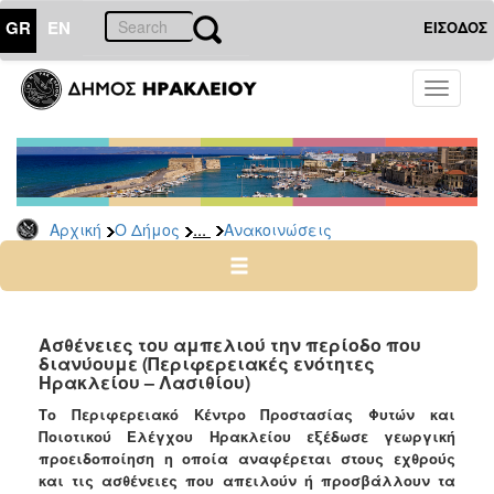
GR
EN
ΕΙΣΟΔΟΣ
Ο
Toggle
ΔΗΜΟΣ
navigati
Υπηρεσίες
&
Φορείς
Δημοτικές
...
Αρχική
Ο Δήμος
Ανακοινώσεις
Υπηρεσίες
Τηλέφωνα
Κ.Ε.Π.
Ηλεκτρονική
Ασθένειες του αμπελιού την περίoδο που
διανύουμε (Περιφερειακές ενότητες
Διακυβέρνηση
Ηρακλείου – Λασιθίου)
Σχολικές
Το Περιφερειακό Κέντρο Προστασίας Φυτών και
Επιτροπές
Ποιοτικού Ελέγχου Ηρακλείου εξέδωσε γεωργική
Αγροτική
προειδοποίηση η οποία αναφέρεται στους εχθρούς
Ανάπτυξη
και τις ασθένειες που απειλούν ή προσβάλλουν τα