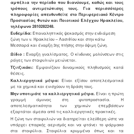
αμπέλια την περίοδο που διανύουμε, καθώς και τους
Ανακοινώσεις
τρόπους αντιμετώπισης τους. Για περισσότερες
Προγράμματα
πληροφορίες απευθυνθείτε στο Περιφερειακό Κέντρο
Προστασίας Φυτών και Ποιοτικού Ελέγχου Ηρακλείου,
Προσχολική
τηλέφωνο 2810282248.
Αγωγή
Ευδεμίδα:
Επαναληπτικός ψεκασμός στην ενδιάμεση
Κοιμητήρια
ζώνη των ν. Ηρακλείου – Λασιθίου και στην κάτω
Μεσσαρά και έναρξη 3ης πτήσης στην όψιμη ζώνη.
Κέντρο
Οικογένειας
Ωίδιο :
Έναρξη γυαλίσματος. Ο κίνδυνος μολύνσεων στις
ράγες των σταφυλιών μειώνεται.
Τζιτζικάκι:
Εμφανίζουν δυναμικούς πληθυσμούς κατά
θέσεις.
Καλλιεργητικά μέτρα:
Είναι εξίσου αποτελεσματικά
Ο
ΤΟΠΟΣ
με τα χημικά και ενισχύουν τη δράση τους.
ΜΑΣ
Μην υποτιμάτε τα καλλιεργητικά μέτρα.
Είναι η πρώτη
γραμμή άμυνας στη φυτοπροστασία. Η
ΠΟΛΙΤΙΣΜΟΣ
αποτελεσματικότητα των χημικών επεμβάσεων
εξαρτάται άμεσα από τις καλλιεργητικές πρακτικές.
ΑΝΘΕΚΤΙΚΗ
Η ζώνη των σταφυλιών να διατηρείται ελεύθερη ώστε να
ΠΟΛΗ
υπάρχει επαρκής αερισμός και να φτάνει το φάρμακο
στα σταφύλια. Σταφύλια κρυμμένα όπως και τα