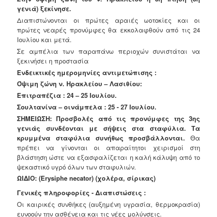
γενιά) ξεκίνησε.
Διαπιστώνονται οι πρώτες αραιές ωοτοκίες και οι
πρώτες νεαρές προνύμφες θα εκκολαφθούν από τις 24
Ιουλίου και μετά.
Σε αμπέλια των παραπάνω περιοχών συνιστάται να
ξεκινήσει η προστασία
Ενδεικτικές ημερομηνίες αντιμετώπισης :
Όψιμη ζώνη ν. Ηρακλείου – Λασιθίου:
Επιτραπέζια : 24 – 25 Ιουλίου.
Σουλτανίνα – οινάμπελα : 25 - 27 Ιουλίου.
ΣΗΜΕΙΩΣΗ: Προσβολές από τις προνύμφες της 3ης
γενιάς συνδέονται με
σήψεις στα σταφύλια. Τα
κρυμμένα σταφύλια συνήθως προσβάλλονται.
Θα
πρέπει να γίνονται οι απαραίτητοι χειρισμοί στη
βλάστηση ώστε να εξασφαλίζεται η καλή κάλυψη από το
ψεκαστικό υγρό όλων των σταφυλιών.
ΩΙΔΙΟ:
(Erysiphe necator)
(χολέρα, σίρικας)
Γενικές πληροφορίες - Διαπιστώσεις :
Οι καιρικές συνθήκες (αυξημένη υγρασία, θερμοκρασία)
ευνοούν την ασθένεια και τις νέες μολύνσεις.