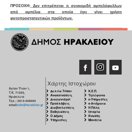
ΠΡΟΣΟΧΗ:
Δεν επιτρέπεται η συγκομιδή αμπελόφυλλων
από αμπέλια στα οποία έχει γίνει χρήση
φυτοπροστατευτικών προϊόντων.
Χάρτης Ιστοχώρου
Αγίου Τίτου 1,
Δελτία Τύπου
Κ.Ε.Π.
Τ.Κ. 71202,
Ανακοινώσεις
Τηλέφωνα
Ηράκλειο
Διαγωνισμοί
e-Υπηρεσίες
Τηλ.: 2813-409000
Προσλήψεις
e-Αιτήματα
email:
info@heraklion.gr
Διαβουλεύσεις
Η Πόλη
Εκδηλώσεις
Ιστορία
Ο Δήμος
Κνωσός
Υπηρεσίες
Μουσεία