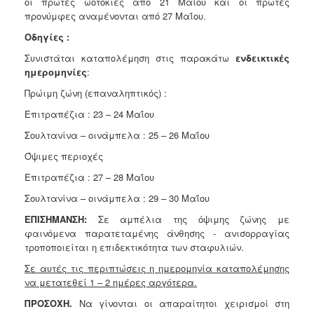
οι πρώτες ωοτοκίες από 21 Μαΐου και οι πρώτες
προνύμφες αναμένονται από 27 Μαΐου.
Οδηγίες :
Συνιστάται καταπολέμηση στις παρακάτω
ενδεικτικές
ημερομηνίες
:
Πρώιμη ζώνη (επαναληπτικός) :
Επιτραπέζια : 23 – 24 Μαΐου
Σουλτανίνα – οινάμπελα : 25 – 26 Μαΐου
Όψιμες περιοχές
Επιτραπέζια : 27 – 28 Μαΐου
Σουλτανίνα – οινάμπελα : 29 – 30 Μαΐου
ΕΠΙΣΗΜΑΝΣΗ:
Σε αμπέλια της όψιμης ζώνης με
φαινόμενα παρατεταμένης άνθησης - ανισορραγίας
τροποποιείται η επιδεκτικότητα των σταφυλιών.
Σε αυτές τις περιπτώσεις η ημερομηνία καταπολέμησης
να μετατεθεί 1 – 2 ημέρες αργότερα.
ΠΡΟΣΟΧΗ.
Να γίνονται οι απαραίτητοι χειρισμοί στη