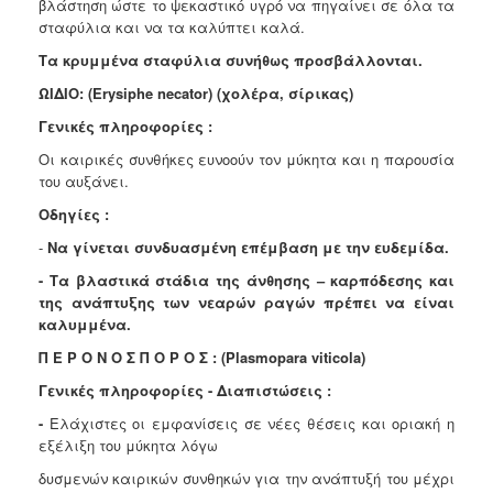
βλάστηση ώστε το ψεκαστικό υγρό να πηγαίνει σε όλα τα
σταφύλια και να τα καλύπτει καλά.
Τα κρυμμένα σταφύλια συνήθως προσβάλλονται.
ΩΙΔΙΟ:
(Erysiphe necator)
(χολέρα, σίρικας)
Γενικές πληροφορίες :
Οι καιρικές συνθήκες ευνοούν τον μύκητα και η παρουσία
του αυξάνει.
Οδηγίες :
-
Να γίνεται συνδυασμένη επέμβαση με την ευδεμίδα.
- Τα βλαστικά στάδια της άνθησης – καρπόδεσης και
της ανάπτυξης των νεαρών ραγών πρέπει να είναι
καλυμμένα.
Π Ε Ρ Ο Ν Ο Σ Π Ο Ρ Ο Σ : (Plasmopara viticola)
Γενικές πληροφορίες - Διαπιστώσεις :
-
Ελάχιστες οι εμφανίσεις σε νέες θέσεις και οριακή η
εξέλιξη του μύκητα λόγω
δυσμενών καιρικών συνθηκών για την ανάπτυξή του μέχρι