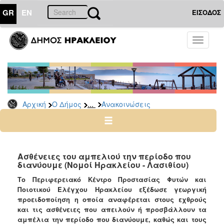
GR
EN
ΕΙΣΟΔΟΣ
Ο
Toggle
ΔΗΜΟΣ
navigati
Υπηρεσίες
&
Φορείς
Δημοτικές
...
Αρχική
Ο Δήμος
Ανακοινώσεις
Υπηρεσίες
Τηλέφωνα
Κ.Ε.Π.
Ηλεκτρονική
Ασθένειες του αμπελιού την περίoδο που
διανύουμε (Νομοί Ηρακλείου - Λασιθίου)
Διακυβέρνηση
Το Περιφερειακό Κέντρο Προστασίας Φυτών και
Σχολικές
Ποιοτικού Ελέγχου Ηρακλείου εξέδωσε γεωργική
Επιτροπές
προειδοποίηση η οποία αναφέρεται στους εχθρούς
Αγροτική
και τις ασθένειες που απειλούν ή προσβάλλουν τα
Ανάπτυξη
αμπέλια την περίοδο που διανύουμε, καθώς και τους