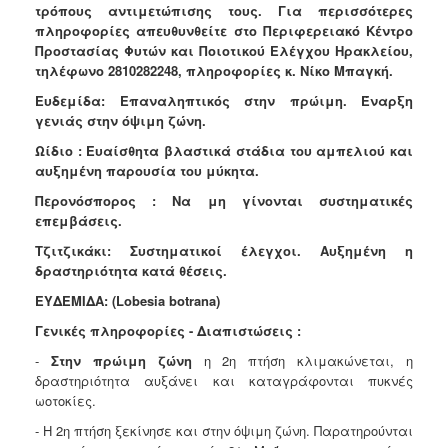
τρόπους αντιμετώπισης τους. Για περισσότερες
Ανακοινώσεις
πληροφορίες απευθυνθείτε στο Περιφερειακό Κέντρο
Προγράμματα
Προστασίας Φυτών και Ποιοτικού Ελέγχου Ηρακλείου,
τηλέφωνο 2810282248, πληροφορίες κ. Νίκο Μπαγκή.
Προσχολική
Αγωγή
Ευδεμίδα: Επαναληπτικός στην πρώιμη. Έναρξη
γενιάς στην όψιμη ζώνη.
Κοιμητήρια
Ωίδιο : Ευαίσθητα βλαστικά στάδια του αμπελιού και
Κέντρο
αυξημένη παρουσία του μύκητα.
Οικογένειας
Περονόσπορος : Να μη γίνονται συστηματικές
επεμβάσεις.
Τζιτζικάκι: Συστηματικοί έλεγχοι. Αυξημένη η
δραστηριότητα κατά θέσεις.
Ο
ΤΟΠΟΣ
ΕΥΔΕΜΙΔΑ:
(Lobesia botrana)
ΜΑΣ
Γενικές πληροφορίες - Διαπιστώσεις :
ΠΟΛΙΤΙΣΜΟΣ
-
Στην πρώιμη ζώνη
η 2η πτήση κλιμακώνεται, η
δραστηριότητα αυξάνει και καταγράφονται πυκνές
ΑΝΘΕΚΤΙΚΗ
ωοτοκίες.
ΠΟΛΗ
- Η 2η πτήση ξεκίνησε και στην όψιμη ζώνη. Παρατηρούνται