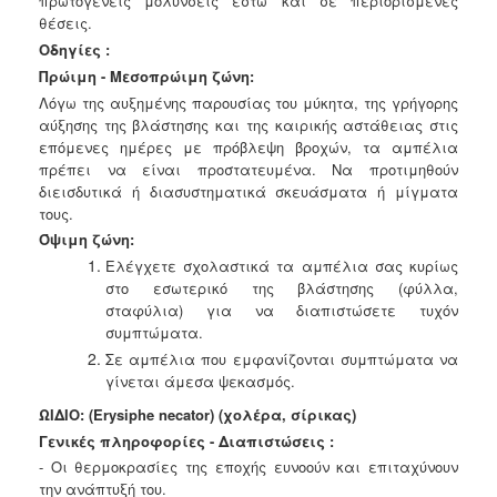
πρωτογενείς μολύνσεις έστω και σε περιορισμένες
θέσεις.
Οδηγίες :
Πρώιμη - Μεσοπρώιμη ζώνη:
Λόγω της αυξημένης παρουσίας του μύκητα, της γρήγορης
αύξησης της βλάστησης και της καιρικής αστάθειας στις
επόμενες ημέρες με πρόβλεψη βροχών, τα αμπέλια
πρέπει να είναι προστατευμένα. Να προτιμηθούν
διεισδυτικά ή διασυστηματικά σκευάσματα ή μίγματα
τους.
Όψιμη ζώνη:
Ελέγχετε σχολαστικά τα αμπέλια σας κυρίως
στο εσωτερικό της βλάστησης (φύλλα,
σταφύλια) για να διαπιστώσετε τυχόν
συμπτώματα.
Σε αμπέλια που εμφανίζονται συμπτώματα να
γίνεται άμεσα ψεκασμός.
ΩΙΔΙΟ:
(Erysiphe necator)
(χολέρα, σίρικας)
Γενικές πληροφορίες - Διαπιστώσεις :
- Οι θερμοκρασίες της εποχής ευνοούν και επιταχύνουν
την ανάπτυξή του.