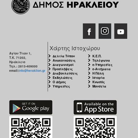
Χάρτης Ιστοχώρου
Αγίου Τίτου 1,
Δελτία Τύπου
Κ.Ε.Π.
Τ.Κ. 71202,
Ανακοινώσεις
Τηλέφωνα
Ηράκλειο
Διαγωνισμοί
e-Υπηρεσίες
Τηλ.: 2813-409000
Προσλήψεις
e-Αιτήματα
email:
info@heraklion.gr
Διαβουλεύσεις
Η Πόλη
Εκδηλώσεις
Ιστορία
Ο Δήμος
Κνωσός
Υπηρεσίες
Μουσεία