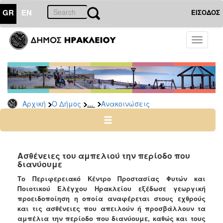
GR
EN
ΕΙΣΟΔΟΣ
Ο
Toggle
ΔΗΜΟΣ
navigati
Υπηρεσίες
&
Φορείς
Δημοτικές
...
Αρχική
Ο Δήμος
Ανακοινώσεις
Υπηρεσίες
Τηλέφωνα
Κ.Ε.Π.
Ηλεκτρονική
Ασθένειες του αμπελιού την περίoδο που
διανύουμε
Διακυβέρνηση
Το Περιφερειακό Κέντρο Προστασίας Φυτών και
Σχολικές
Ποιοτικού Ελέγχου Ηρακλείου εξέδωσε γεωργική
Επιτροπές
προειδοποίηση η οποία αναφέρεται στους εχθρούς
Αγροτική
και τις ασθένειες που απειλούν ή προσβάλλουν τα
Ανάπτυξη
αμπέλια την περίοδο που διανύουμε, καθώς και τους