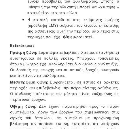
ευνοεί προσβολές του φυλλώματος. Επίσης, ο
μύκητας την περίοδο αυτή μπορεί να «χτυπήσει»
κατευθείαν στα σταφύλια.
Η καιρική αστάθεια στις επόμενες ημέρες
(πρόβλεψη ΕΜΥ) αυξάνει τον κίνδυνο επέκτασης
της ασθένειας αυτή την περίοδο, ιδιαίτερα στις
περιοχές που έχει ήδη εμφανιστεί.
Ειδικότερα :
Πρώιμη ζώνη:
Συμπτώματα (κηλίδες λαδιού, εξανθήσεις)
εντοπίζονται σε πολλές θέσεις. Υπάρχουν τοποθεσίες
όπου ο μύκητας έχει ολοκληρώσει δύο κύκλους ανάπτυξης.
Οι δροσιές της εποχής και οι τοπικές βροχές συντηρούν
και αυξάνουν τα μολύσματα.
Μεσοπρώιμη ζώνη:
Εμφανίζεται σε εστίες σε αρκετές
περιοχές και επιβεβαιώνει την παρουσία της ασθένειας.
Ο κίνδυνος επέκτασης του μύκητα είναι αυξημένος σε
περίπτωση βροχών.
Όψιμη ζώνη:
Δεν έχουν παρατηρηθεί προς το παρόν
συμπτώματα. Λόγω των βροχών που σημειώθηκαν στις
αρχές του Απριλίου, σε αμπέλια με προχωρημένη
βλάστηση την περίοδο εκείνη, εκτιμάται ότι υπάρχουν