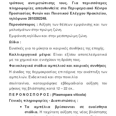
τρόπους αντιμετώπισης τους. Για περισσότερες
Ανακοινώσεις
πληροφορίες απευθυνθείτε στο Περιφερειακό Κέντρο
Προγράμματα
Προστασίας Φυτών και Ποιοτικού Ελέγχου Ηρακλείου,
τηλέφωνο 2810282248.
Προσχολική
Αγωγή
Περονόσπορος :
Αύξηση των θέσεων εμφάνισης και των
μολυσμάτων στην πρώιμη ζώνη.
Κοιμητήρια
Εμφάνιση κηλίδων και στην μεσοπρώιμη ζώνη.
Κέντρο
Ωίδιο :
Οικογένειας
Ευνοϊκές για το μύκητα οι καιρικές συνθήκες της εποχής.
Καλλιεργητικά μέτρα:
Είναι εξίσου αποτελεσματικά
με τα χημικά και ενισχύουν τη δράση τους.
Φαινολογικά στάδια αμπελιού και καιρικές συνθήκες
Ο
Η άνοδος της θερμοκρασίας επιτάχυνε την ανάπτυξη των
ΤΟΠΟΣ
αμπελιών. Ενδεικτικά και στην ποικιλία
ΜΑΣ
σουλτανίνα, καταγράφηκε εβδομαδιαία αύξηση του
μήκους της βλάστησης κατά 12 – 22 εκ..
ΠΟΛΙΤΙΣΜΟΣ
Π Ε Ρ Ο Ν Ο Σ Π Ο Ρ Ο Σ : (Plasmopara viticola)
Γενικές πληροφορίες - Διαπιστώσεις :
ΑΝΘΕΚΤΙΚΗ
ΠΟΛΗ
Τα αμπέλια βρίσκονται σε ευαίσθητα
στάδια.
Η ταχύτατη αύξηση της νέας βλάστησης