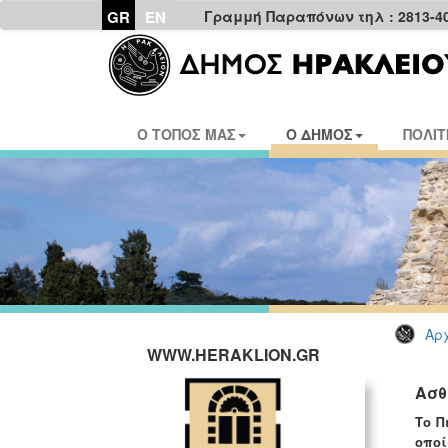
GR
EN
Γραμμή Παραπόνων τηλ : 2813-4
Ο ΤΟΠΟΣ ΜΑΣ
Ο ΔΗΜΟΣ
ΠΟΛΙΤ
Αρχ
WWW.HERAKLION.GR
Ασθ
Το Π
οποί