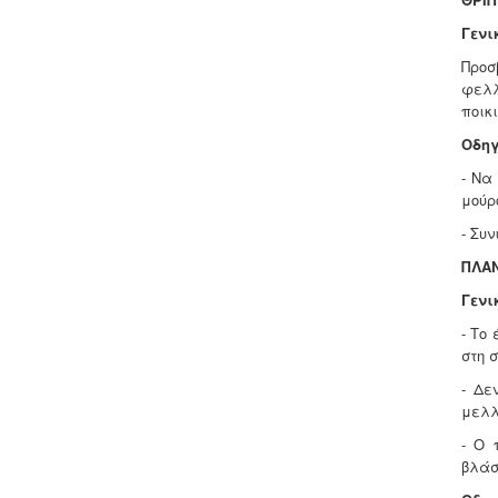
Γενι
Προσ
φελλ
ποικι
Οδηγ
- Να
μούρ
- Συ
ΠΛΑΝ
Γενι
- Το
στη σ
- Δε
μελλ
- Ο 
βλάσ