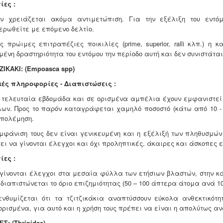
ίες :
ν χρειάζεται ακόμα αντιμετώπιση. Για την εξέλιξη του εντό
ερωθείτε με επόμενο δελτίο.
ις πρώιμες επιτραπέζιες ποικιλίες (prime, superior, ralli κλπ.)
μένη δραστηριότητα του εντόμου την περίοδο αυτή και δεν συνιστάτα
ZIKAKI:
(Empoasca spp)
κές πληροφορίες - Διαπιστώσεις :
ν τελευταία εβδομάδα και σε ορισμένα αμπέλια έχουν εμφανιστε
ων. Προς το παρόν καταγράφεται χαμηλό ποσοστό (κάτω από 10 -
πολέμηση.
εμφάνιση τους δεν είναι γενικευμένη και η εξέλιξή των πληθυσμώ
ει να γίνονται έλεγχοι και όχι προληπτικές, άκαιρες και άσκοπες 
ίες :
 γίνονται έλεγχοι στα μεσαία φύλλα των ετήσιων βλαστών, στην κ
 διαπιστώνεται το όριο επιζημιότητας (50 – 100 άπτερα άτομα ανά 1
ενθυμίζεται ότι τα τζιτζικάκια αναπτύσσουν εύκολα ανθεκτικότ
ορισμένα, για αυτό και η χρήση τους πρέπει να είναι η απολύτως α
Σ: (Thripidae)