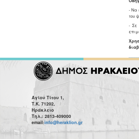
Οδηγ
- Να
του 
- Σε
επιμ
Χρησ
διαβ
Αγίου Τίτου 1,
Τ.Κ. 71202,
Ηράκλειο
Τηλ.: 2813-409000
email:
info@heraklion.gr