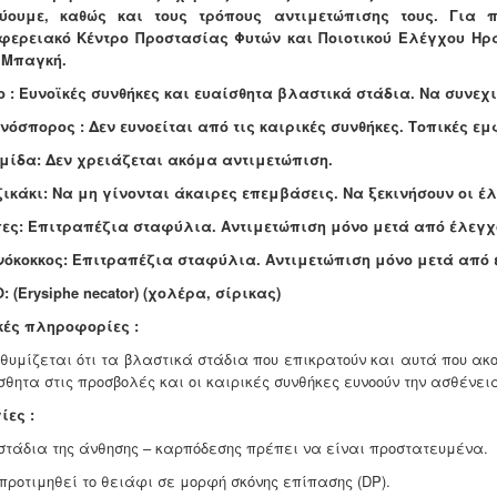
ύουμε, καθώς και τους τρόπους αντιμετώπισης τους. Για π
φερειακό Κέντρο Προστασίας Φυτών και Ποιοτικού Ελέγχου Ηρα
 Μπαγκή.
ο : Ευνοϊκές συνθήκες και ευαίσθητα βλαστικά στάδια. Να συνεχ
νόσπορος : Δεν ευνοείται από τις καιρικές συνθήκες. Τοπικές εμ
μίδα: Δεν χρειάζεται ακόμα αντιμετώπιση.
ζικάκι: Να μη γίνονται άκαιρες επεμβάσεις. Να ξεκινήσουν οι έλ
ες: Επιτραπέζια σταφύλια. Αντιμετώπιση μόνο μετά από έλεγχ
όκοκκος: Επιτραπέζια σταφύλια. Αντιμετώπιση μόνο μετά από 
Ο:
(Erysiphe necator)
(χολέρα, σίρικας)
κές πληροφορίες :
θυμίζεται ότι τα βλαστικά στάδια που επικρατούν και αυτά που ακο
σθητα στις προσβολές και οι καιρικές συνθήκες ευνοούν την ασθένει
ίες :
 στάδια της άνθησης – καρπόδεσης πρέπει να είναι προστατευμένα.
 προτιμηθεί το θειάφι σε μορφή σκόνης επίπασης (DP).