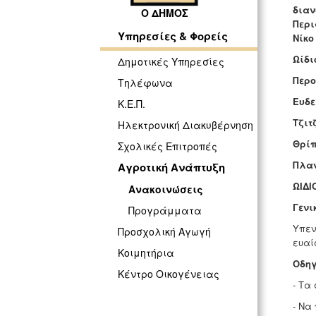
διαν
Ο ΔΗΜΟΣ
Περι
Υπηρεσίες & Φορείς
Νίκο
Ωίδι
Δημοτικές Υπηρεσίες
Περο
Τηλέφωνα
Ευδε
Κ.Ε.Π.
Τζιτ
Ηλεκτρονική Διακυβέρνηση
Θρίπ
Σχολικές Επιτροπές
Πλαν
Αγροτική Ανάπτυξη
ΩΙΔΙ
Ανακοινώσεις
Γενι
Προγράμματα
Υπεν
Προσχολική Αγωγή
ευαί
Κοιμητήρια
Οδηγ
Κέντρο Οικογένειας
- Τα
- Να