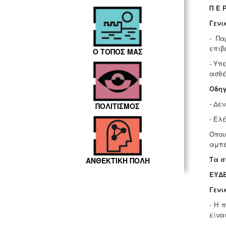
Π Ε Ρ
Γενι
- Πα
επιβ
Ο ΤΟΠΟΣ ΜΑΣ
- Υπ
ασθέ
Οδηγ
- Δε
ΠΟΛΙΤΙΣΜΟΣ
- Ελ
Όπου
αμπέ
Τα σ
ΑΝΘΕΚΤΙΚΗ ΠΟΛΗ
ΕΥΔΕ
Γενι
- Η 
είνα