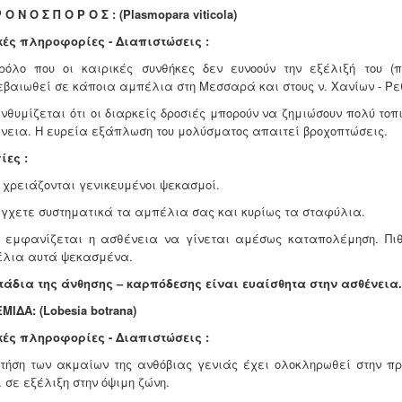
 Ο Ν Ο Σ Π Ο Ρ Ο Σ : (Plasmopara viticola)
κές πληροφορίες - Διαπιστώσεις :
ρόλο που οι καιρικές συνθήκες δεν ευνοούν την εξέλιξή του (
εβαιωθεί σε κάποια αμπέλια στη Μεσσαρά και στους ν. Χανίων - Ρε
ενθυμίζεται ότι οι διαρκείς δροσιές μπορούν να ζημιώσουν πολύ το
νεια. Η ευρεία εξάπλωση του μολύσματος απαιτεί βροχοπτώσεις.
ίες :
ν χρειάζονται γενικευμένοι ψεκασμοί.
έγχετε συστηματικά τα αμπέλια σας και κυρίως τα σταφύλια.
 εμφανίζεται η ασθένεια να γίνεται αμέσως καταπολέμηση. Πιθα
λια αυτά ψεκασμένα.
τάδια της άνθησης – καρπόδεσης είναι ευαίσθητα στην ασθένεια.
ΜΙΔΑ:
(Lobesia botrana)
κές πληροφορίες - Διαπιστώσεις :
πτήση των ακμαίων της ανθόβιας γενιάς έχει ολοκληρωθεί στην π
ι σε εξέλιξη στην όψιμη ζώνη.