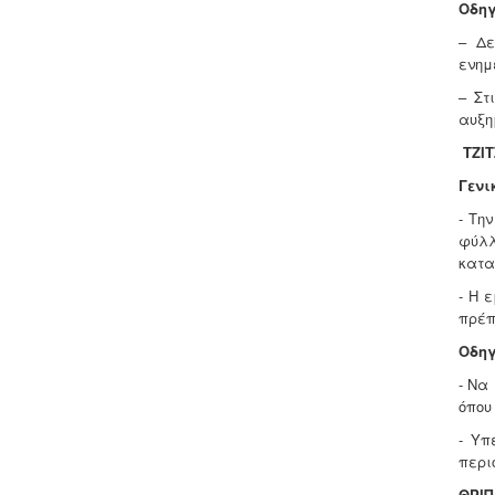
Οδηγ
–
Δε
ενημ
–
Στ
αυξη
TZIT
Γενι
- Τη
φύλλ
κατα
- Η 
πρέπ
Οδηγ
- Να
όπου
- Υπ
περι
ΘΡΙΠΕ