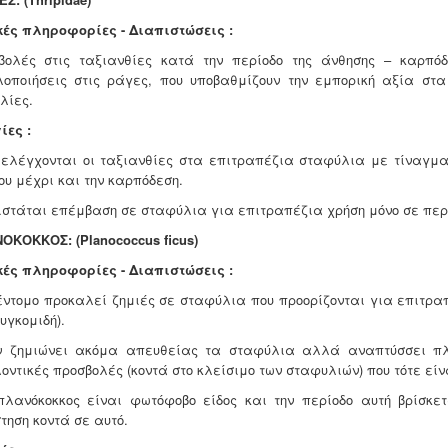
κές πληροφορίες - Διαπιστώσεις :
βολές στις ταξιανθίες κατά την περίοδο της άνθησης – καρπό
οποιήσεις στις ράγες, που υποβαθμίζουν την εμπορική αξία στα
λίες.
ίες :
 ελέγχονται οι ταξιανθίες στα επιτραπέζια σταφύλια με τίναγμ
ου μέχρι και την καρπόδεση.
νιστάται επέμβαση σε σταφύλια για επιτραπέζια χρήση μόνο σε πε
ΟΚΟΚΚΟΣ: (Planococcus ficus)
κές πληροφορίες - Διαπιστώσεις :
 έντομο προκαλεί ζημιές σε σταφύλια που προορίζονται για επιτρ
υγκομιδή).
ν ζημιώνει ακόμα απευθείας τα σταφύλια αλλά αναπτύσσει πλη
οντικές προσβολές (κοντά στο κλείσιμο των σταφυλιών) που τότε είν
πλανόκοκκος είναι φωτόφοβο είδος και την περίοδο αυτή βρίσκε
τηση κοντά σε αυτό.