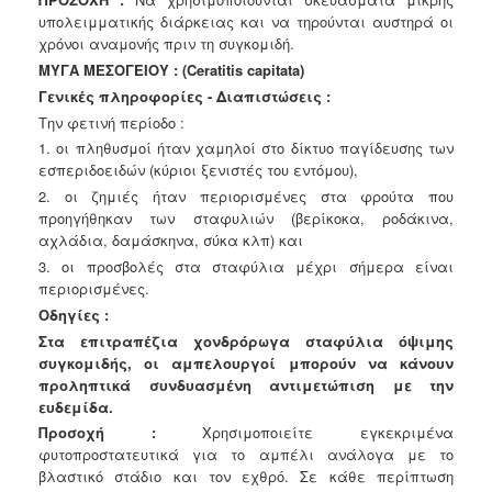
υπολειμματικής
διάρκειας και να τηρούνται αυστηρά οι
χρόνοι αναμονής πριν τη συγκομιδή.
ΜΥΓΑ ΜΕΣΟΓΕΙΟΥ : (Ceratitis capitata)
Γενικές πληροφορίες - Διαπιστώσεις :
Την φετινή περίοδο :
1. οι πληθυσμοί ήταν χαμηλοί στο δίκτυο παγίδευσης των
εσπεριδοειδών (κύριοι ξενιστές του εντόμου),
2. οι ζημιές ήταν περιορισμένες στα φρούτα που
προηγήθηκαν των σταφυλιών (βερίκοκα, ροδάκινα,
αχλάδια, δαμάσκηνα, σύκα κλπ) και
3. οι προσβολές στα σταφύλια μέχρι σήμερα είναι
περιορισμένες.
Οδηγίες :
Στα επιτραπέζια χονδρόρωγα σταφύλια όψιμης
συγκομιδής, οι αμπελουργοί μπορούν να κάνουν
προληπτικά συνδυασμένη αντιμετώπιση με την
ευδεμίδα.
Προσοχή :
Χρησιμοποιείτε εγκεκριμένα
φυτοπροστατευτικά για το αμπέλι ανάλογα με το
βλαστικό στάδιο και τον εχθρό. Σε κάθε περίπτωση