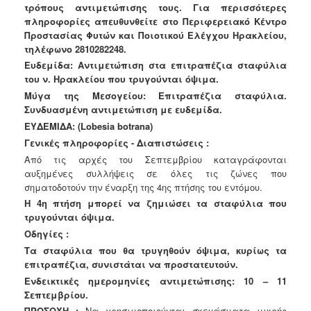
τρόπους αντιμετώπισης τους. Για περισσότερες
Ανακοινώσεις
πληροφορίες απευθυνθείτε στο Περιφερειακό Κέντρο
Προγράμματα
Προστασίας Φυτών και Ποιοτικού Ελέγχου Ηρακλείου,
τηλέφωνο 2810282248.
Προσχολική
Αγωγή
Ευδεμίδα: Αντιμετώπιση στα επιτραπέζια σταφύλια
του ν. Ηρακλείου που τρυγούνται όψιμα.
Κοιμητήρια
Μύγα της Μεσογείου: Επιτραπέζια σταφύλια.
Κέντρο
Συνδυασμένη αντιμετώπιση με ευδεμίδα.
Οικογένειας
ΕΥΔΕΜΙΔΑ: (Lobesia botrana)
Γενικές πληροφορίες - Διαπιστώσεις :
Από τις αρχές του Σεπτεμβρίου καταγράφονται
αυξημένες συλλήψεις σε όλες τις ζώνες που
σηματοδοτούν την έναρξη της 4ης πτήσης του εντόμου.
Ο
ΤΟΠΟΣ
Η 4η πτήση μπορεί να ζημιώσει τα σταφύλια που
ΜΑΣ
τρυγούνται όψιμα.
Οδηγίες :
ΠΟΛΙΤΙΣΜΟΣ
Τα σταφύλια που θα τρυγηθούν όψιμα, κυρίως τα
επιτραπέζια, συνιστάται να προστατευτούν.
ΑΝΘΕΚΤΙΚΗ
Ενδεικτικές ημερομηνίες αντιμετώπισης: 10 – 11
ΠΟΛΗ
Σεπτεμβρίου.
ΠΡΟΣΟΧΗ :
Να χρησιμοποιούνται σκευάσματα μικρής