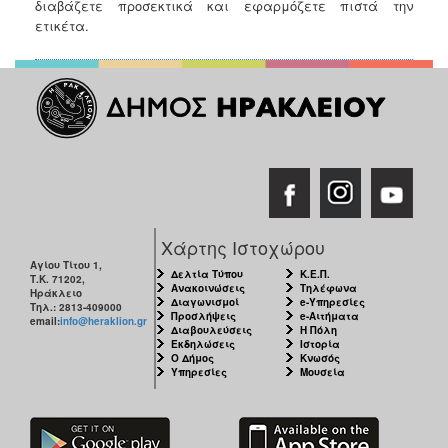
διαβάζετε προσεκτικά και εφαρμόζετε πιστά την
ετικέτα.
Χάρτης Ιστοχώρου
Αγίου Τίτου 1,
Δελτία Τύπου
Κ.Ε.Π.
Τ.Κ. 71202,
Ανακοινώσεις
Τηλέφωνα
Ηράκλειο
Διαγωνισμοί
e-Υπηρεσίες
Τηλ.: 2813-409000
Προσλήψεις
e-Αιτήματα
email:
info@heraklion.gr
Διαβουλεύσεις
Η Πόλη
Εκδηλώσεις
Ιστορία
Ο Δήμος
Κνωσός
Υπηρεσίες
Μουσεία