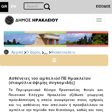
GR
EN
ΕΙΣΟΔΟΣ
Ο
Toggle
ΔΗΜΟΣ
navigati
Υπηρεσίες
&
Φορείς
Δημοτικές
...
Αρχική
Ο Δήμος
Ανακοινώσεις
Υπηρεσίες
Τηλέφωνα
Κ.Ε.Π.
Ηλεκτρονική
Ασθένειες του αμπελιού ΠΕ Ηρακλείου
(σταφύλια όψιμης συγκομιδής)
Διακυβέρνηση
Το Περιφερειακό Κέντρο Προστασίας Φυτών και
Σχολικές
Ποιοτικού Ελέγχου Ηρακλείου εξέδωσε γεωργική
Επιτροπές
προειδοποίηση η οποία αναφέρεται στους εχθρούς
Αγροτική
και τις ασθένειες που απειλούν ή προσβάλλουν τα
Ανάπτυξη
αμπέλια την περίοδο που διανύουμε, καθώς και τους