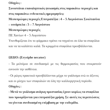
Οδηγίες :
Συνιστάται επαναληπτικός ψεκασμός στις παρακάτω περιοχές και
στις παρακάτω ενδεικτικές ημερομηνίες:
Μεσοπρώιμες περιοχές Επιτραπέζια : 4 – 5 Αυγούστου Σουλτανίνα
– οινάμπελα : 5 – 7 Αυγούστου
Μεσοπρώιμες περιοχές
ΠΕ Χανίων 4 – 5 Αυγούστου
Υπενθυμίζεται ότι το φάρμακο πρέπει να πηγαίνει σε όλα τα σταφύλια
και να τα καλύπτει καλά. Τα κρυμμένα σταφύλια προσβάλλονται.
ΩΙΔΙΟ: (Erysiphe necator)
-
Τα μελτέμια σε συνδυασμό με τις θερμοκρασίες που επικρατούν
ευνοούν την ασθένεια.
- Οι ρώγες πρακτικά προσβάλλονται μέχρι το γυάλισμα ενώ οι άξονες
και οι μίσχοι των σταφυλιών σε όλη την καλλιεργητική περίοδο.
Οδηγίες :
- Μετά το γυάλισμα ανάγκη προστασίας έχουν κυρίως τα σταφύλια
που προορίζονται για επιτραπέζια χρήση. Σε αυτές τις περιπτώσεις
να γίνεται συνδυασμένη επέμβαση με την ευδεμίδα.