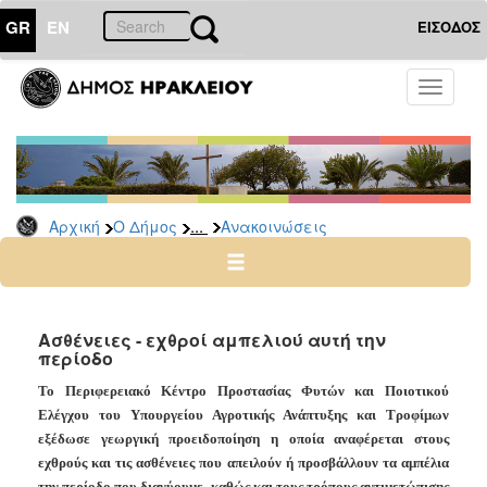
GR
EN
ΕΙΣΟΔΟΣ
Ο
Toggle
ΔΗΜΟΣ
navigati
Υπηρεσίες
&
Φορείς
Δημοτικές
...
Αρχική
Ο Δήμος
Ανακοινώσεις
Υπηρεσίες
Τηλέφωνα
Κ.Ε.Π.
Ηλεκτρονική
Ασθένειες - εχθροί αμπελιού αυτή την
περίοδο
Διακυβέρνηση
Σχολικές
Το Περιφερειακό Κέντρο Προστασίας Φυτών και Ποιοτικού
Επιτροπές
Ελέγχου του Υπουργείου Αγροτικής Ανάπτυξης και Τροφίμων
εξέδωσε γεωργική προειδοποίηση η οποία αναφέρεται στους
Αγροτική
εχθρούς και τις ασθένειες που απειλούν ή προσβάλλουν τα αμπέλια
Ανάπτυξη
την περίοδο που διανύουμε, καθώς και τους τρόπους αντιμετώπισης