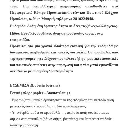
Ανακοινώσεις
τους. Για περισσότερες πληροφορίες απευθυνθείτε στο
Προγράμματα
Περιφερειακό Κέντρο Προστασίας Φυτών και Ποιοτικού Ελέγχου
Ηρακλείου, κ. Νίκο Μπαγκή, τηλέφωνο 2810224948.
Προσχολική
Ευδεμίδα: Αυξημένη δραστηριότητα σε όλες τις ζώνες καλλιέργειας.
Αγωγή
Ωίδιο: Ευνοϊκές συνθήκες. Ανάγκη προστασίας κυρίως στα
Κοιμητήρια
επιτραπέζια.
Κέντρο
Πρόκειται για μια χρονιά ιδιαίτερα ευνοϊκή για την ευδεμίδα με
Οικογένειας
δυναμικούς πληθυσμούς και πυκνές ωοτοκίες. Οι προσβολές από
την προηγούμενη γενιά έχουν προκαλέσει ήδη σημαντικές ποσοτικές
και ποιοτικές απώλειες στην παραγωγή και η νέα γενιά εμφανίζεται
αντίστοιχα με αυξημένη δραστηριότητα.
Ο
ΤΟΠΟΣ
ΕΥΔΕΜΙΔΑ :(Lobesia botrana)
ΜΑΣ
Γενικές πληροφορίες – Διαπιστώσεις :
ΠΟΛΙΤΙΣΜΟΣ
- Εμφανίζεται μεγάλη δραστηριότητα της ευδεμίδας την περίοδο αυτή
με πυκνές ωοτοκίες σε όλες τις ζώνες καλλιέργειας.
ΑΝΘΕΚΤΙΚΗ
- Υπενθυμίζεται ότι οι προσβολές την περίοδο αυτή συνδέονται με
ΠΟΛΗ
σήψεις στα σταφύλια (όξινη σήψη, βοτρύτης) και θα πρέπει να δοθεί
ιδιαίτερη προσοχή.