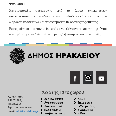
Φάρμακα :
Χρησιμοποιείτε σκευάσματα από τις λίστες εγκεκριμένων
φυτοπροστατευτικών προϊόντων του αμπελιού. Σε κάθε περίπτωση να
διαβάζετε προσεκτικά και να εφαρμόζετε τις οδηγίες της ετικέτας.
Επισημαίνεται ότι πάντα θα πρέπει να ελέγχονται και να τηρούνται
αυστηρά τα χρονικά διαστήματα μεταξύ ψεκασμών και συγκομιδής.
Χάρτης Ιστοχώρου
Αγίου Τίτου 1,
Δελτία Τύπου
Κ.Ε.Π.
Τ.Κ. 71202,
Ανακοινώσεις
Τηλέφωνα
Ηράκλειο
Διαγωνισμοί
e-Υπηρεσίες
Τηλ.: 2813-409000
Προσλήψεις
e-Αιτήματα
email:
info@heraklion.gr
Διαβουλεύσεις
Η Πόλη