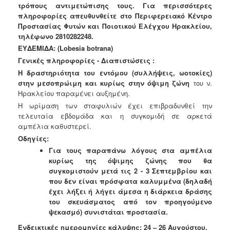
τρόπους αντιμετώπισης τους. Για περισσότερες
Ανακοινώσεις
πληροφορίες απευθυνθείτε στο Περιφερειακό Κέντρο
Προγράμματα
Προστασίας Φυτών και Ποιοτικού Ελέγχου Ηρακλείου,
τηλέφωνο 2810282248.
Προσχολική
Αγωγή
ΕΥΔΕΜΙΔΑ: (Lobesia botrana)
Γενικές πληροφορίες - Διαπιστώσεις :
Κοιμητήρια
Η δραστηριότητα του εντόμου (συλλήψεις, ωοτοκίες)
Κέντρο
στην μεσοπρώιμη και
κυρίως στην όψιμη ζώνη
του ν.
Οικογένειας
Ηρακλείου παραμένει αυξημένη.
Η ωρίμαση των σταφυλιών έχει επιβραδυνθεί την
τελευταία εβδομάδα και η συγκομιδή σε αρκετά
αμπέλια καθυστερεί.
Οδηγίες:
Ο
ΤΟΠΟΣ
Για τους παραπάνω λόγους στα αμπέλια
ΜΑΣ
κυρίως της όψιμης ζώνης που θα
συγκομιστούν μετά τις 2 - 3 Σεπτεμβρίου και
ΠΟΛΙΤΙΣΜΟΣ
που δεν είναι πρόσφατα καλυμμένα (δηλαδή
έχει λήξει ή λήγει άμεσα η διάρκεια δράσης
ΑΝΘΕΚΤΙΚΗ
του σκευάσματος από τον προηγούμενο
ΠΟΛΗ
ψεκασμό) συνιστάται προστασία.
Ενδεικτικές ημερομηνίες κάλυψης: 24 – 26 Αυγούστου.