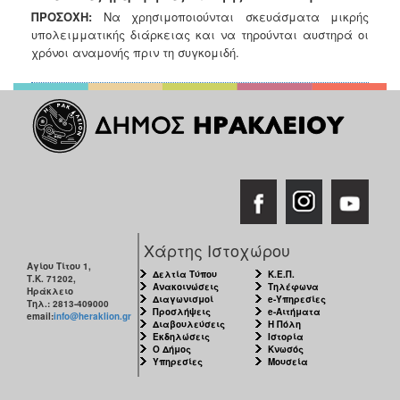
ΠΡΟΣΟΧΗ:
Να χρησιμοποιούνται σκευάσματα μικρής
υπολειμματικής
διάρκειας και να τηρούνται αυστηρά οι
χρόνοι αναμονής πριν τη
συγκομιδή.
Χάρτης Ιστοχώρου
Αγίου Τίτου 1,
Δελτία Τύπου
Κ.Ε.Π.
Τ.Κ. 71202,
Ανακοινώσεις
Τηλέφωνα
Ηράκλειο
Διαγωνισμοί
e-Υπηρεσίες
Τηλ.: 2813-409000
Προσλήψεις
e-Αιτήματα
email:
info@heraklion.gr
Διαβουλεύσεις
Η Πόλη
Εκδηλώσεις
Ιστορία
Ο Δήμος
Κνωσός
Υπηρεσίες
Μουσεία