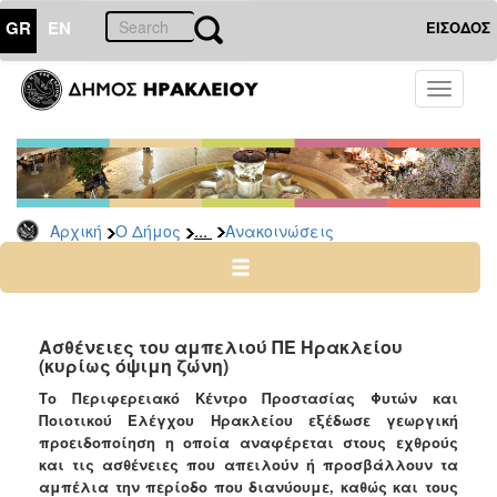
GR
EN
ΕΙΣΟΔΟΣ
Ο
Toggle
ΔΗΜΟΣ
navigati
Υπηρεσίες
&
Φορείς
Δημοτικές
...
Αρχική
Ο Δήμος
Ανακοινώσεις
Υπηρεσίες
Τηλέφωνα
Κ.Ε.Π.
Ηλεκτρονική
Ασθένειες του αμπελιού ΠΕ Ηρακλείου
(κυρίως όψιμη ζώνη)
Διακυβέρνηση
Το Περιφερειακό Κέντρο Προστασίας Φυτών και
Σχολικές
Ποιοτικού Ελέγχου Ηρακλείου εξέδωσε γεωργική
Επιτροπές
προειδοποίηση η οποία αναφέρεται στους εχθρούς
Αγροτική
και τις ασθένειες που απειλούν ή προσβάλλουν τα
Ανάπτυξη
αμπέλια την περίοδο που διανύουμε, καθώς και τους