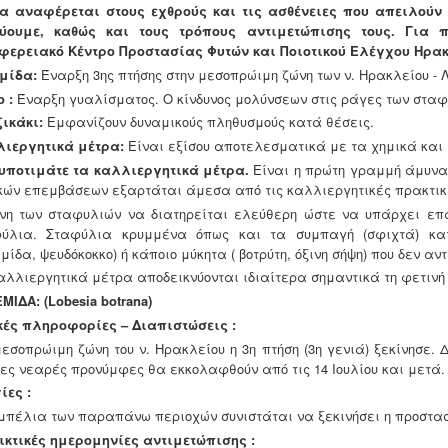
α αναφέρεται στους εχθρούς και τις ασθένειες που απειλού
ύουμε, καθώς και τους τρόπους αντιμετώπισης τους. Για π
φερειακό Κέντρο Προστασίας Φυτών και Ποιοτικού Ελέγχου Ηρακλ
μίδα:
Έναρξη 3ης πτήσης στην μεσοπρώιμη ζώνη των ν. Ηρακλείου - 
ο :
Έναρξη γυαλίσματος. Ο κίνδυνος μολύνσεων στις ράγες των σταφ
ζικάκι:
Εμφανίζουν δυναμικούς πληθυσμούς κατά θέσεις.
ιεργητικά μέτρα:
Είναι εξίσου αποτελεσματικά με τα χημικά και ε
υποτιμάτε τα καλλιεργητικά μέτρα.
Είναι η πρώτη γραμμή άμυνα
κών επεμβάσεων εξαρτάται άμεσα από τις καλλιεργητικές πρακτικ
νη των σταφυλιών να διατηρείται ελεύθερη ώστε να υπάρχει επ
ύλια. Σταφύλια κρυμμένα όπως και τα συμπαγή (σφιχτά) κα
εμίδα, ψευδόκοκκο) ή κάποιο μύκητα ( βοτρύτη, όξινη σήψη) που δεν α
αλλιεργητικά μέτρα αποδεικνύονται ιδιαίτερα σημαντικά τη φετινή 
ΜΙΔΑ: (Lobesia botrana)
κές πληροφορίες – Διαπιστώσεις :
μεσοπρώιμη ζώνη του ν. Ηρακλείου η 3η πτήση (3η γενιά) ξεκίνησε. 
ες νεαρές προνύμφες θα εκκολαφθούν από τις 14 Ιουλίου και μετά.
ίες :
μπέλια των παραπάνω περιοχών συνιστάται να ξεκινήσει η προστα
ικτικές ημερομηνίες αντιμετώπισης :