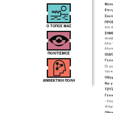
Μεσο
Επιτ
Σουλ
ΠΡΟ
Ο ΤΟΠΟΣ ΜΑΣ
στο 
ΣΗΜ
συνή
όλα 
όλων
ΠΟΛΙΤΙΣΜΟΣ
ΩΙΔΙ
Γενι
Οι ρ
την 
Οδηγ
ΑΝΘΕΚΤΙΚΗ ΠΟΛΗ
Να γ
TZIT
Γενι
- Υπ
άτομ
Οδηγ