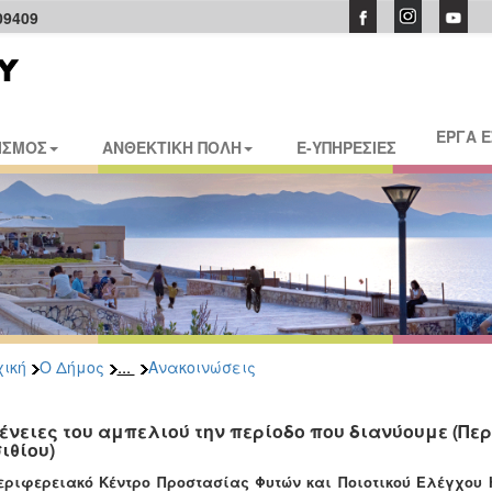
09409
ΕΡΓΑ 
ΙΣΜΟΣ
ΑΝΘΕΚΤΙΚΗ ΠΟΛΗ
E-ΥΠΗΡΕΣΙΕΣ
...
ική
Ο Δήμος
Ανακοινώσεις
ένειες του αμπελιού την περίoδο που διανύουμε (Πε
ιθίου)
εριφερειακό Κέντρο Προστασίας Φυτών και Ποιοτικού Ελέγχου 