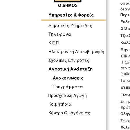
οποί
Ο ΔΗΜΟΣ
διαν
Υπηρεσίες & Φορείς
Περι
Ευδε
Δημοτικές Υπηρεσίες
Ωίδι
Τηλέφωνα
Τζιτ
Καλλ
Κ.Ε.Π.
Μην 
Ηλεκτρονική Διακυβέρνηση
χημι
Σχολικές Επιτροπές
Η ζώ
σταφ
Αγροτική Ανάπτυξη
(ευδ
Ανακοινώσεις
Τα κ
Προγράμματα
ΕΥΔΕ
Γενι
Προσχολική Αγωγή
Στη 
Κοιμητήρια
πρώτ
Κέντρο Οικογένειας
Οδηγ
Σε α
Ενδε