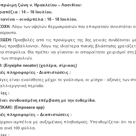
πρώιμη ζώνη ν. Ηρακλείου – Λασιθίου:
ραπέζια : 14 – 16 Ιουλίου.
τανίνα – οινάμπελα : 16 - 18 Ιουλίου.
ΣΟΧΗ.
Λόγω των υψηλών θερμοκρασιών που επικρατούν συνιστάται
ο
σούρουπο.
ΕΙΩΣΗ:
Προσβολές από τις προνύμφες της 3ης γενιάς συνδέονται μ
θως προσβάλλονται.
Λόγω της ιδιαίτερα πυκνής βλάστησης χρειάζετ
τα σταφύλια. Θα πρέπει να γίνονται οι
απαραίτητοι χειρισμοί στη
 των σταφυλιών.
Ο:
(Erysiphe necator)
(χολέρα, σίρικας)
κές πληροφορίες - Διαπιστώσεις :
άγες είναι ευαίσθητες μέχρι το γυάλισμα, οι μίσχοι - άξονες των 
καλλιεργητική περίοδο.
ίες :
ίνει συνδυασμένη επέμβαση με την ευδεμίδα.
ZIKAKI:
(Empoasca spp)
κές πληροφορίες – Διαπιστώσεις :
άρχουν αμπέλια με αυξημένους πληθυσμούς. Υπενθυμίζεται ότι το εν
α ανά 100 φύλλα.
ίες :