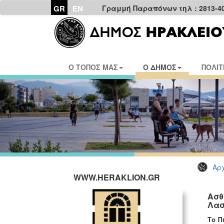
GR
EN
Γραμμή Παραπόνων τηλ : 2813-4
Ο ΤΟΠΟΣ ΜΑΣ
Ο ΔΗΜΟΣ
ΠΟΛΙΤ
Αρχ
WWW.HERAKLION.GR
Ασθ
Λασ
Το Π