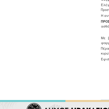
Ελέγ
Προσ
Η αν
ΠΡΟ
ασθέ
Με 
φαρμ
Πέρα
κυρώ
Εφισ