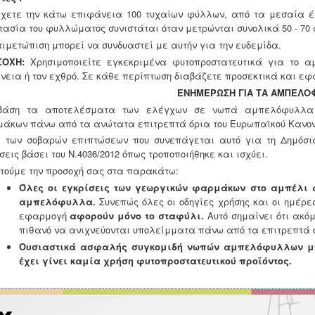
χετε την κάτω επιφάνεια 100 τυχαίων φύλλων, από τα μεσαία έω
τασία του φυλλώματος συνιστάται όταν μετρώνται συνολικά 50 - 70
τιμετώπιση μπορεί να συνδυαστεί με αυτήν για την ευδεμίδα.
ΣΟΧΗ:
Χρησιμοποιείτε εγκεκριμένα φυτοπροστατευτικά για το α
νεια ή τον εχθρό. Σε κάθε περίπτωση διαβάζετε προσεκτικά και εφα
ΕΝΗΜΕΡΩΣΗ ΓΙΑ ΤΑ ΑΜΠΕΛΟ
βάση τα αποτελέσματα των ελέγχων σε νωπά αμπελόφυλλα σ
άκων πάνω από τα ανώτατα επιτρεπτά όρια του Ευρωπαϊκού Κανον
 των σοβαρών επιπτώσεων που συνεπάγεται αυτό για τη Δημόσι
σεις βάσει του Ν.4036/2012 όπως τροποποιήθηκε και ισχύει.
τούμε την προσοχή σας στα παρακάτω:
Όλες οι εγκρίσεις των γεωργικών φαρμάκων στο αμπέλι 
αμπελόφυλλα.
Συνεπώς όλες οι οδηγίες χρήσης και οι ημέρε
εφαρμογή
αφορούν μόνο το σταφύλι.
Αυτό σημαίνει ότι ακό
πιθανό να ανιχνεύονται υπολείμματα πάνω από τα
επιτρεπτά 
Ουσιαστικά ασφαλής συγκομιδή νωπών αμπελόφυλλων μπ
έχει γίνει καμία χρήση φυτοπροστατευτικού προϊόντος.