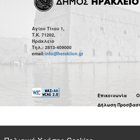
Αγίου Τίτου 1,
Τ.Κ. 71202,
Ηράκλειο
Τηλ.: 2813-409000
email:
info@heraklion.gr
Επικοινωνία
Ό
Δήλωση Προσβασ