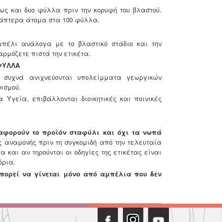
ς και δυο φύλλα πριν την κορυφή του βλαστού.
 άπτερα άτομα στα 100 φύλλα.
μπέλι ανάλογα με το βλαστικό στάδιο και
την
ρμόζετε πιστά την ετικέτα.
ΦΥΛΛΑ
υχνά ανιχνεύονται υπολείμματα
γεωργικών
ισμού.
α Υγεία, επιβάλλονται
διοικητικές και ποινικές
αφορούν το προϊόν σταφύλι και όχι τα
νωπά
ς αναμονής πριν τη συγκομιδή
από την τελευταία
μα και αν
τηρούνται οι οδηγίες της ετικέτας είναι
όρια.
ορεί να γίνεται μόνο από αμπέλια
που δεν