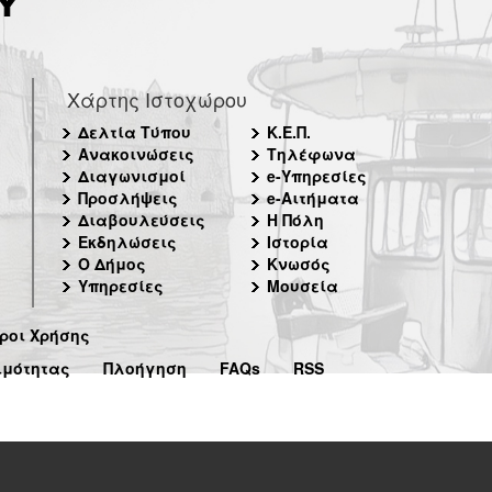
Χάρτης Ιστοχώρου
Δελτία Τύπου
Κ.Ε.Π.
Ανακοινώσεις
Τηλέφωνα
Διαγωνισμοί
e-Υπηρεσίες
Προσλήψεις
e-Αιτήματα
Διαβουλεύσεις
Η Πόλη
Εκδηλώσεις
Ιστορία
Ο Δήμος
Κνωσός
Υπηρεσίες
Μουσεία
ροι Χρήσης
ιμότητας
Πλοήγηση
FAQs
RSS