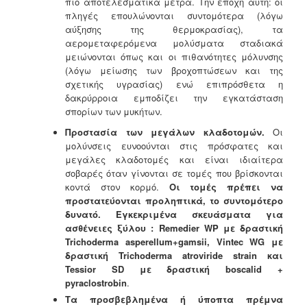
πιο αποτελεσματικά μέτρα. Την εποχή αυτή: οι
πληγές επουλώνονται συντομότερα (λόγω
αύξησης της θερμοκρασίας), τα
αερομεταφερόμενα μολύσματα σταδιακά
μειώνονται όπως και οι πιθανότητες μόλυνσης
(λόγω μείωσης των βροχοπτώσεων και της
σχετικής υγρασίας) ενώ επιπρόσθετα η
δακρύρροια εμποδίζει την εγκατάσταση
σπορίων των μυκήτων.
Προστασία των μεγάλων κλαδοτομών.
Οι
μολύνσεις ευνοούνται στις πρόσφατες και
μεγάλες κλαδοτομές και είναι ιδιαίτερα
σοβαρές όταν γίνονται σε τομές που βρίσκονται
κοντά στον κορμό.
Οι τομές πρέπει να
προστατεύονται προληπτικά, το συντομότερο
δυνατό.
Εγκεκριμένα σκευάσματα για
ασθένειες ξύλου : Remedier WP με δραστική
Trichoderma asperellum+gamsii, Vintec WG με
δραστική Trichoderma
atroviride strain και
Tessior SD με δραστική boscalid +
pyraclostrobin
.
Τα προσβεβλημένα ή ύποπτα πρέμνα