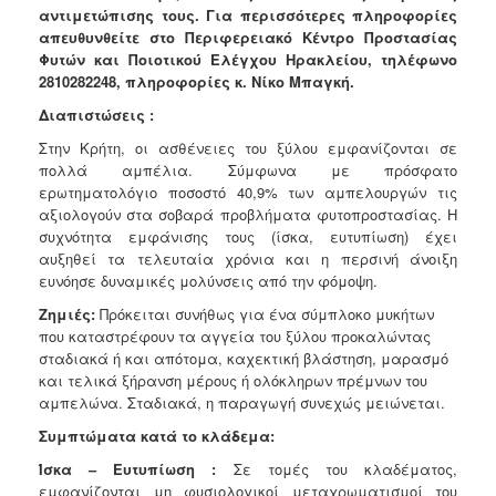
αντιμετώπισης τους. Για περισσότερες πληροφορίες
Ανακοινώσεις
απευθυνθείτε στο Περιφερειακό Κέντρο Προστασίας
Προγράμματα
Φυτών και Ποιοτικού Ελέγχου Ηρακλείου, τηλέφωνο
2810282248, πληροφορίες κ. Νίκο Μπαγκή.
Προσχολική
Αγωγή
Διαπιστώσεις :
Κοιμητήρια
Στην Κρήτη, οι ασθένειες του ξύλου εμφανίζονται σε
πολλά αμπέλια. Σύμφωνα με πρόσφατο
Κέντρο
ερωτηματολόγιο ποσοστό 40,9% των αμπελουργών τις
Οικογένειας
αξιολογούν στα σοβαρά προβλήματα φυτοπροστασίας. Η
συχνότητα εμφάνισης τους (ίσκα, ευτυπίωση) έχει
αυξηθεί τα τελευταία χρόνια και η περσινή άνοιξη
ευνόησε δυναμικές μολύνσεις από την φόμοψη.
Ο
Ζημιές:
Πρόκειται συνήθως για ένα σύμπλοκο μυκήτων
ΤΟΠΟΣ
ΜΑΣ
που καταστρέφουν τα αγγεία του ξύλου προκαλώντας
σταδιακά ή και απότομα, καχεκτική βλάστηση, μαρασμό
και τελικά ξήρανση μέρους ή ολόκληρων πρέμνων του
ΠΟΛΙΤΙΣΜΟΣ
αμπελώνα. Σταδιακά, η παραγωγή συνεχώς μειώνεται.
ΑΝΘΕΚΤΙΚΗ
Συμπτώματα κατά το κλάδεμα:
ΠΟΛΗ
Ίσκα – Ευτυπίωση :
Σε τομές του κλαδέματος,
εμφανίζονται μη φυσιολογικοί μεταχρωματισμοί του