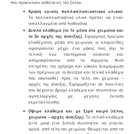
που προκαλούν ασθένειες του ξύλου.
Χρήση υγιούς πολλαπλασιαστικού υλικού.
Το πολλαπλασιαστικό υλικό πρέπει να είναι
απαλλαγμένο από παθογόνα.
Διπλό κλάδεμα (το 1ο μέσα στο χειμώνα και
το 2ο αρχές της άνοιξης).
Εφαρμογή πρώιμου
κλαδέματος μέσα στο χειμώνα: oι κληματίδες
αφαιρούνται μέχρι ένα μήκος τους (όχι το
τελικό) ενώ ταυτόχρονα λύνονται και
απομακρύνονται από τα σύρματα. Αυτό
επιτρέπει την γρήγορη και εύκολη διαμόρφωση
των πρέμνων με το δεύτερο και τελικό κλάδεμα
που ακολουθεί προς τα τέλη του χειμώνα –
αρχές της άνοιξης. Εφαρμόζεται σε ποικιλίες
που δέχονται βραχύ κλάδεμα και συνιστάται σε
αμπελουργούς με μεγάλη έκταση
εκμετάλλευσης.
Όψιμο κλάδεμα και με ξερό καιρό (τέλος
χειμώνα – αρχές άνοιξης).
Το τελικό κλάδεμα
(είτε μονό είτε διπλό) συνιστάται να γίνεται
αργά, από τέλη του χειμώνα. Θεωρείται από τα