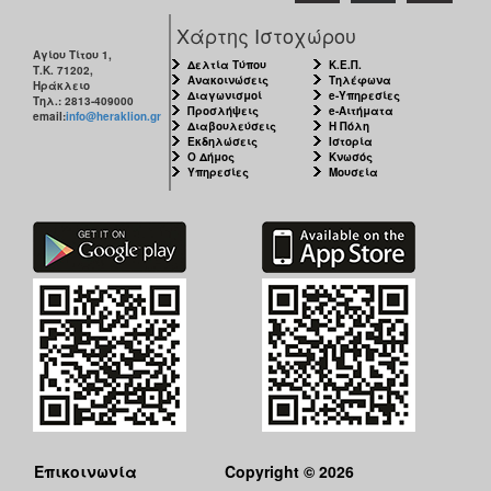
Χάρτης Ιστοχώρου
Αγίου Τίτου 1,
Δελτία Τύπου
Κ.Ε.Π.
Τ.Κ. 71202,
Ανακοινώσεις
Τηλέφωνα
Ηράκλειο
Διαγωνισμοί
e-Υπηρεσίες
Τηλ.: 2813-409000
Προσλήψεις
e-Αιτήματα
email:
info@heraklion.gr
Διαβουλεύσεις
Η Πόλη
Εκδηλώσεις
Ιστορία
Ο Δήμος
Κνωσός
Υπηρεσίες
Μουσεία
Επικοινωνία
Copyright © 2026