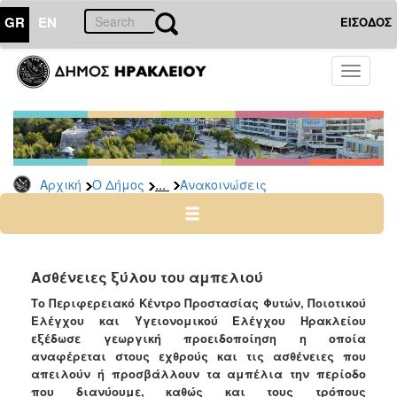
GR
EN
ΕΙΣΟΔΟΣ
Ο
Toggle
ΔΗΜΟΣ
navigati
Υπηρεσίες
&
Φορείς
Δημοτικές
...
Αρχική
Ο Δήμος
Ανακοινώσεις
Υπηρεσίες
Τηλέφωνα
Κ.Ε.Π.
Ηλεκτρονική
Ασθένειες ξύλου του αμπελιού
Διακυβέρνηση
Το Περιφερειακό Κέντρο Προστασίας Φυτών, Ποιοτικού
Σχολικές
Ελέγχου και Υγειονομικού Ελέγχου Ηρακλείου
Επιτροπές
εξέδωσε γεωργική προειδοποίηση η οποία
αναφέρεται στους εχθρούς και τις ασθένειες που
Αγροτική
απειλούν ή προσβάλλουν τα αμπέλια την περίοδο
Ανάπτυξη
που διανύουμε, καθώς και τους τρόπους