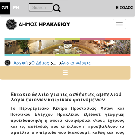
GR
EN
ΕΙΣΟΔΟΣ
Ο
Toggle
ΔΗΜΟΣ
navigati
Υπηρεσίες
&
Φορείς
Δημοτικές
...
Αρχική
Ο Δήμος
Ανακοινώσεις
Υπηρεσίες
Τηλέφωνα
Κ.Ε.Π.
Ηλεκτρονική
Έκτακτο δελτίο για τις ασθένειες αμπελιού
λόγω έντονων καιρικών φαινόμενων
Διακυβέρνηση
Το Περιφερειακό Κέντρο Προστασίας Φυτών και
Σχολικές
Ποιοτικού Ελέγχου Ηρακλείου εξέδωσε γεωργική
Επιτροπές
προειδοποίηση η οποία αναφέρεται στους εχθρούς
Αγροτική
και τις ασθένειες που απειλούν ή προσβάλλουν τα
Ανάπτυξη
αμπέλια την περίοδο που διανύουμε, καθώς και τους