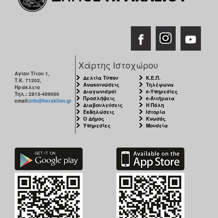
Χάρτης Ιστοχώρου
Αγίου Τίτου 1,
Δελτία Τύπου
Κ.Ε.Π.
Τ.Κ. 71202,
Ανακοινώσεις
Τηλέφωνα
Ηράκλειο
Διαγωνισμοί
e-Υπηρεσίες
Τηλ.: 2813-409000
Προσλήψεις
e-Αιτήματα
email:
info@heraklion.gr
Διαβουλεύσεις
Η Πόλη
Εκδηλώσεις
Ιστορία
Ο Δήμος
Κνωσός
Υπηρεσίες
Μουσεία