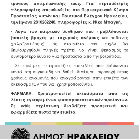
τρόπους αντιμετώπισης τους. Για περισσότερες
Ανακοινώσεις
πληροφορίες απευθυνθείτε στο Περιφερειακό Κέντρο
Προγράμματα
Προστασίας Φυτών και Ποιοτικού Ελέγχου Ηρακλείου,
τηλέφωνο 2810282248, πληροφορίες κ. Νίκο Μπαγκή.
Προσχολική
Αγωγή
- Λόγω των καιρικών συνθηκών
π
ου
π
ροβλέ
π
ονται
(το
π
ικές βροχές με ισχυρούς ανέμους κ
αι πιθανές
Κοιμητήρια
χαλαζοπτώσεις), σε σταφύλια που τυχόν θα
Κέντρο
δημιουργηθούν πληγές πρέπει να γίνει ψεκασμός το
Οικογένειας
συντομότερο δυνατό για προστασία από την βοτρύτιδα.
- Σε πρώιμες επιτραπέζιες ποικιλίες που βρίσκονται
κοντά στη συγκομιδή να δοθεί ιδιαίτερη
προσοχή στους
χρόνους αναμονής που αναγράφονται στην ετικέτα των
σκευασμάτων που θα
χρησιμοποιούνται.
Ο
ΤΟΠΟΣ
ΦΑΡΜΑΚΑ:
Χρησιμοποιείτε σκευάσματα από τις
ΜΑΣ
λίστες εγκεκριμένων φυτοπροστατευτικών προϊόντων.
Σε κάθε περίπτωση διαβάζετε προσεκτικά και
ΠΟΛΙΤΙΣΜΟΣ
εφαρμόζετε πιστά την ετικέτα.
ΑΝΘΕΚΤΙΚΗ
ΠΟΛΗ