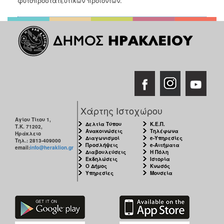
φυτοπροστατευτικών προϊόντων.
Χάρτης Ιστοχώρου
Αγίου Τίτου 1,
Δελτία Τύπου
Κ.Ε.Π.
Τ.Κ. 71202,
Ανακοινώσεις
Τηλέφωνα
Ηράκλειο
Διαγωνισμοί
e-Υπηρεσίες
Τηλ.: 2813-409000
Προσλήψεις
e-Αιτήματα
email:
info@heraklion.gr
Διαβουλεύσεις
Η Πόλη
Εκδηλώσεις
Ιστορία
Ο Δήμος
Κνωσός
Υπηρεσίες
Μουσεία