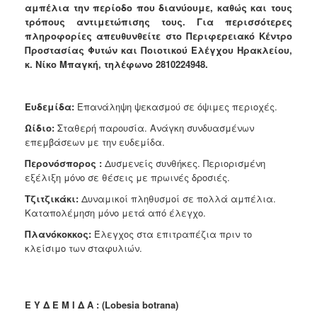
αμπέλια την περίοδο που διανύουμε, καθώς και τους
Ανακοινώσεις
τρόπους αντιμετώπισης τους. Για περισσότερες
Προγράμματα
πληροφορίες απευθυνθείτε στο Περιφερειακό Κέντρο
Προστασίας Φυτών και Ποιοτικού Ελέγχου Ηρακλείου,
Προσχολική
κ. Νίκο Μπαγκή, τηλέφωνο 2810224948.
Αγωγή
Κοιμητήρια
Ε
υδεμίδα:
Επανάληψη ψεκασμού σε όψιμες περιοχές.
Κέντρο
Οικογένειας
Ωίδιο:
Σταθερή παρουσία. Ανάγκη συνδυασμένων
επεμβάσεων με την ευδεμίδα.
Περονόσπορος :
Δυσμενείς συνθήκες. Περιορισμένη
εξέλιξη μόνο σε θέσεις με πρωινές δροσιές.
Ο
Τζιτζικάκι:
Δυναμικοί πληθυσμοί σε πολλά αμπέλια.
ΤΟΠΟΣ
Καταπολέμηση μόνο μετά από έλεγχο.
ΜΑΣ
Πλανόκοκκος:
Έλεγχος στα επιτραπέζια πριν το
ΠΟΛΙΤΙΣΜΟΣ
κλείσιμο των σταφυλιών.
ΑΝΘΕΚΤΙΚΗ
ΠΟΛΗ
Ε Υ Δ Ε Μ Ι Δ Α : (Lobesia botrana)