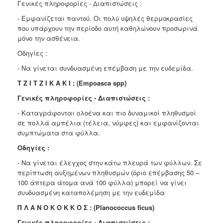
Γενικές πληροφορίες - Διαπιστώσεις :
- Εμφανίζεται παντού. Οι πολύ υψηλές θερμοκρασίες
που υπάρχουν την περίοδο αυτή καθηλώνουν προσωρινά
μόνο την ασθένεια.
Οδηγίες :
- Να γίνεται συνδυασμένη επέμβαση με την ευδεμίδα.
T Z I T Z I K A K I : (Empoasca spp)
Γενικές πληροφορίες - Διαπιστώσεις :
- Καταγράφονται ολοένα και πιο δυναμικοί πληθυσμοί
σε πολλά αμπέλια (τέλεια, νύμφες) και εμφανίζονται
συμπτώματα στα φύλλα.
Οδηγίες :
- Να γίνεται έλεγχος στην κάτω πλευρά των φύλλων. Σε
περίπτωση αυξημένων πληθυσμών (όριο επέμβασης 50 –
100 άπτερα άτομα ανά 100 φύλλα) μπορεί να γίνει
συνδυασμένη καταπολέμηση με την ευδεμίδα
Π Λ Α Ν Ο Κ Ο Κ Κ Ο Σ : (Planococcus ficus)
Γενικές πληροφορίες - Διαπιστώσεις :