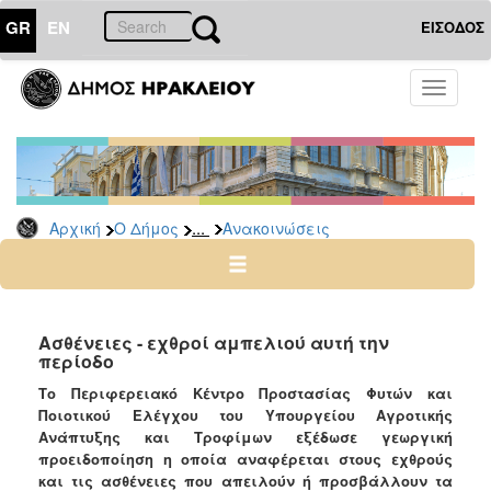
GR
EN
ΕΙΣΟΔΟΣ
Ο
Toggle
ΔΗΜΟΣ
navigati
Υπηρεσίες
&
Φορείς
Δημοτικές
...
Αρχική
Ο Δήμος
Ανακοινώσεις
Υπηρεσίες
Τηλέφωνα
Κ.Ε.Π.
Ηλεκτρονική
Ασθένειες - εχθροί αμπελιού αυτή την
περίοδο
Διακυβέρνηση
Το Περιφερειακό Κέντρο Προστασίας Φυτών και
Σχολικές
Ποιοτικού Ελέγχου του Υπουργείου Αγροτικής
Επιτροπές
Ανάπτυξης και Τροφίμων εξέδωσε γεωργική
Αγροτική
προειδοποίηση η οποία αναφέρεται στους εχθρούς
Ανάπτυξη
και τις ασθένειες που απειλούν ή προσβάλλουν τα