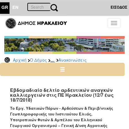
GR
EN
ΕΙΣΟΔΟΣ
Ο
Toggle
ΔΗΜΟΣ
navigati
Υπηρεσίες
&
Φορείς
Δημοτικές
...
Αρχική
Ο Δήμος
Ανακοινώσεις
Υπηρεσίες
Τηλέφωνα
Κ.Ε.Π.
Ηλεκτρονική
Εβδομαδιαίο δελτίο αρδευτικών αναγκών
καλλιεργειών στις ΠΕ Ηρακλείου (12/7 έως
Διακυβέρνηση
18/7/2018)
Σχολικές
Το Εργ. Υδατικών Πόρων - Αρδεύσεων & Περιβ/ντικής
Επιτροπές
Γεωπληροφορικής του Ινστιτούτου Ελιάς,
Αγροτική
Υποτροπικών Φυτών & Αμπέλου
του Ελληνικού
Ανάπτυξη
Γεωργικού Οργανισμού – Γενική Δ/νση Αγροτικής