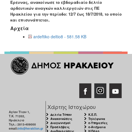
Έρευνας, ανακοίνωσε το εβδομαδιαίο δελτίο
Ανακοινώσεις
αρδευτικών αναγκών καλλιεργειών στις ΠΕ
Προγράμματα
Ηρακλείου για την περίοδο:
12
/7 έως 1
8
/7/2018
, το οποίο
και επισυνάπτεται.
Προσχολική
Αρχεία
Αγωγή
ardeftiko deltio8 - 581.58 KB
Κοιμητήρια
Κέντρο
Οικογένειας
Ο
ΤΟΠΟΣ
ΜΑΣ
ΠΟΛΙΤΙΣΜΟΣ
Χάρτης Ιστοχώρου
Αγίου Τίτου 1,
Δελτία Τύπου
Κ.Ε.Π.
ΑΝΘΕΚΤΙΚΗ
Τ.Κ. 71202,
Ανακοινώσεις
Τηλέφωνα
ΠΟΛΗ
Ηράκλειο
Διαγωνισμοί
e-Υπηρεσίες
Τηλ.: 2813-409000
Προσλήψεις
e-Αιτήματα
email:
info@heraklion.gr
Διαβουλεύσεις
Η Πόλη