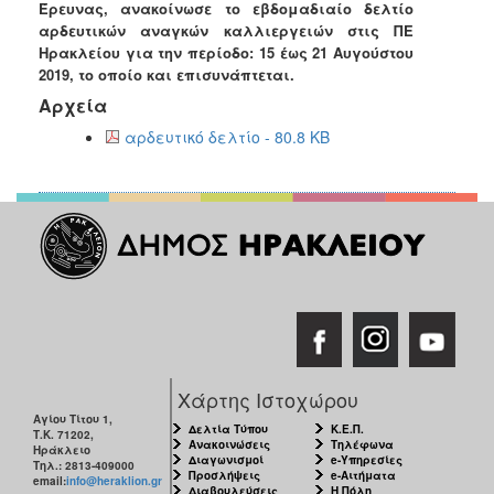
Έρευνας, ανακοίνωσε το εβδομαδιαίο δελτίο
Ανακοινώσεις
αρδευτικών αναγκών καλλιεργειών στις ΠΕ
Προγράμματα
Ηρακλείου για την περίοδο:
15
έως
21
Αυγούστου
2019, το οποίο και επισυνάπτεται.
Προσχολική
Αρχεία
Αγωγή
αρδευτικό δελτίο - 80.8 KB
Κοιμητήρια
Κέντρο
Οικογένειας
Ο
ΤΟΠΟΣ
ΜΑΣ
ΠΟΛΙΤΙΣΜΟΣ
Χάρτης Ιστοχώρου
Αγίου Τίτου 1,
Δελτία Τύπου
Κ.Ε.Π.
ΑΝΘΕΚΤΙΚΗ
Τ.Κ. 71202,
Ανακοινώσεις
Τηλέφωνα
ΠΟΛΗ
Ηράκλειο
Διαγωνισμοί
e-Υπηρεσίες
Τηλ.: 2813-409000
Προσλήψεις
e-Αιτήματα
email:
info@heraklion.gr
Διαβουλεύσεις
Η Πόλη