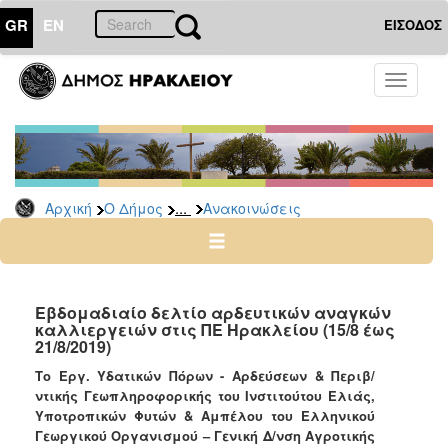
GR
EN
ΕΙΣΟΔΟΣ
Ο
Toggle
ΔΗΜΟΣ
navigati
Υπηρεσίες
&
Φορείς
Δημοτικές
...
Αρχική
Ο Δήμος
Ανακοινώσεις
Υπηρεσίες
Τηλέφωνα
Κ.Ε.Π.
Ηλεκτρονική
Εβδομαδιαίο δελτίο αρδευτικών αναγκών
καλλιεργειών στις ΠΕ Ηρακλείου (15/8 έως
Διακυβέρνηση
21/8/2019)
Σχολικές
Το Εργ. Υδατικών Πόρων - Αρδεύσεων & Περιβ/
Επιτροπές
ντικής Γεωπληροφορικής του Ινστιτούτου Ελιάς,
Αγροτική
Υποτροπικών Φυτών & Αμπέλου
του Ελληνικού
Ανάπτυξη
Γεωργικού Οργανισμού – Γενική Δ/νση Αγροτικής