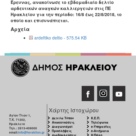
Έρευνας, ανακοίνωσε το εβδομαδιαίο δελτίο
Ανακοινώσεις
αρδευτικών αναγκών καλλιεργειών στις ΠΕ
Προγράμματα
Ηρακλείου για την περίοδο:
16
/
8
έως
22
/8/2018
, το
οποίο και επισυνάπτεται.
Προσχολική
Αρχεία
Αγωγή
ardeftiko deltio - 575.54 KB
Κοιμητήρια
Κέντρο
Οικογένειας
Ο
ΤΟΠΟΣ
ΜΑΣ
ΠΟΛΙΤΙΣΜΟΣ
Χάρτης Ιστοχώρου
Αγίου Τίτου 1,
Δελτία Τύπου
Κ.Ε.Π.
ΑΝΘΕΚΤΙΚΗ
Τ.Κ. 71202,
Ανακοινώσεις
Τηλέφωνα
ΠΟΛΗ
Ηράκλειο
Διαγωνισμοί
e-Υπηρεσίες
Τηλ.: 2813-409000
Προσλήψεις
e-Αιτήματα
email:
info@heraklion.gr
Διαβουλεύσεις
Η Πόλη