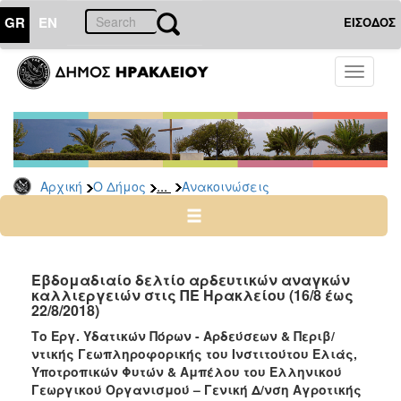
GR
EN
ΕΙΣΟΔΟΣ
Ο
Toggle
ΔΗΜΟΣ
navigati
Υπηρεσίες
&
Φορείς
Δημοτικές
...
Αρχική
Ο Δήμος
Ανακοινώσεις
Υπηρεσίες
Τηλέφωνα
Κ.Ε.Π.
Ηλεκτρονική
Εβδομαδιαίο δελτίο αρδευτικών αναγκών
καλλιεργειών στις ΠΕ Ηρακλείου (16/8 έως
Διακυβέρνηση
22/8/2018)
Σχολικές
Το Εργ. Υδατικών Πόρων - Αρδεύσεων & Περιβ/
Επιτροπές
ντικής Γεωπληροφορικής του Ινστιτούτου Ελιάς,
Αγροτική
Υποτροπικών Φυτών & Αμπέλου
του Ελληνικού
Ανάπτυξη
Γεωργικού Οργανισμού – Γενική Δ/νση Αγροτικής