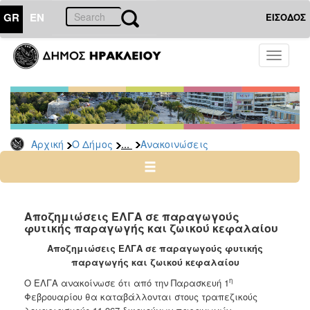
GR
EN
ΕΙΣΟΔΟΣ
Ο
Toggle
ΔΗΜΟΣ
navigati
Υπηρεσίες
&
Φορείς
Δημοτικές
...
Αρχική
Ο Δήμος
Ανακοινώσεις
Υπηρεσίες
Τηλέφωνα
Κ.Ε.Π.
Ηλεκτρονική
Αποζημιώσεις ΕΛΓΑ σε παραγωγούς
φυτικής παραγωγής και ζωικού κεφαλαίου
Διακυβέρνηση
Αποζημιώσεις ΕΛΓΑ σε παραγωγούς φυτικής
Σχολικές
παραγωγής και ζωικού κεφαλαίου
Επιτροπές
η
Ο ΕΛΓΑ ανακοίνωσε ότι από την Παρασκευή 1
Αγροτική
Φεβρουαρίου θα καταβάλλονται στους τραπεζικούς
Ανάπτυξη