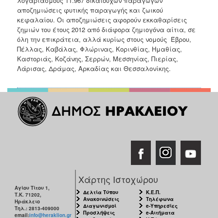
λογαριασμούς 11.967 δικαιούχων παραγωγών
Ανακοινώσεις
αποζημιώσεις φυτικής παραγωγής και ζωικού
κεφαλαίου. Οι αποζημιώσεις αφορούν εκκαθαρίσεις
Προγράμματα
ζημιών του έτους 2012 από διάφορα ζημιογόνα αίτια, σε
Προσχολική
όλη την επικράτεια, αλλά κυρίως στους νομούς Έβρου,
Αγωγή
Πέλλας, Καβάλας, Φλώρινας, Κορινθίας, Ημαθίας,
Καστοριάς, Κοζάνης, Σερρών, Μεσσηνίας, Πιερίας,
Κοιμητήρια
Λάρισας, Δράμας, Αρκαδίας και Θεσσαλονίκης.
Κέντρο
Οικογένειας
Ο
ΤΟΠΟΣ
ΜΑΣ
ΠΟΛΙΤΙΣΜΟΣ
Χάρτης Ιστοχώρου
Αγίου Τίτου 1,
ΑΝΘΕΚΤΙΚΗ
Δελτία Τύπου
Κ.Ε.Π.
Τ.Κ. 71202,
ΠΟΛΗ
Ανακοινώσεις
Τηλέφωνα
Ηράκλειο
Διαγωνισμοί
e-Υπηρεσίες
Τηλ.: 2813-409000
Προσλήψεις
e-Αιτήματα
email:
info@heraklion.gr