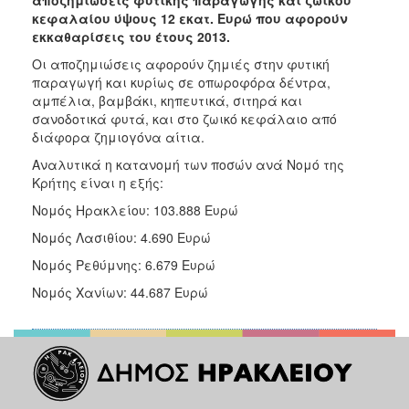
Ανακοινώσεις
κεφαλαίου ύψους 12 εκατ. Ευρώ που αφορούν
εκκαθαρίσεις του έτους 2013.
Προγράμματα
Οι αποζημιώσεις αφορούν ζημιές στην φυτική
Προσχολική
παραγωγή και κυρίως σε οπωροφόρα δέντρα,
Αγωγή
αμπέλια, βαμβάκι, κηπευτικά, σιτηρά και
Κοιμητήρια
σανοδοτικά φυτά, και στο ζωικό κεφάλαιο από
διάφορα ζημιογόνα αίτια.
Κέντρο
Οικογένειας
Αναλυτικά η κατανομή των ποσών ανά Νομό της
Κρήτης είναι η εξής:
Νομός Ηρακλείου: 103.888 Ευρώ
Νομός Λασιθίου: 4.690 Ευρώ
Ο
ΤΟΠΟΣ
Νομός Ρεθύμνης: 6.679 Ευρώ
ΜΑΣ
Νομός Χανίων: 44.687 Ευρώ
ΠΟΛΙΤΙΣΜΟΣ
ΑΝΘΕΚΤΙΚΗ
ΠΟΛΗ