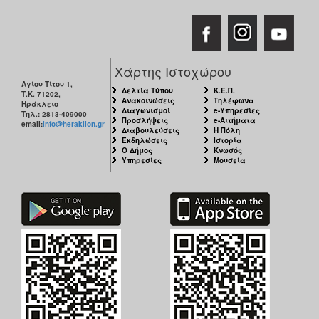
Χάρτης Ιστοχώρου
Αγίου Τίτου 1,
Δελτία Τύπου
Κ.Ε.Π.
Τ.Κ. 71202,
Ανακοινώσεις
Τηλέφωνα
Ηράκλειο
Διαγωνισμοί
e-Υπηρεσίες
Τηλ.: 2813-409000
Προσλήψεις
e-Αιτήματα
email:
info@heraklion.gr
Διαβουλεύσεις
Η Πόλη
Εκδηλώσεις
Ιστορία
Ο Δήμος
Κνωσός
Υπηρεσίες
Μουσεία