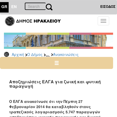
GR
EN
ΕΙΣΟΔΟΣ
Ο
Toggle
ΔΗΜΟΣ
navigati
Υπηρεσίες
&
Φορείς
Δημοτικές
...
Αρχική
Ο Δήμος
Ανακοινώσεις
Υπηρεσίες
Τηλέφωνα
Κ.Ε.Π.
Ηλεκτρονική
Αποζημιώσεις ΕΛΓΑ για ζωική και φυτική
παραγωγή
Διακυβέρνηση
Σχολικές
Επιτροπές
Ο ΕΛΓΑ ανακοίνωσε ότι την Πέμπτη 27
Φεβρουαρίου 2014 θα καταβληθούν στους
Αγροτική
τραπεζικούς λογαριασμούς 5.747 παραγωγών
Ανάπτυξη
αποζημιώσεις φυτικής παραγωγής και ζωικού