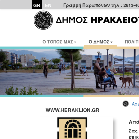
GR
EN
Γραμμή Παραπόνων τηλ : 2813-4
Ο ΤΟΠΟΣ ΜΑΣ
Ο ΔΗΜΟΣ
ΠΟΛΙΤ
Αρχ
WWW.HERAKLION.GR
Από
Σας
επι