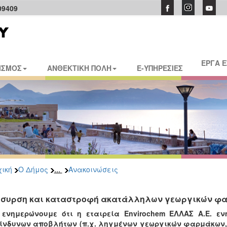
09409
ΕΡΓΑ 
ΙΣΜΟΣ
ΑΝΘΕΚΤΙΚΗ ΠΟΛΗ
E-ΥΠΗΡΕΣΙΕΣ
...
ική
Ο Δήμος
Ανακοινώσεις
συρση και καταστροφή ακατάλληλων γεωργικών φ
 ενημερώνουμε ότι η εταιρεία Envirochem ΕΛΛΑΣ Α.Ε. ε
κίνδυνων αποβλήτων (π.χ. ληγμένων γεωργικών φαρμάκων,