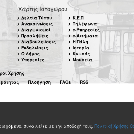
Χάρτης Ιστοχώρου
Δελτία Τύπου
Κ.Ε.Π.
Ανακοινώσεις
Τηλέφωνα
Διαγωνισμοί
e-Υπηρεσίες
Προσλήψεις
e-Αιτήματα
Διαβουλεύσεις
Η Πόλη
Εκδηλώσεις
Ιστορία
Ο Δήμος
Κνωσός
Υπηρεσίες
Μουσεία
ροι Χρήσης
ιμότητας
Πλοήγηση
FAQs
RSS
περιεχόμενο, συναινείτε με την αποδοχή τους.
Πολιτική Χρήσης C