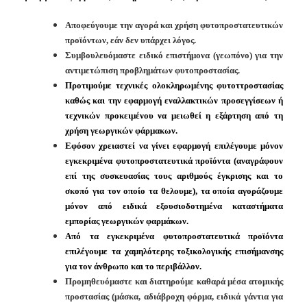
Ανακοινώσεις
Αποφεύγουμε την αγορά και χρήση φυτοπροστατευτικών
Προγράμματα
προϊόντων, εάν δεν υπάρχει λόγος.
Προσχολική
Συμβουλευόμαστε ειδικό επιστήμονα (γεωπόνο) για την
Αγωγή
αντιμετώπιση προβλημάτων φυτοπροστασίας.
Κοιμητήρια
Προτιμούμε τεχνικές ολοκληρωμένης φυτοττροστασίας
καθώς και την εφαρμογή εναλλακτικών προσεγγίσεων ή
Κέντρο
τεχνικών προκειμένου να μειωθεί η εξάρτηση από τη
Οικογένειας
χρήση γεωργικών φάρμακων.
Εφόσον χρειαστεί να γίνει εφαρμογή επιλέγουμε μόνον
εγκεκριμένα φυτοπροστατευτικά
προϊόντα (αναγράφουν
επί της συσκευασίας τους αριθμούς έγκρισης και το
Ο
σκοπό για τον οποίο
τα θελουμε), τα οποία αγοράζουμε
ΤΟΠΟΣ
ΜΑΣ
μόνον από ειδικά εξουσιοδοτημένα καταστήματα
εμπορίας γεωργικών φαρμάκων.
Από τα εγκεκριμένα φυτοπροστατευτικά προϊόντα
ΠΟΛΙΤΙΣΜΟΣ
επιλέγουμε τα χαμηλότερης τοξικολογικής επισήμανσης
για τον άνθρωπο και το περιβάλλον.
ΑΝΘΕΚΤΙΚΗ
ΠΟΛΗ
Προμηθευόμαστε και διατηρούμε καθαρά μέσα ατομικής
προστασίας (μάσκα, αδιάβροχη φόρμα, ειδικά γάντια για