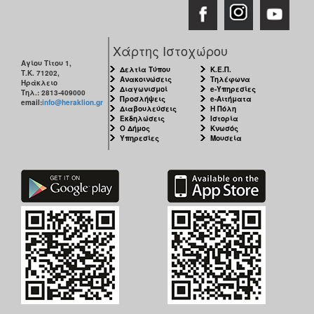
Χάρτης Ιστοχώρου
Αγίου Τίτου 1,
Δελτία Τύπου
Κ.Ε.Π.
Τ.Κ. 71202,
Ανακοινώσεις
Τηλέφωνα
Ηράκλειο
Διαγωνισμοί
e-Υπηρεσίες
Τηλ.: 2813-409000
Προσλήψεις
e-Αιτήματα
email:
info@heraklion.gr
Διαβουλεύσεις
Η Πόλη
Εκδηλώσεις
Ιστορία
Ο Δήμος
Κνωσός
Υπηρεσίες
Μουσεία