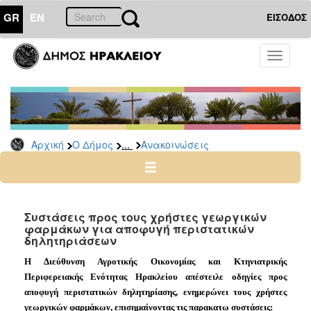
GR
EN
ΕΙΣΟΔΟΣ
Ο
Toggle
ΔΗΜΟΣ
navigati
Υπηρεσίες
&
Φορείς
Δημοτικές
...
Αρχική
Ο Δήμος
Ανακοινώσεις
Υπηρεσίες
Τηλέφωνα
Κ.Ε.Π.
Ηλεκτρονική
Συστάσεις προς τους χρήστες γεωργικών
φαρμάκων για αποφυγή περιστατικών
Διακυβέρνηση
δηλητηριάσεων
Σχολικές
Η Διεύθυνση Αγροτικής Οικονομίας και Κτηνιατρικής
Επιτροπές
Περιφερειακής Ενότητας Ηρακλείου
απέστειλε οδηγίες π
ρος
Αγροτική
αποφυγή
περιστατικών δηλητηρίασης, ενημερώνει τους χρήστες
Ανάπτυξη
γεωργικών φαρμάκων, επισημαίνοντας τις
π
αρακατω συστάσεις: