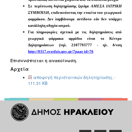
Σε περίπτωση δηλητηρίασης ζητάμε
ΑΜΕΣΑ ΙΑΤΡΙΚΗ
ΣΥΜΒΟΥΛΗ
, επιδεικνύοντας την ετικέτα
του γεωργικού
φαρμάκου. Δεν λαμβάνουμε αντίδοτο εάν δεν υπάρχει
κατάλληλη οδηγία ιατρού.
Για πληροφορίες σχετικά με τις δηλητηριάσεις από
γεωργικά φάρμακα αρμόδιο είναι το Κέντρο
Δηλητηριάσεων (τηλ. 2107793777 - ηλ. δ/νση
http
://0317.
svzefxis
.
qov
.
qr
/7
paae
id
=76
Επισυνάπτεται η ανακοίνωση.
Αρχεία
αποφυγή περιστατικών δηλητηρίασης -
111.31 KB