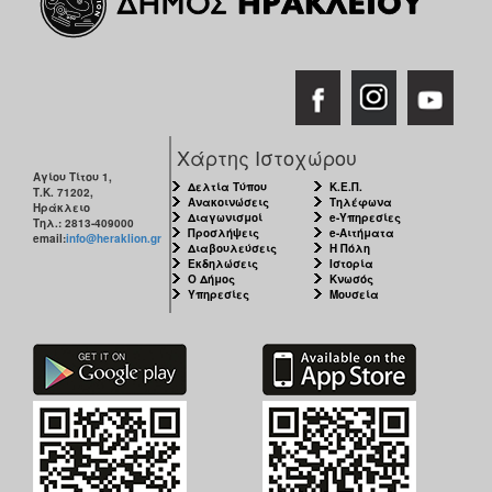
Χάρτης Ιστοχώρου
Αγίου Τίτου 1,
Δελτία Τύπου
Κ.Ε.Π.
Τ.Κ. 71202,
Ανακοινώσεις
Τηλέφωνα
Ηράκλειο
Διαγωνισμοί
e-Υπηρεσίες
Τηλ.: 2813-409000
Προσλήψεις
e-Αιτήματα
email:
info@heraklion.gr
Διαβουλεύσεις
Η Πόλη
Εκδηλώσεις
Ιστορία
Ο Δήμος
Κνωσός
Υπηρεσίες
Μουσεία