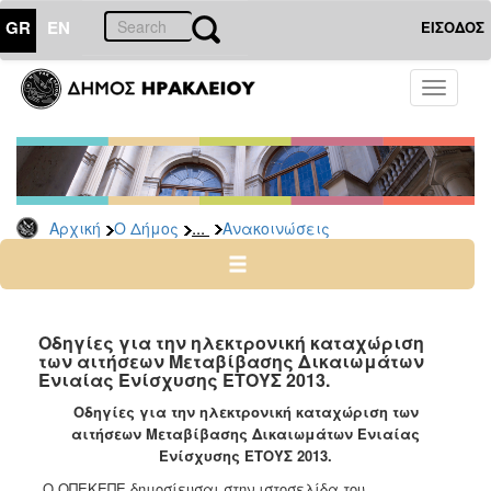
GR
EN
ΕΙΣΟΔΟΣ
Ο
Toggle
ΔΗΜΟΣ
navigati
Υπηρεσίες
&
Φορείς
Δημοτικές
...
Αρχική
Ο Δήμος
Ανακοινώσεις
Υπηρεσίες
Τηλέφωνα
Κ.Ε.Π.
Ηλεκτρονική
Οδηγίες για την ηλεκτρονική καταχώριση
των αιτήσεων Μεταβίβασης Δικαιωμάτων
Διακυβέρνηση
Ενιαίας Ενίσχυσης ΕΤΟΥΣ 2013.
Σχολικές
Οδηγίες για την ηλεκτρονική καταχώριση των
Επιτροπές
αιτήσεων Μεταβίβασης Δικαιωμάτων Ενιαίας
Αγροτική
Ενίσχυσης ΕΤΟΥΣ 2013.
Ανάπτυξη
Ο ΟΠΕΚΕΠΕ δημοσίευσαι στην ιστοσελίδα του