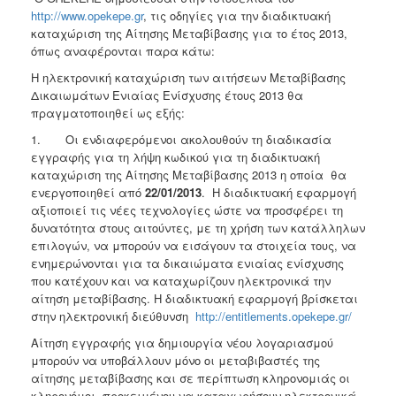
Ανακοινώσεις
http://www.opekepe.gr
, τις οδηγίες για την διαδικτυακή
καταχώριση της Αίτησης Μεταβίβασης για το έτος 2013,
Προγράμματα
όπως αναφέρονται παρα κάτω:
Προσχολική
Η ηλεκτρονική καταχώριση των αιτήσεων Μεταβίβασης
Αγωγή
Δικαιωμάτων Ενιαίας Ενίσχυσης έτους 2013 θα
Κοιμητήρια
πραγματοποιηθεί ως εξής:
Κέντρο
1. Οι ενδιαφερόμενοι ακολουθούν τη διαδικασία
Οικογένειας
εγγραφής για τη λήψη κωδικού για τη διαδικτυακή
καταχώριση της Αίτησης Μεταβίβασης 2013 η οποία θα
ενεργοποιηθεί από
22/01/2013
. Η διαδικτυακή εφαρμογή
αξιοποιεί τις νέες τεχνολογίες ώστε να προσφέρει τη
δυνατότητα στους αιτούντες, με τη χρήση των κατάλληλων
Ο
επιλογών, να μπορούν να εισάγουν τα στοιχεία τους, να
ΤΟΠΟΣ
ενημερώνονται για τα δικαιώματα ενιαίας ενίσχυσης
ΜΑΣ
που κατέχουν και να καταχωρίζουν ηλεκτρονικά την
αίτηση μεταβίβασης. Η διαδικτυακή εφαρμογή βρίσκεται
ΠΟΛΙΤΙΣΜΟΣ
στην ηλεκτρονική διεύθυνση
http://entitlements.opekepe.gr/
Αίτηση εγγραφής για δημιουργία νέου λογαριασμού
ΑΝΘΕΚΤΙΚΗ
ΠΟΛΗ
μπορούν να υποβάλλουν μόνο οι μεταβιβαστές της
αίτησης μεταβίβασης και σε περίπτωση κληρονομιάς οι
κληρονόμοι, προκειμένου να καταχωρήσουν ηλεκτρονικά