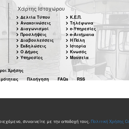
Χάρτης Ιστοχώρου
Δελτία Τύπου
Κ.Ε.Π.
Ανακοινώσεις
Τηλέφωνα
Διαγωνισμοί
e-Υπηρεσίες
Προσλήψεις
e-Αιτήματα
Διαβουλεύσεις
Η Πόλη
Εκδηλώσεις
Ιστορία
Ο Δήμος
Κνωσός
Υπηρεσίες
Μουσεία
ροι Χρήσης
ιμότητας
Πλοήγηση
FAQs
RSS
περιεχόμενο, συναινείτε με την αποδοχή τους.
Πολιτική Χρήσης C