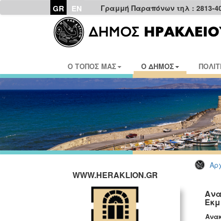
GR
EN
Γραμμή Παραπόνων τηλ : 2813-4
Ο ΤΟΠΟΣ ΜΑΣ
Ο ΔΗΜΟΣ
ΠΟΛΙΤ
Αρχ
WWW.HERAKLION.GR
Ανα
Εκμ
Ανακ