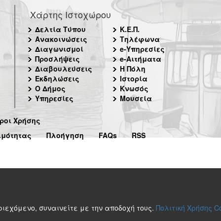
Χάρτης Ιστοχώρου
Δελτία Τύπου
Κ.Ε.Π.
Ανακοινώσεις
Τηλέφωνα
Διαγωνισμοί
e-Υπηρεσίες
Προσλήψεις
e-Αιτήματα
Διαβουλεύσεις
Η Πόλη
Εκδηλώσεις
Ιστορία
Ο Δήμος
Κνωσός
Υπηρεσίες
Μουσεία
ροι Χρήσης
ιμότητας
Πλοήγηση
FAQs
RSS
περιεχόμενο, συναινείτε με την αποδοχή τους.
Πολιτική Χρήσης C