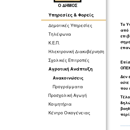
Ο ΔΗΜΟΣ
Υπηρεσίες & Φορείς
Το Υ
Δημοτικές Υπηρεσίες
από 
Τηλέφωνα
επιβ
σημε
Κ.Ε.Π.
επαν
Ηλεκτρονική Διακυβέρνηση
Σχολικές Επιτροπές
Επίσ
ΟΠΕΚ
Αγροτική Ανάπτυξη
Δεν 
Ανακοινώσεις
ούτε
Προγράμματα
που 
Προσχολική Αγωγή
Τέλο
δηλώ
Κοιμητήρια
βοηθ
Κέντρο Οικογένειας
περί