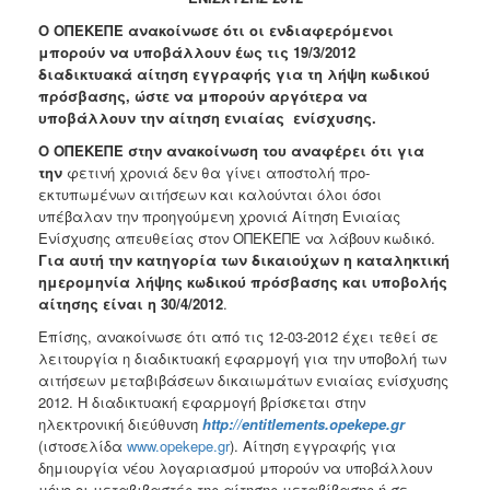
Ανακοινώσεις
Ο ΟΠΕΚΕΠΕ ανακοίνωσε ότι οι ενδιαφερόμενοι
Προγράμματα
μπορούν να υποβάλλουν έως τις 19/3/2012
διαδικτυακά αίτηση εγγραφής για τη λήψη κωδικού
Προσχολική
πρόσβασης, ώστε να μπορούν αργότερα να
Αγωγή
υποβάλλουν την αίτηση ενιαίας ενίσχυσης.
Κοιμητήρια
Ο ΟΠΕΚΕΠΕ στην ανακοίνωση του αναφέρει ότι για
Κέντρο
την
φετινή χρονιά δεν θα γίνει αποστολή προ-
Οικογένειας
εκτυπωμένων αιτήσεων και καλούνται όλοι όσοι
υπέβαλαν την προηγούμενη χρονιά Αίτηση Ενιαίας
Ενίσχυσης απευθείας στον ΟΠΕΚΕΠΕ να λάβουν κωδικό.
Για αυτή την κατηγορία των δικαιούχων η καταληκτική
ημερομηνία λήψης κωδικού πρόσβασης και υποβολής
Ο
αίτησης είναι η
30/4/2012
.
ΤΟΠΟΣ
ΜΑΣ
Επίσης,
ανακοίνωσε ότι από τις 12-03-2012 έχει τεθεί σε
λειτουργία η διαδικτυακή εφαρμογή για την υποβολή των
ΠΟΛΙΤΙΣΜΟΣ
αιτήσεων μεταβιβάσεων δικαιωμάτων ενιαίας ενίσχυσης
2012. Η διαδικτυακή εφαρμογή βρίσκεται στην
ηλεκτρονική διεύθυνση
http://entitlements.opekepe.gr
ΑΝΘΕΚΤΙΚΗ
ΠΟΛΗ
(ιστοσελίδα
www.opekepe.gr
). Αίτηση εγγραφής για
δημιουργία νέου λογαριασμού μπορούν να υποβάλλουν
μόνο οι μεταβιβαστές της αίτησης μεταβίβασης ή σε