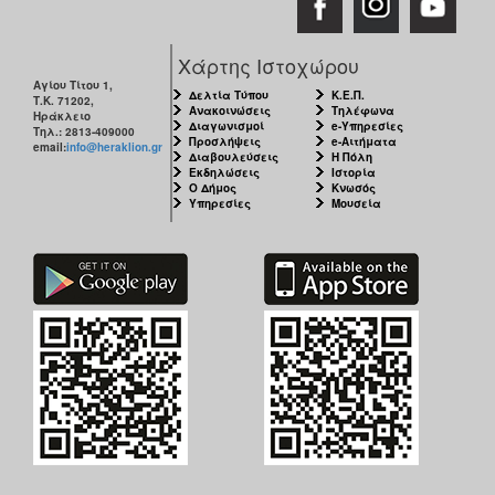
Χάρτης Ιστοχώρου
Αγίου Τίτου 1,
Δελτία Τύπου
Κ.Ε.Π.
Τ.Κ. 71202,
Ανακοινώσεις
Τηλέφωνα
Ηράκλειο
Διαγωνισμοί
e-Υπηρεσίες
Τηλ.: 2813-409000
Προσλήψεις
e-Αιτήματα
email:
info@heraklion.gr
Διαβουλεύσεις
Η Πόλη
Εκδηλώσεις
Ιστορία
Ο Δήμος
Κνωσός
Υπηρεσίες
Μουσεία