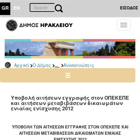
GR
EN
ΕΙΣΟΔΟΣ
Ο
Toggle
ΔΗΜΟΣ
navigati
Υπηρεσίες
&
Φορείς
Δημοτικές
...
Αρχική
Ο Δήμος
Ανακοινώσεις
Υπηρεσίες
Τηλέφωνα
Κ.Ε.Π.
Ηλεκτρονική
Υποβολή αιτήσεων εγγραφής στον ΟΠΕΚΕΠΕ
και αιτήσεων μεταβιβάσεων δικαιωμάτων
Διακυβέρνηση
ενιαίας ενίσχυσης 2012
Σχολικές
Επιτροπές
ΥΠΟΒΟΛΗ ΤΩΝ ΑΙΤΗΣΕΩΝ ΕΓΓΡΑΦΗΣ ΣΤΟΝ ΟΠΕΚΕΠΕ ΚΑΙ
Αγροτική
ΑΙΤΗΣΕΩΝ ΜΕΤΑΒΙΒΑΣΕΩΝ ΔΙΚΑΙΩΜΑΤΩΝ ΕΝΙΑΙΑΣ
Ανάπτυξη
ΕΝΙΣΧΥΣΗΣ 2012