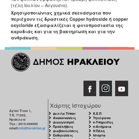
(τέλη Ιουλίου – Αύγουστο).
Χρησιμοποιώντας χημικά σκευάσματα που
περιέχουν τις δραστικές Copper
hydroxide ή copper
oxycloride εξασφαλίζεται η φυτοπροστασία της
καρυδιάς και για τη
βακτηρίωση και για την
ανθράκωση.
Χάρτης Ιστοχώρου
Αγίου Τίτου 1,
Δελτία Τύπου
Κ.Ε.Π.
Τ.Κ. 71202,
Ανακοινώσεις
Τηλέφωνα
Ηράκλειο
Διαγωνισμοί
e-Υπηρεσίες
Τηλ.: 2813-409000
Προσλήψεις
e-Αιτήματα
email:
info@heraklion.gr
Διαβουλεύσεις
Η Πόλη
Εκδηλώσεις
Ιστορία