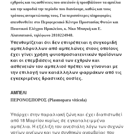
εχθρούς και τις ασθένειες που απειλούν ή προσβάλλουν τα αμπέλια
Ανακοινώσεις
και την καρυδιά την περίοδο που διανύουμε, καθώς και τους
Προγράμματα
τρόπους αντιμετώπισης τους. Για περισσότερες πληροφορίες
Προσχολική
απευθυνθείτε στο Περιφερειακό Κέντρο Προστασίας Φυτών και
Αγωγή
Ποιοτικού Ελέγχου Ηρακλείου, κ. Νίκο Μπαγκή και Ε.
Αλατσατιανό, τηλέφωνο 2810224948.
Κοιμητήρια
Υπενθυμίζεται ότι δεν επιτρέπεται η συγκομιδή
Κέντρο
αμπελόφυλλων από αμπελώνες στους
οποίους
Οικογένειας
έχει γίνει χρήση φυτοπροστατευτικών προϊόντων
και οι επεμβάσεις κατά των εχθρών και
ασθενειών του αμπελιού πρέπει να γίνονται με
την επιλογή των κατάλληλων φαρμάκων από τις
εγκεκριμένες δραστικές ουσίες.
Ο
ΤΟΠΟΣ
ΜΑΣ
ΑΜΠΕΛΙ
ΠΕΡΟΝΟΣΠΟΡΟΣ (Plasmopara viticola)
ΠΟΛΙΤΙΣΜΟΣ
Υπάρχει στην παραλιακή ζώνη και έχει διαπιστωθεί
ΑΝΘΕΚΤΙΚΗ
από 18 Μαρτίου κυρίως σε εγκαταλειμμένα
ΠΟΛΗ
αμπέλια. Η εξέλιξη του ανεστάλη λόγω των συχνών
νοτίων ανέμων και των συνθηκών ανομβρίας που