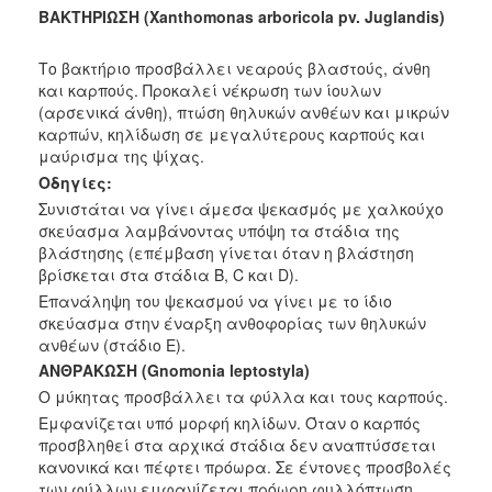
ΒΑΚΤΗΡΙΩΣΗ (Xanthomonas arboricola pv. Juglandis)
Το βακτήριο προσβάλλει νεαρούς βλαστούς, άνθη
και καρπούς.
Προκαλεί νέκρωση των ίουλων
(αρσενικά άνθη), πτώση
θηλυκών ανθέων και μικρών
καρπών, κηλίδωση σε
μεγαλύτερους καρπούς και
μαύρισμα της ψίχας.
Οδηγίες:
Συνιστάται να γίνει άμεσα ψεκασμός με χαλκούχο
σκεύασμα
λαμβάνοντας υπόψη τα στάδια της
βλάστησης (επέμβαση
γίνεται όταν η βλάστηση
βρίσκεται στα στάδια Β, C και D).
Επανάληψη του ψεκασμού να γίνει με το ίδιο
σκεύασμα στην
έναρξη ανθοφορίας των θηλυκών
ανθέων (στάδιο Ε).
ΑΝΘΡΑΚΩΣΗ
(Gnomonia leptostyla)
Ο μύκητας προσβάλλει τα φύλλα και τους καρπούς.
Εμφανίζεται υπό μορφή κηλίδων. Όταν ο καρπός
προσβληθεί
στα αρχικά στάδια δεν αναπτύσσεται
κανονικά και πέφτει
πρόωρα. Σε έντονες προσβολές
των φύλλων εμφανίζεται
πρόωρη φυλλόπτωση