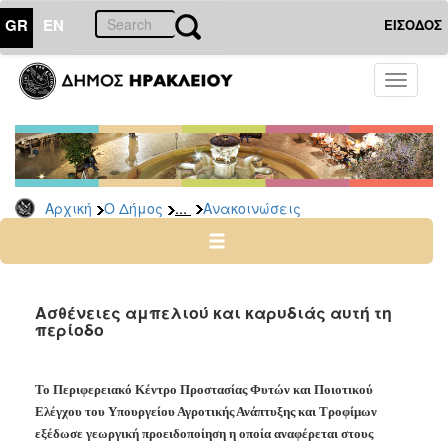
GR
EN
ΕΙΣΟΔΟΣ
Ο
Toggle
ΔΗΜΟΣ
navigati
Υπηρεσίες
&
Φορείς
Δημοτικές
...
Αρχική
Ο Δήμος
Ανακοινώσεις
Υπηρεσίες
Τηλέφωνα
Κ.Ε.Π.
Ηλεκτρονική
Ασθένειες αμπελιού και καρυδιάς αυτή τη
περίοδο
Διακυβέρνηση
Σχολικές
Επιτροπές
Το Περιφερειακό Κέντρο Προστασίας Φυτών και Ποιοτικού
Αγροτική
Ελέγχου του Υπουργείου Αγροτικής Ανάπτυξης και Τροφίμων
Ανάπτυξη
εξέδωσε γεωργική προειδοποίηση η οποία αναφέρεται στους