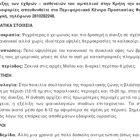
ιξης των εχθρών – ασθενειών του αμπελιού στην Κρήτη την κα
οφορίες απευθυνθείτε στο Περιφερειακό Κέντρο Προστασίας Φυτ
κή, τηλέφωνο 2810282248.
ΑΤΙΚΑ ΣΤΟΙΧΕΙΑ
μοκρασία:
Ψυχρότερος ο χειμώνας και πιο δροσερή η άνοιξη σε σχέ
κανονικού αλλά χωρίς ιδιαίτερα υψηλές θερμοκρασίες το καλοκαίρι.
οπτώσεις:
Πολύ υψηλότερο του κανονικού το συνολικό ύψος των β
ές τους χειμερινούς μήνες σε όλο το νησί με καταστροφικές πλημμύρε
 περίοδος:
Ξεκινά στις αρχές Μαΐου και διαρκεί περίπου 6 μήνες.
ΣΤΗΣΗ
ολογία:
Στην ποικιλία σουλτανίνα της παραλιακής ζώνης η βλάστησ
η με πέρυσι (12-15 ημ στις παραλιακές περιοχές και 15-20 ημ. στη
 της άνοιξης. Η άνθηση αρχίζει στις πρωιμότερες περιοχές μετά τα μ
χεια, η εξέλιξη των φαινολογικών σταδίων επιταχύνεται. Τα 
ύστου (κατά μέσο όρο 8-12 ημ οψιμότερα σε σχέση με πέρυσι). Σημε
ός λόγω της επάρκειας αποθεμάτων εδαφικής υγρασίας.
ΡΟΙ
υδεμίδα.
Άλλη μια χρονιά με πολύ δύσκολη αντιμετώπιση (όπως και 