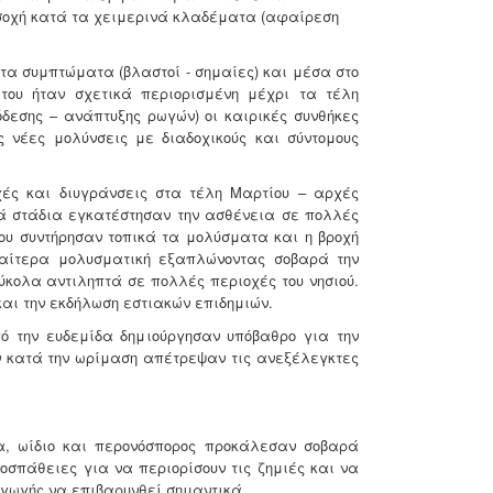
οσοχή κατά τα χειμερινά κλαδέματα (αφαίρεση
α συμπτώματα (βλαστοί - σημαίες) και μέσα στο
 του ήταν σχετικά περιορισμένη μέχρι τα τέλη
όδεσης – ανάπτυξης ρωγών) οι καιρικές συνθήκες
 νέες μολύνσεις με διαδοχικούς και σύντομους
ές και διυγράνσεις στα τέλη Μαρτίου – αρχές
ά στάδια εγκατέστησαν την ασθένεια σε πολλές
λίου συντήρησαν τοπικά τα μολύσματα και η βροχή
ιαίτερα μολυσματική εξαπλώνοντας σοβαρά την
κολα αντιληπτά σε πολλές περιοχές του νησιού.
και την εκδήλωση εστιακών επιδημιών.
ό την ευδεμίδα δημιούργησαν υπόβαθρο για την
ν κατά την ωρίμαση απέτρεψαν τις ανεξέλεγκτες
α, ωίδιο και περονόσπορος προκάλεσαν σοβαρά
σπάθειες για να περιορίσουν τις ζημιές και να
αγωγής να επιβαρυνθεί σημαντικά.