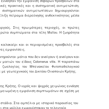
ης ευνόησαν την εμφάνιση σοβαρών προσβολών στα
κές πρακτικές και η συστηματική αντιμετώπιση.
συστηματικών αντιμετωπίσεων δημιουργούνται
ξέλιξη πείραμα διερεύνησης ανθεκτικότητας μέσα
ργούς. Στις πρωιμότερες περιοχές, οι πρώτες
πρώτα συμπτώματα στα τέλη Μαΐου. Η ζωηρότητα
 καλοκαίρι και οι περιορισμένες προσβολές στα
γες εμφανίσεις.
ηρούνται μάτια που δεν ανοίγουν ή ανοίγουν και
 ματιών του είδους Colomerus vitis. Η παραπάνω
 ζωολογίας του Μπενακείου Φυτοπαθολογικού
 με γεωτεχνικούς του Δικτύου Οινοποιών Κρήτης.
ς Κρήτης. Ο υγρός και ψυχρός χειμώνας ευνόησε
ν μειωμένη η εμφάνιση συμπτωμάτων σε σχέση με
 στάδια. Στα αμπέλια με ιστορικό παρουσίας του
αι στα φύλλα εμφανίστηκαν το τελευταίο