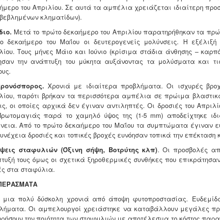
ήμερο του Απριλίου. Σε αυτά τα αμπέλια χρειάζεται ιδιαίτερη πρ
βεβλημένων κληματίδων).
διο.
Μετά το πρώτο δεκαήμερο του Απριλίου παρατηρήθηκαν τα πρώτ
ο δεκαήμερο του Μαΐου οι δευτερογενείς μολύνσεις. Η εξέλιξή
λίου. Τους μήνες Μάιο και Ιούνιο (κρίσιμα στάδια άνθησης – καρπ
ησαν την ανάπτυξη του μύκητα αυξάνοντας τα μολύσματα και τις
ους.
ερονόσπορος.
Χρονιά με ιδιαίτερα προβλήματα. Οι ισχυρές βροχ
λίου, παρότι βρήκαν τα περισσότερα αμπέλια σε πρώιμα βλαστικ
ις, οι οποίες αρχικά δεν έγιναν αντιληπτές. Οι δροσιές του Απρι
Πρωτομαγιάς παρά το χαμηλό ύψος της (1-5 mm) αποδείχτηκε ιδ
νεια. Από το πρώτο δεκαήμερο του Μαΐου τα συμπτώματα έγιναν εύ
συνέχεια δροσιές και τοπικές βροχές ευνόησαν τοπικά την επέκταση 
ήψεις σταφυλιών (Όξινη σήψη, Βοτρύτης κλπ)
. Οι προσβολές απ
τυξή τους όμως οι σχετικά ξηροθερμικές συνθήκες που επικράτησα
ές στα σταφύλια.
ΠΕΡΑΣΜΑΤΑ
 μια πολύ δύσκολη χρονιά από άποψη φυτοπροστασίας. Ευδεμίδ
λήματα. Οι αμπελουργοί χρειάστηκε να καταβάλλουν μεγάλες προ
ηρήσουν την ποιότητα των σταφυλιών με αποτέλεσμα το κόστος παρ