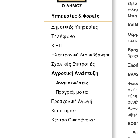
εξέλ
Ο ΔΗΜΟΣ
πληρ
Υπηρεσίες & Φορείς
Μπαγ
ΚΛΙΜ
Δημοτικές Υπηρεσίες
Θερ
Τηλέφωνα
του 
Κ.Ε.Π.
Βροχ
Ηλεκτρονική Διακυβέρνηση
βροχ
Σχολικές Επιτροπές
Ξηρή
Αγροτική Ανάπτυξη
ΒΛΑ
Ανακοινώσεις
Φαιν
σχέσ
Προγράμματα
τέλη
Προσχολική Αγωγή
συνέ
Αυγο
Κοιμητήρια
υψηλ
Κέντρο Οικογένειας
ΕΧΘ
1. Ε