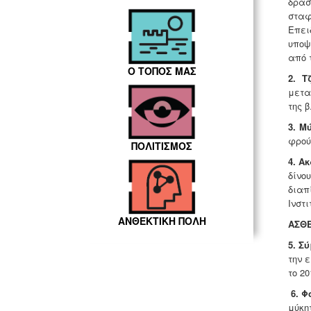
δρασ
σταφ
Επει
υποψ
από 
Ο ΤΟΠΟΣ ΜΑΣ
2. Τ
μετα
της 
3. Μ
φρού
ΠΟΛΙΤΙΣΜΟΣ
4. Α
δίνο
διαπ
Ινστ
ΑΝΘΕΚΤΙΚΗ ΠΟΛΗ
ΑΣΘΕ
5. Σ
την 
το 2
6. 
μύκη