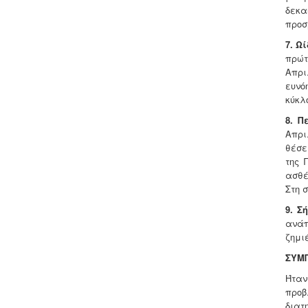
δεκα
προσ
7. Ωί
πρώτ
Απρι
ευνό
κύκλ
8. Π
Απρι
θέσε
της 
ασθέ
Στη 
9. Σ
ανάπ
ζημι
ΣΥΜ
Ήταν
προβ
διατ