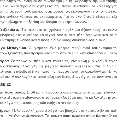
τηριότητα του εντόμου σε συνδυασμό με τη ζωηρότητα της βλάστησ
ύλια, ιδιαίτερα στα αμπέλια που παραμελήθηκαν οι καλλιεργητι
δή υπάρχουν αυξημένες μαρτυρίες αμπελουργών για αποτυχία 
ίες ανθεκτικότητας σε σκευάσματα. Για το σκοπό αυτό είναι σε ε
την εμβληματική δράση «οι δρόμοι των αμπελώνων».
ζιτζικάκια.
Τα τελευταία χρόνια προβληματίζουν τους αμπελου
κινήσεις στα αμπέλια καταγράφονται στα τέλη Απριλίου και τα 
βλάστησης ευνόησε κατά θέσεις δυναμικές συγκεντρώσεις τους.
ύγα Μεσογείου.
Οι χαμηλοί έως μέτριοι πληθυσμοί του εντόμου το
τα – ξενιστές που προηγούνται των σταφυλιών δεν ευνόησαν αξιόλο
κάρεα.
Σε πολλά αμπέλια και ποικιλίες, για άλλη μια χρονιά παρατ
υν ασθενική βλάστηση. Σε μεγάλο ποσοστό οφείλεται στη φυλή των
ίστωση επιβεβαιώθηκε από το εργαστήριο ακαρεολογίας & γ.
ιτούτου. Η συλλογή και αποστολή των δειγμάτων έγινε σε συνεργασία
ΝΕΙΕΣ
ύμπλοκο ίσκας.
Σταθερή η παρουσία συμπτωμάτων στον αμπελώνα τη
εγκατάσταση παθογόνων στις τομές κλαδέματος. Το καλοκαίρι ήτα
018 λόγω της μικρότερης υδατικής καταπόνησης.
Φόμοψη.
Πολύ ευνοϊκή χρονιά λόγω των βροχών στα κρίσιμα βλαστικά
τα, είχε έντονη διασπορά. Τα πρώτα συμπτώματα στους βλαστούς κ