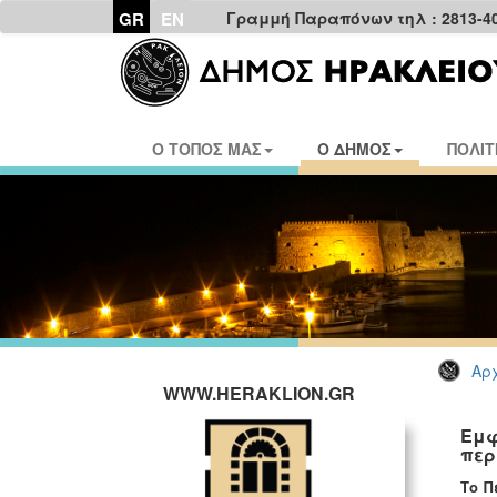
GR
EN
Γραμμή Παραπόνων τηλ : 2813-4
Ο ΤΟΠΟΣ ΜΑΣ
Ο ΔΗΜΟΣ
ΠΟΛΙΤ
Αρχ
WWW.HERAKLION.GR
Εμφ
περ
Το Π