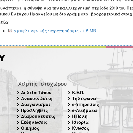
υνάπτεται, η σύνοψη για την καλλιεργητική περίοδο 2019 του Π
τικού Ελέγχου Ηρακλείου με διαγράμματα, βροχομετρικά στοιχε
εία
αμπέλι γενικές παρατηρήσεις - 1.5 MB
Χάρτης Ιστοχώρου
Δελτία Τύπου
Κ.Ε.Π.
Ανακοινώσεις
Τηλέφωνα
Διαγωνισμοί
e-Υπηρεσίες
Προσλήψεις
e-Αιτήματα
Διαβουλεύσεις
Η Πόλη
Εκδηλώσεις
Ιστορία
Ο Δήμος
Κνωσός