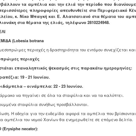
βάλλουν τα αμπέλια και την ελιά την περίοδο που διανύουμε,
περισσότερες πληροφορίες απευθυνθείτε στο Περιφερειακό Κέν
λείου, κ. Νίκο Μπαγκή και Ε. Αλατσατιανό στα θέματα του αμπ
ιονάκη στα θέματα της ελιάς
, τηλέφωνο 2810224948.
ΕΛΙ
ΜΙΔΑ (Lobesia botrana
 μεσοπρώιμες περιοχές η δραστηριότητα του εντόμου συνεχίζεται κα
πρώιμες περιοχές
στάται επαναληπτικός ψεκασμός στις παρακάτω ημερομηνίες:
ραπέζια: 19 - 21 Ιουνίου.
ιδάμπελα – οινάμπελα: 22 - 23 Ιουνίου.
άρμακο να πηγαίνει σε όλα τα σταφύλια και να τα καλύπτει.
ρυμμένα σταφύλια συνήθως προσβάλλονται.
ίωση. Η οδηγία για την ευδεμίδα αφορά τα αμπέλια που βρίσκονται
τα αμπέλια του νομού Χανίων θα ενημερωθείτε σε επόμενο δελτίο.
 (Erysiphe necator):