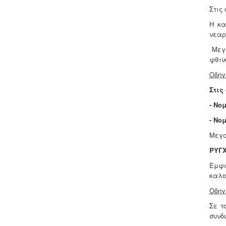
Στις
Η κα
νεαρ
Μεγ
φθιν
Οδηγ
Στις
- Νο
- Νο
Μεγα
ΡΥΓΧ
Εμφα
καλο
Οδηγ
Σε τ
συνδ