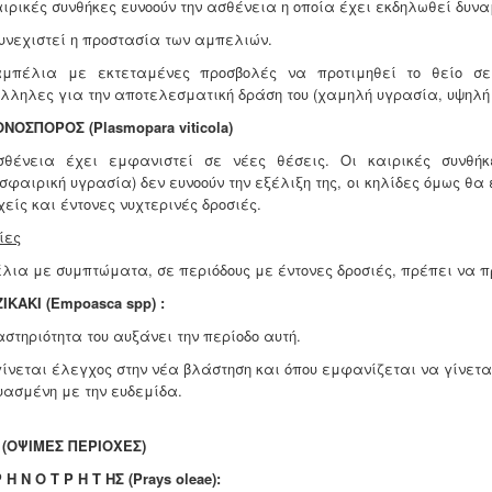
αιρικές συνθήκες ευνοούν την ασθένεια η οποία έχει εκδηλωθεί δυνα
υνεχιστεί η προστασία των αμπελιών.
μπέλια με εκτεταμένες προσβολές να προτιμηθεί το θείο σε 
λληλες για την αποτελεσματική δράση του (χαμηλή υγρασία, υψηλή
ΟΝΟΣΠΟΡΟΣ
(Plasmopara viticola)
θένεια έχει εμφανιστεί σε νέες θέσεις. Οι καιρικές συνθήκ
σφαιρική υγρασία) δεν ευνοούν την εξέλιξη της, οι κηλίδες όμως θ
χείς και έντονες νυχτερινές δροσιές.
ίες
λια με συμπτώματα, σε περιόδους με έντονες δροσιές, πρέπει να π
ZIKAKI (Empoasca spp) :
αστηριότητα του αυξάνει την περίοδο αυτή.
ίνεται έλεγχος στην νέα βλάστηση και όπου εμφανίζεται να γίνετ
υασμένη με την ευδεμίδα.
 (ΟΨΙΜΕΣ ΠΕΡΙΟΧΕΣ)
 Η Ν Ο Τ Ρ Η Τ ΗΣ (Prays oleae):