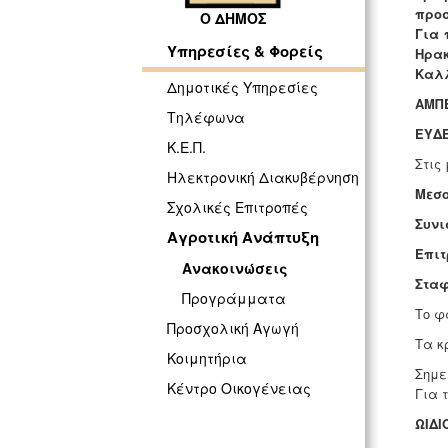
προσ
Ο ΔΗΜΟΣ
Για 
Υπηρεσίες & Φορείς
Ηρακ
Καλλ
Δημοτικές Υπηρεσίες
ΑΜΠ
Τηλέφωνα
ΕΥΔΕ
Κ.Ε.Π.
Στις
Ηλεκτρονική Διακυβέρνηση
Μεσο
Σχολικές Επιτροπές
Συνι
Αγροτική Ανάπτυξη
Επιτ
Ανακοινώσεις
Σταφ
Προγράμματα
Το φ
Προσχολική Αγωγή
Τα κ
Κοιμητήρια
Σημε
Κέντρο Οικογένειας
Για 
ΩΙΔΙΟ