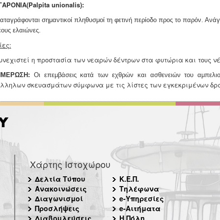
ΑΡΟΝΙΑ(Palpita unionalis):
καταγράφονται σημαντικοί πληθυσμοί τη φετινή περίοδο προς το
παρόν. Ανάγ
έους
ελαιώνες.
ίες:
υνεχιστεί η προστασία των νεαρών δέντρων στα φυτώρια και τους νέ
ΗΜΕΡΩΣΗ:
Οι επεμβάσεις κατά των εχθρών και ασθενειών του αμπελιο
λληλων σκευασμάτων σύμφωνα με τις λίστες των εγκεκριμένων δρα
Χάρτης Ιστοχώρου
Δελτία Τύπου
Κ.Ε.Π.
Ανακοινώσεις
Τηλέφωνα
Διαγωνισμοί
e-Υπηρεσίες
Προσλήψεις
e-Αιτήματα
Διαβουλεύσεις
Η Πόλη