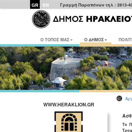
GR
EN
Γραμμή Παραπόνων τηλ : 2813-4
Ο ΤΟΠΟΣ ΜΑΣ
Ο ΔΗΜΟΣ
ΠΟΛΙΤ
Αρχ
WWW.HERAKLION.GR
Ασθ
Το Π
Τροφ