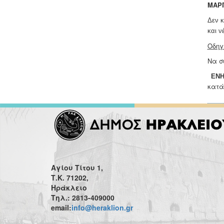
ΜΑΡΓ
Δ
ε
ν 
και ν
Οδηγ
Να σ
ΕΝ
κατά
Αγίου Τίτου 1,
Τ.Κ. 71202,
Ηράκλειο
Τηλ.: 2813-409000
email:
info@heraklion.gr