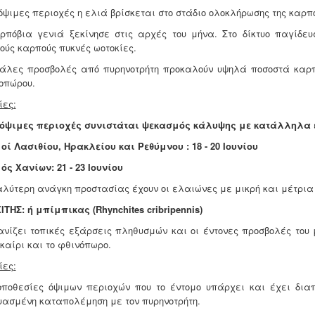
 όψιμες περιοχές η ελιά βρίσκεται στο στάδιο ολοκλήρωσης της
καρπό
ρπόβια γενιά ξεκίνησε στις αρχές του μήνα. Στο δίκτυο παγίδε
ούς καρπούς πυκνές ωοτοκίες.
άλες προσβολές από πυρηνοτρήτη προκαλούν υψηλά ποσοστά καρπό
οπώρου.
ίες:
 όψιμες περιοχές συνιστάται ψεκασμός κάλυψης με κατάλληλα 
μοί Λασιθίου, Ηρακλείου και Ρεθύμνου : 18 - 20 Ιουνίου
μός Χανίων: 21 - 23 Ιουνίου
λύτερη ανάγκη προστασίας έχουν οι ελαιώνες με μικρή και μέτρια
ΙΤΗΣ: ή μπίμπικας (Rhynchites cribripennis)
νίζει τοπικές εξάρσεις πληθυσμών και οι έντονες προσβολές το
καίρι και το φθινόπωρο.
ίες:
οποθεσίες όψιμων περιοχών που το έντομο υπάρχει και έχει διαπ
υασμένη καταπολέμηση με τον πυρηνοτρήτη.