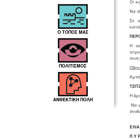
Οι κ
Να σ
Σε α
κατά
Ο ΤΟΠΟΣ ΜΑΣ
ΠΕΡ
Η ασ
ατμο
συνε
ΠΟΛΙΤΙΣΜΟΣ
Οδηγ
Αμπέ
TZIT
Η δρ
ΑΝΘΕΚΤΙΚΗ ΠΟΛΗ
Να γ
συνδ
ΕΛΙΑ
Π Υ Ρ