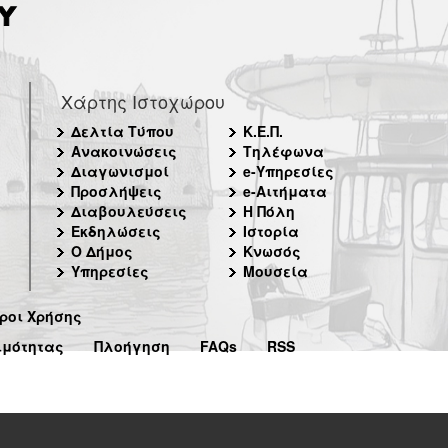
Χάρτης Ιστοχώρου
Δελτία Τύπου
Κ.Ε.Π.
Ανακοινώσεις
Τηλέφωνα
Διαγωνισμοί
e-Υπηρεσίες
Προσλήψεις
e-Αιτήματα
Διαβουλεύσεις
Η Πόλη
Εκδηλώσεις
Ιστορία
Ο Δήμος
Κνωσός
Υπηρεσίες
Μουσεία
ροι Χρήσης
ιμότητας
Πλοήγηση
FAQs
RSS