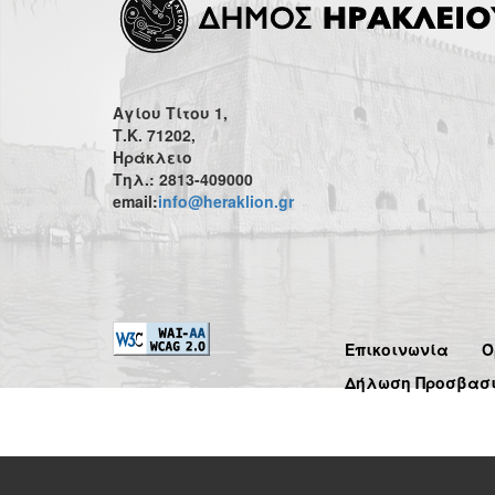
Αγίου Τίτου 1,
Τ.Κ. 71202,
Ηράκλειο
Τηλ.: 2813-409000
email:
info@heraklion.gr
Επικοινωνία
Ό
Δήλωση Προσβασ