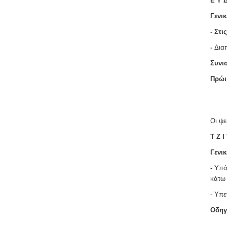
Ε Υ Δ
Γενικ
- Στι
-
Δια
Συνισ
Πρώι
Οι ψε
T Z I
Γενικ
- Υπά
κάτω 
- Υπε
Οδηγί