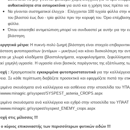
ανθεκτικότητα στα εντομοκτόνα
για αυτό και η χρήση τους πρέπει να
Να γίνονται συστηματικοί έλεγχοι : Ελέγχονται 100 τυχαία φύλλα στην
του βλαστού έως δυο - τρία φύλλα πριν την κορυφή του. Όριο επέμβαση
φύλλα.
Όπου απαιτηθεί αντιμετώπιση μπορεί να συνδυαστεί με αυτήν για την ευ
βλάστηση.
ιεργητικά μέτρα:
Η πυκνή–πολύ ζωηρή βλάστηση είναι στοιχείο επιβαρυντικό
άσταση φυτοπαρασίτων (εντόμων – μυκήτων) και κάνει δυσκολότερη την αντ
εται με χλωρά κλαδέματα (βλαστολογήματα, κορυφολογήματα, ξεφυλλίσματα)
ρεί χαμηλή υγρασία. Η υγρασία είναι βασικός παράγοντας της εξάπλωσης τ
οχή :
Χρησιμοποιείτε
εγκεκριμένα φυτοπροστατευτικά
για την καλλιέργεια
εια. Σε κάθε περίπτωση διαβάζετε προσεκτικά και εφαρμόζετε πιστά την ετικ
ριμένα σκευάσματα ανά καλλιέργεια και ασθένεια στην ιστοσελίδα του ΥΠ
//wwww.minagric.gr/syspest/SYSPEST_astenia_CROPS.aspx
ριμένα σκευάσματα ανά καλλιέργεια και εχθρό στην ιστοσελίδα του ΥΠΑΑΤ
//wwww.minagric.gr/syspest/syspest_ENEMY_crops.aspx
χή στις μέλισσες !!!
 ο κύριος επικονιαστής των περισσότερων φυτικών ειδών !!!