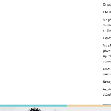
Οι μέ
ΕΝΗ
Με β
ανώτα
επιβά
Εφισ
Με εξ
μόνο
την τ
νωπά 
Ουσι
φυτο
Νέος
Ακολο
εξάπλ