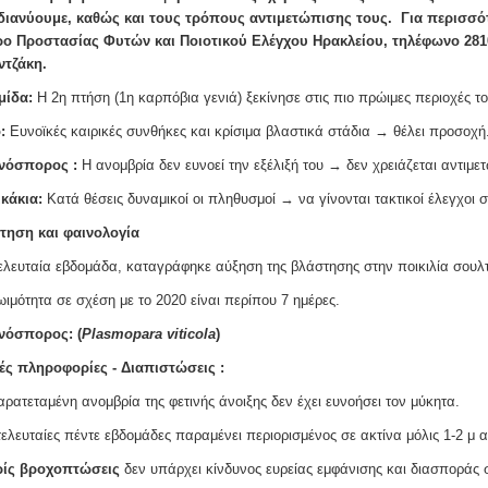
διανύουμε, καθώς και τους τρόπους αντιμετώπισης τους. Για περισσό
ρο Προστασίας Φυτών και Ποιοτικού Ελέγχου Ηρακλείου, τηλέφωνο 281
ντζάκη.
μίδα:
Η 2η πτήση (1η καρπόβια γενιά) ξεκίνησε στις πιο πρώιμες περιοχές το
ο:
Ευνοϊκές καιρικές συνθήκες και κρίσιμα βλαστικά στάδια → θέλει προσοχή
νόσπορος :
Η ανομβρία δεν ευνοεί την εξέλιξή του → δεν χρειάζεται αντιμε
ικάκια:
Κατά θέσεις δυναμικοί οι πληθυσμοί → να γίνονται τακτικοί έλεγχοι 
τηση και φαινολογία
ελευταία εβδομάδα, καταγράφηκε αύξηση της βλάστησης στην ποικιλία σουλτ
ιμότητα σε σχέση με το 2020 είναι περίπου 7 ημέρες.
νόσπορος: (
Plasmopara viticola
)
ές πληροφορίες - Διαπιστώσεις :
αρατεταμένη ανομβρία της φετινής άνοιξης δεν έχει ευνοήσει τον μύκητα.
 τελευταίες πέντε εβδομάδες παραμένει περιορισμένος σε ακτίνα μόλις 1-2 μ α
ρίς βροχοπτώσεις
δεν υπάρχει κίνδυνος ευρείας εμφάνισης και διασποράς σ