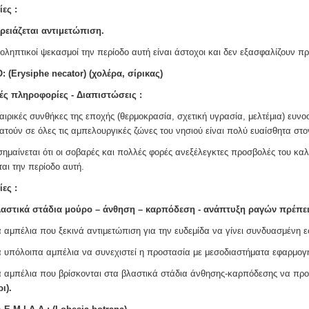
ες :
ρειάζεται αντιμετώπιση.
οληπτικοί ψεκασμοί την περίοδο αυτή είναι άστοχοι και δεν εξασφαλίζουν π
: (Erysiphe necator) (χολέρα, σίρικας)
ές πληροφορίες - Διαπιστώσεις :
καιρικές συνθήκες της εποχής (θερμοκρασία, σχετική υγρασία, μελτέμια) ευν
ατούν σε όλες τις αμπελουργικές ζώνες του νησιού είναι πολύ ευαίσθητα στο
σημαίνεται ότι οι σοβαρές και πολλές φορές ανεξέλεγκτες προσβολές του καλ
ται την περίοδο αυτή.
ες :
λαστικά στάδια μούρο – άνθηση – καρπόδεση - ανάπτυξη ραγών πρέπει
α αμπέλια που ξεκινά αντιμετώπιση για την ευδεμίδα να γίνει συνδυασμένη 
α υπόλοιπα αμπέλια να συνεχιστεί η προστασία με μεσοδιαστήματα εφαρμο
α αμπέλια που βρίσκονται στα βλαστικά στάδια άνθησης-καρπόδεσης
να προ
ι).