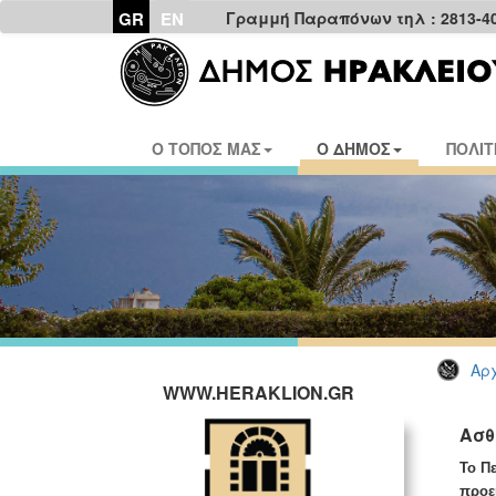
GR
EN
Γραμμή Παραπόνων τηλ : 2813-4
Ο ΤΟΠΟΣ ΜΑΣ
Ο ΔΗΜΟΣ
ΠΟΛΙΤ
Αρχ
WWW.HERAKLION.GR
Ασθ
Το Π
προε