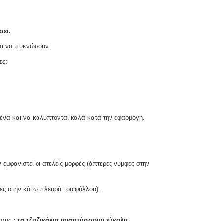
σει.
ται να πυκνώσουν.
ες:
μένα και να καλύπτονται καλά κατά την εφαρμογή.
εμφανιστεί οι ατελείς μορφές (άπτερες νύμφες στην
μφες στην κάτω πλευρά του φύλλου).
βασης
: τα τζιτζικάκια αναπτύσσουν εύκολα