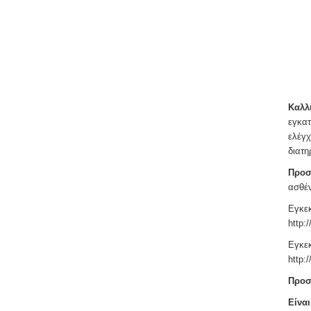
Καλλ
εγκατ
ελέγχ
διατη
Προσ
ασθέν
Εγκεκ
http:
Εγκεκ
http:
Προσο
Είναι