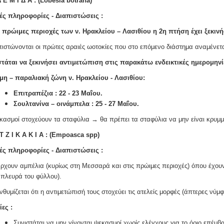
 Ε Μ Ι Δ Α : (Lobesia botrana)
ές πληροφορίες - Διαπιστώσεις :
ς πρώιμες περιοχές των ν. Ηρακλείου – Λασιθίου η 2η πτήση έχει ξεκινή
πιστώνονται οι πρώτες αραιές ωοτοκίες που στο επόμενο διάστημα αναμένε
τάται να ξεκινήσει αντιμετώπιση στις παρακάτω ενδεικτικές ημερομηνί
μη – παραλιακή ζώνη ν. Ηρακλείου - Λασιθίου:
Επιτραπέζια : 22 - 23 Μαΐου.
Σουλτανίνα – οινάμπελα : 25 - 27 Μαΐου.
κασμοί στοχεύουν τα σταφύλια → θα πρέπει τα σταφύλια να μην είναι κρυμ
 T Z I K A K I Α
: (Empoasca spp)
ές πληροφορίες - Διαπιστώσεις :
ρχουν αμπέλια (κυρίως στη Μεσσαρά και στις πρώιμες περιοχές) όπου έχουν 
πλευρά του φύλλου).
νθυμίζεται ότι η αντιμετώπισή τους στοχεύει τις ατελείς μορφές (άπτερες νύ
ες :
Συνιστάται να μην γίνονται ψεκασμοί χωρίς ελέγχους για το όριο επέμ