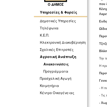
Ο ΔΗΜΟΣ
που 
Κέντ
Υπηρεσίες & Φορείς
Λαρε
Δημοτικές Υπηρεσίες
Ευδε
Τηλέφωνα
Ωίδι
Κ.Ε.Π.
Περο
Ηλεκτρονική Διακυβέρνηση
Τζιτζ
Σχολικές Επιτροπές
Βλάσ
Αγροτική Ανάπτυξη
Την τ
Ανακοινώσεις
Η πρω
Προγράμματα
Περο
Προσχολική Αγωγή
Γενικ
Κοιμητήρια
- Η π
Κέντρο Οικογένειας
- Τις
- Χω