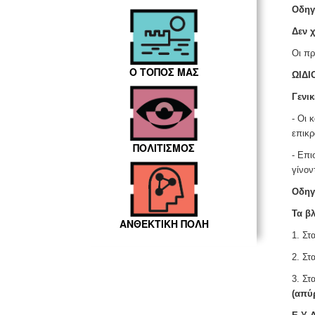
Οδηγί
Δεν χ
Οι πρ
Ο ΤΟΠΟΣ ΜΑΣ
ΩΙΔΙΟ
Γενικ
- Οι 
επικρ
ΠΟΛΙΤΙΣΜΟΣ
- Επι
γίνον
Οδηγί
Τα β
ΑΝΘΕΚΤΙΚΗ ΠΟΛΗ
1. Στ
2. Στ
3. Στ
(απύρ