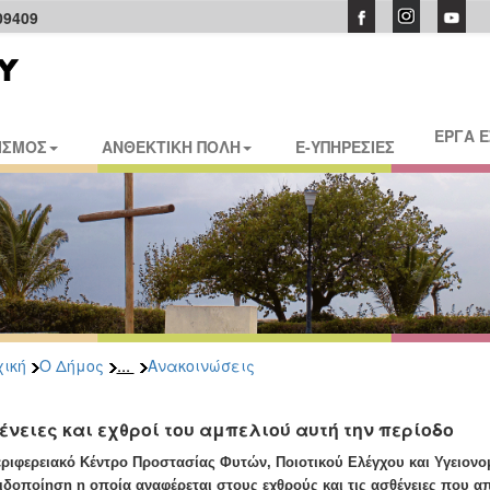
09409
ΕΡΓΑ 
ΙΣΜΟΣ
ΑΝΘΕΚΤΙΚΗ ΠΟΛΗ
E-ΥΠΗΡΕΣΙΕΣ
...
ική
Ο Δήμος
Ανακοινώσεις
ένειες και εχθροί του αμπελιού αυτή την περίοδο
εριφερειακό Κέντρο Προστασίας Φυτών, Ποιοτικού Ελέγχου και Υγειονο
ιδοποίηση η οποία αναφέρεται στους εχθρούς και τις ασθένειες που α