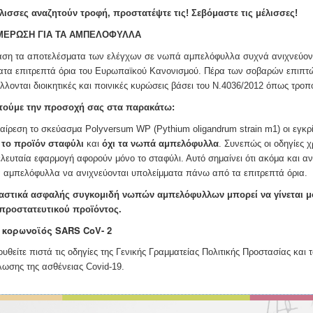
λισσες αναζητούν τροφή, προστατέψτε τις! Σεβόμαστε τις μέλισσες!
ΜΕΡΩΣΗ ΓΙΑ ΤΑ ΑΜΠΕΛΟΦΥΛΛΑ
άση τα αποτελέσματα των ελέγχων σε νωπά αμπελόφυλλα συχνά ανιχνεύον
τα επιτρεπτά όρια του Ευρωπαϊκού Κανονισμού. Πέρα των σοβαρών επιπτώ
λλονται διοικητικές και ποινικές κυρώσεις βάσει του Ν.4036/2012 όπως τροπο
τούμε την προσοχή σας στα παρακάτω:
αίρεση το σκεύασμα Polyversum WP (Pythium oligandrum strain m1) οι εγκ
 το προϊόν σταφύλι
και
όχι τα νωπά αμπελόφυλλα
. Συνεπώς οι οδηγίες 
ελευταία εφαρμογή αφορούν μόνο το σταφύλι. Αυτό σημαίνει ότι ακόμα και αν τ
αμπελόφυλλα να ανιχνεύονται υπολείμματα πάνω από τα επιτρεπτά όρια.
αστικά ασφαλής συγκομιδή νωπών αμπελόφυλλων μπορεί να γίνεται μόν
προστατευτικού προϊόντος.
 κορωνοϊός SARS CoV- 2
υθείτε πιστά τις οδηγίες της Γενικής Γραμματείας Πολιτικής Προστασίας και 
ωσης της ασθένειας Covid-19.