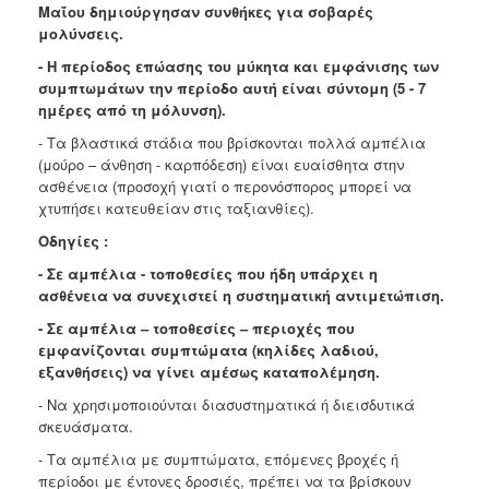
Μαΐου δημιούργησαν συνθήκες για σοβαρές
Ανακοινώσεις
μολύνσεις.
Προγράμματα
- Η περίοδος επώασης του μύκητα και εμφάνισης των
Προσχολική
συμπτωμάτων την περίοδο αυτή είναι σύντομη (5 - 7
Αγωγή
ημέρες από τη μόλυνση).
Κοιμητήρια
- Τα βλαστικά στάδια που βρίσκονται πολλά αμπέλια
(μούρο – άνθηση - καρπόδεση) είναι ευαίσθητα στην
Κέντρο
ασθένεια (προσοχή γιατί ο περονόσπορος μπορεί να
Οικογένειας
χτυπήσει κατευθείαν στις ταξιανθίες).
Οδηγίες :
- Σε αμπέλια - τοποθεσίες που ήδη υπάρχει η
ασθένεια να συνεχιστεί η συστηματική αντιμετώπιση.
Ο
ΤΟΠΟΣ
- Σε αμπέλια – τοποθεσίες – περιοχές που
ΜΑΣ
εμφανίζονται συμπτώματα (κηλίδες λαδιού,
εξανθήσεις) να γίνει αμέσως καταπολέμηση.
ΠΟΛΙΤΙΣΜΟΣ
- Να χρησιμοποιούνται διασυστηματικά ή διεισδυτικά
σκευάσματα.
ΑΝΘΕΚΤΙΚΗ
ΠΟΛΗ
- Τα αμπέλια με συμπτώματα, επόμενες βροχές ή
περίοδοι με έντονες δροσιές, πρέπει να τα βρίσκουν