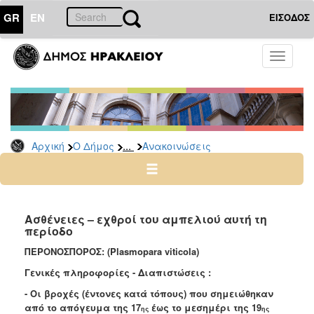
GR
EN
ΕΙΣΟΔΟΣ
Ο
Toggle
ΔΗΜΟΣ
navigati
Υπηρεσίες
&
Φορείς
Δημοτικές
...
Αρχική
Ο Δήμος
Ανακοινώσεις
Υπηρεσίες
Τηλέφωνα
Κ.Ε.Π.
Ηλεκτρονική
Ασθένειες – εχθροί του αμπελιού αυτή τη
περίoδο
Διακυβέρνηση
ΠΕΡΟΝΟΣΠΟΡΟΣ: (Plasmopara viticola)
Σχολικές
Επιτροπές
Γενικές πληροφορίες - Διαπιστώσεις :
Αγροτική
- Οι βροχές (έντονες κατά τόπους) που σημειώθηκαν
Ανάπτυξη
από το απόγευμα της 17
έως το μεσημέρι της 19
ης
ης