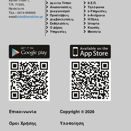
Αγίου Τίτου 1,
Δελτία Τύπου
Κ.Ε.Π.
Τ.Κ. 71202,
Ανακοινώσεις
Τηλέφωνα
Ηράκλειο
Διαγωνισμοί
e-Υπηρεσίες
Τηλ.: 2813-409000
Προσλήψεις
e-Αιτήματα
email:
info@heraklion.gr
Διαβουλεύσεις
Η Πόλη
Εκδηλώσεις
Ιστορία
Ο Δήμος
Κνωσός
Υπηρεσίες
Μουσεία
Επικοινωνία
Copyright © 2026
Όροι Χρήσης
Υλοποίηση