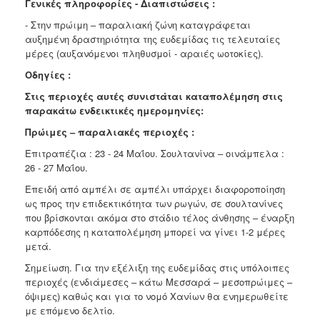
Γενικές πληροφορίες - Διαπιστώσεις :
- Στην πρώιμη – παραλιακή ζώνη καταγράφεται
αυξημένη δραστηριότητα της ευδεμίδας τις τελευταίες
μέρες (αυξανόμενοι πληθυσμοί - αραιές ωοτοκίες).
Οδηγίες :
Στις περιοχές αυτές συνιστάται καταπολέμηση στις
παρακάτω ενδεικτικές ημερομηνίες:
Πρώιμες – παραλιακές περιοχές :
Επιτραπέζια : 23 - 24 Μαΐου. Σουλτανίνα – οινάμπελα :
26 - 27 Μαΐου.
Επειδή από αμπέλι σε αμπέλι υπάρχει διαφοροποίηση
ως προς την επιδεκτικότητα των ρωγών, σε σουλτανίνες
που βρίσκονται ακόμα στο στάδιο τέλος άνθησης – έναρξη
καρπόδεσης η καταπολέμηση μπορεί να γίνει 1-2 μέρες
μετά.
Σημείωση. Για την εξέλιξη της ευδεμίδας στις υπόλοιπες
περιοχές (ενδιάμεσες – κάτω Μεσσαρά – μεσοπρώιμες –
όψιμες) καθώς και για το νομό Χανίων θα ενημερωθείτε
με επόμενο δελτίο.