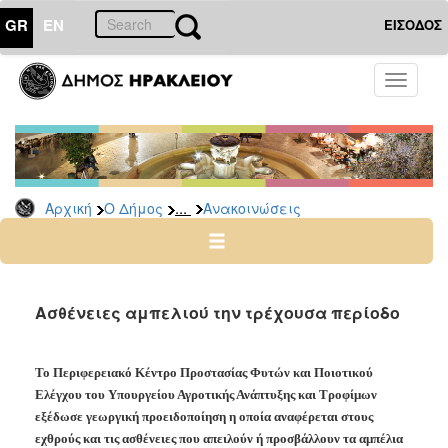
GR
EN
ΕΙΣΟΔΟΣ
Ο
Toggle
ΔΗΜΟΣ
navigati
Υπηρεσίες
&
Φορείς
Δημοτικές
...
Αρχική
Ο Δήμος
Ανακοινώσεις
Υπηρεσίες
Τηλέφωνα
Κ.Ε.Π.
Ηλεκτρονική
Ασθένειες αμπελιού την τρέχουσα περίοδο
Διακυβέρνηση
Σχολικές
Το Περιφερειακό Κέντρο Προστασίας Φυτών και Ποιοτικού
Επιτροπές
Ελέγχου του Υπουργείου Αγροτικής Ανάπτυξης και Τροφίμων
Αγροτική
εξέδωσε γεωργική προειδοποίηση η οποία αναφέρεται στους
Ανάπτυξη
εχθρούς και τις ασθένειες που απειλούν ή προσβάλλουν τα αμπέλια