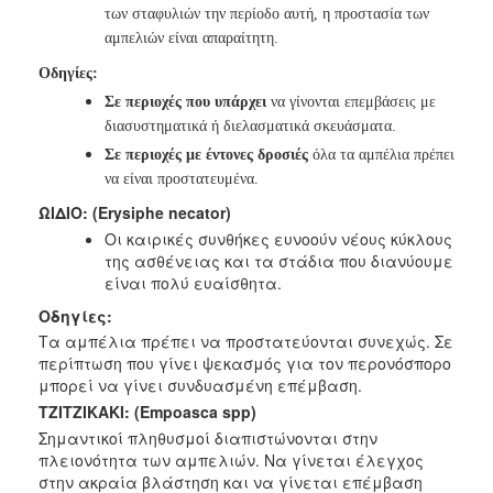
των σταφυλιών την
περίοδο αυτή, η προστασία των
αμπελιών είναι απαραίτητη.
Οδηγίες:
Σε περιοχές που υπάρχει
να γίνονται επεμβάσεις με
διασυστηματικά ή
διελασματικά σκευάσματα.
Σε περιοχές με έντονες δροσιές
όλα τα αμπέλια πρέπει
να είναι
προστατευμένα.
ΩΙΔΙΟ:
(Erysiphe necator)
Οι καιρικές συνθήκες ευνοούν νέους κύκλους
της ασθένειας και τα στάδια που
διανύουμε
είναι πολύ ευαίσθητα.
Οδηγίες:
Τα αμπέλια πρέπει να προστατεύονται συνεχώς. Σε
περίπτωση που γίνει
ψεκασμός για τον περονόσπορο
μπορεί να γίνει συνδυασμένη επέμβαση.
TZITZIKAKI:
(Empoasca spp)
Σημαντικοί πληθυσμοί διαπιστώνονται στην
πλειονότητα των αμπελιών.
Να γίνεται έλεγχος
στην ακραία βλάστηση και να γίνεται επέμβαση