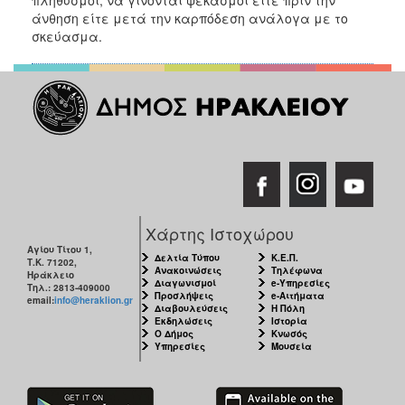
άνθηση είτε μετά την καρπόδεση ανάλογα με το
σκεύασμα.
Χάρτης Ιστοχώρου
Αγίου Τίτου 1,
Δελτία Τύπου
Κ.Ε.Π.
Τ.Κ. 71202,
Ανακοινώσεις
Τηλέφωνα
Ηράκλειο
Διαγωνισμοί
e-Υπηρεσίες
Τηλ.: 2813-409000
Προσλήψεις
e-Αιτήματα
email:
info@heraklion.gr
Διαβουλεύσεις
Η Πόλη
Εκδηλώσεις
Ιστορία
Ο Δήμος
Κνωσός
Υπηρεσίες
Μουσεία