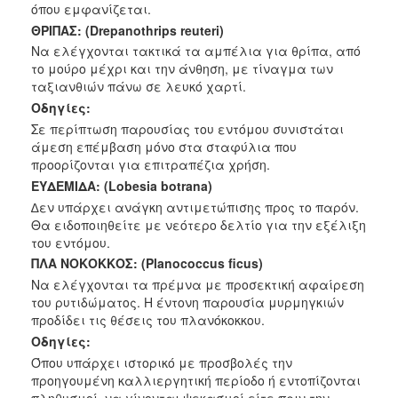
όπου
εμφανίζεται.
ΘΡΙΠΑΣ:
(Drepanothrips reuteri)
Να ελέγχονται τακτικά τα αμπέλια για θρίπα, από
το μούρο μέχρι και την
άνθηση, με τίναγμα των
ταξιανθιών πάνω σε λευκό χαρτί.
Οδηγίες:
Σε περίπτωση παρουσίας του εντόμου συνιστάται
άμεση επέμβαση μόνο στα σταφύλια που
προορίζονται για επιτραπέζια χρήση.
ΕΥΔΕΜΙΔΑ:
(Lobesia botrana)
∆εν υπάρχει ανάγκη αντιμετώπισης προς το παρόν.
Θα ειδοποιηθείτε με νεότερο δελτίο για την εξέλιξη
του εντόμου.
ΠΛΑ ΝΟΚΟΚΚΟΣ: (Planococcus ficus)
Να ελέγχονται τα πρέμνα με προσεκτική αφαίρεση
του ρυτιδώματος. Η έντονη παρουσία μυρμηγκιών
προδίδει τις θέσεις του πλανόκοκκου.
Οδηγίες:
Όπου υπάρχει ιστορικό με προσβολές την
προηγουμένη καλλιεργητική
περίοδο ή εντοπίζονται
πληθυσμοί, να γίνονται ψεκασμοί είτε πριν την