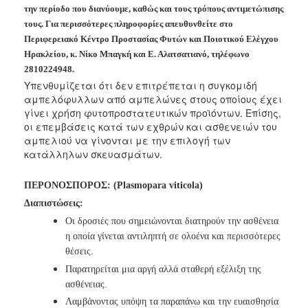
Ανακοινώσεις
την περίοδο που διανύουμε, καθώς και τους τρόπους αντιμετώπισης
τους. Για περισσότερες πληροφορίες απευθυνθείτε στο
Προγράμματα
Περιφερειακό Κέντρο Προστασίας Φυτών και Ποιοτικού Ελέγχου
Προσχολική
Ηρακλείου, κ. Νίκο Μπαγκή και Ε. Αλατσατιανό, τηλέφωνο
Αγωγή
2810224948.
Κοιμητήρια
Υπενθυμίζεται ότι δεν επιτρέπεται η συγκομιδή
αμπελόφυλλων από αμπελώνες στους
οποίους έχει
Κέντρο
γίνει χρήση φυτοπροστατευτικών προϊόντων. Επίσης,
Οικογένειας
οι επεμβάσεις κατά των εχθρών και ασθενειών του
αμπελιού να γίνονται με την επιλογή των
κατάλληλων σκευασμάτων.
Ο
ΠΕΡΟΝΟΣΠΟΡΟΣ:
(Plasmopara viticola)
ΤΟΠΟΣ
Διαπιστώσεις:
ΜΑΣ
Οι δροσιές που σημειώνονται διατηρούν την ασθένεια
η οποία γίνεται
αντιληπτή σε ολοένα και περισσότερες
ΠΟΛΙΤΙΣΜΟΣ
θέσεις.
ΑΝΘΕΚΤΙΚΗ
Παρατηρείται μια αργή αλλά σταθερή εξέλιξη της
ΠΟΛΗ
ασθένειας.
Λαμβάνοντας υπόψη τα παραπάνω και την ευαισθησία