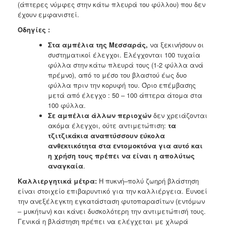
(άπτερες νύμφες στην κάτω πλευρά του φύλλου) που δεν
έχουν εμφανιστεί.
Οδηγίες :
Στα αμπέλια της Μεσσαράς,
να ξεκινήσουν οι
συστηματικοί έλεγχοι. Ελέγχονται 100 τυχαία
φύλλα στην κάτω πλευρά τους (1-2 φύλλα ανά
πρέμνο), από το μέσο του βλαστού έως δυο
φύλλα πριν την κορυφή του. Όριο επέμβασης
μετά από έλεγχο : 50 – 100 άπτερα άτομα στα
100 φύλλα.
Σε αμπέλια άλλων περιοχών
δεν χρειάζονται
ακόμα έλεγχοι, ούτε αντιμετώπιση:
τα
τζιτζικάκια αναπτύσσουν εύκολα
ανθεκτικότητα στα εντομοκτόνα για αυτό και
η χρήση τους πρέπει να είναι η απολύτως
αναγκαία
.
Καλλιεργητικά μέτρα:
Η πυκνή–πολύ ζωηρή βλάστηση
είναι στοιχείο επιβαρυντικό για την καλλιέργεια. Ευνοεί
την ανεξέλεγκτη εγκατάσταση φυτοπαρασίτων (εντόμων
– μυκήτων) και κάνει δυσκολότερη την αντιμετώπισή τους.
Γενικά η βλάστηση πρέπει να ελέγχεται με χλωρά