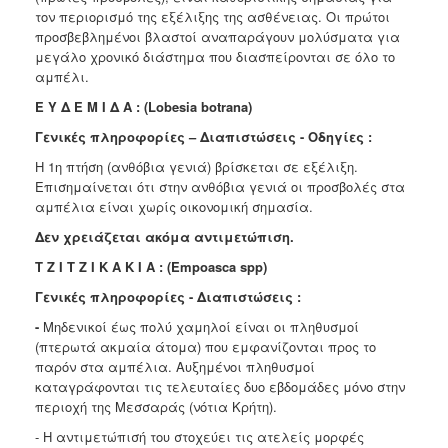
τον περιορισμό της εξέλιξης της ασθένειας. Οι πρώτοι
προσβεβλημένοι βλαστοί αναπαράγουν μολύσματα για
μεγάλο χρονικό διάστημα που διασπείρονται σε όλο το
αμπέλι.
Ε Υ Δ Ε Μ Ι Δ Α : (Lobesia botrana)
Γενικές πληροφορίες – Διαπιστώσεις - Οδηγίες :
Η 1η πτήση (ανθόβια γενιά) βρίσκεται σε εξέλιξη.
Επισημαίνεται ότι στην ανθόβια γενιά οι προσβολές στα
αμπέλια είναι χωρίς οικονομική σημασία.
Δεν χρειάζεται ακόμα αντιμετώπιση.
T Z I T Z I K A K I Α
: (Empoasca spp)
Γενικές πληροφορίες - Διαπιστώσεις :
-
Μηδενικοί έως πολύ χαμηλοί είναι οι πληθυσμοί
(πτερωτά ακμαία άτομα) που εμφανίζονται προς το
παρόν στα αμπέλια. Αυξημένοι πληθυσμοί
καταγράφονται τις τελευταίες δυο εβδομάδες μόνο στην
περιοχή της Μεσσαράς (νότια Κρήτη).
- Η αντιμετώπισή του στοχεύει τις ατελείς μορφές