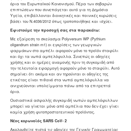
όρια του Ευρωπαϊκού Κανονισμού. Πέρα των σοβαρών
επιπτώσεων που συνεπάγεται αυτό για τη Δημόσια
Υγεία, επιβάλλονται διοικητικές και ποινικές κυρώσεις
βάσει του Ν.4036/2012 όπως τροποποιήθηκε και ισχύει.
Εφιστούμε την προσοχή σας στα παρακάτω:
Με εξαίρεση το σκεύασμα Polyversum WP (Pythium
oligandrum strain m1) οι εγκρίσεις των γεωργικών
φαρμάκων στο αμπέλι αφορούν μόνο το προϊόν σταφύλι
και όχι τα νωπά αμπελόφυλλα. Συνεπώς οι οδηγίες
χρήσης και οι ημέρες αναμονής πριν τη συγκομιδή από
την τελευταία εφαρμογή αφορούν μόνο το σταφύλι. Αυτό
σημαίνει ότι ακόμα και αν τηρούνται οι οδηγίες της
ετικέτας είναι πιθανό στα νωπά αμπελόφυλλα να
ανιχνεύονται υπολείμματα πάνω από τα επιτρεπτά
όρια.
Ουσιαστικά ασφαλής συγκομιδή νωπών αμπελόφυλλων
μπορεί να γίνεται μόνο από αμπέλια που δεν έχει γίνει
καμία χρήση φυτοπροστατευτικού προϊόντος.
Νέος κορωνοϊός SARS CoV- 2
Ακολουθείτε πιστά τις οδηγίες της Γενικής Γραμματείας