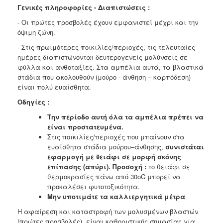
Γενικές πληροφορίες - Διαπιστώσεις :
- Οι πρώτες προσβολές έχουν εμφανιστεί μέχρι και την
όψιμη ζώνη.
- Στις πρωιμότερες ποικιλίες/περιοχές, τις τελευταίες
ημέρες διαπιστώνονται δευτερογενείς μολύνσεις σε
φύλλα και ανθοταξίες. Στα αμπέλια αυτά, τα βλαστικά
στάδια που ακολουθούν (μούρο - άνθηση – καρπόδεση)
είναι πολύ ευαίσθητα.
Οδηγίες :
Την περίοδο αυτή όλα τα αμπέλια πρέπει να
είναι προστατευμένα.
Στις ποικιλίες/περιοχές που μπαίνουν στα
ευαίσθητα στάδια μούρου–άνθησης,
συνιστάται
εφαρμογή με θειάφι σε μορφή σκόνης
επίπασης (απύρι). Προσοχή :
το θειάφι σε
θερμοκρασίες πάνω από 30οC μπορεί να
προκαλέσει φυτοτοξικότητα.
Μην υποτιμάτε τα καλλιεργητικά μέτρα
Η αφαίρεση και καταστροφή των μολυσμένων βλαστών
(πρώτες προσβολές), είναι καθοριστικής σημασίας για