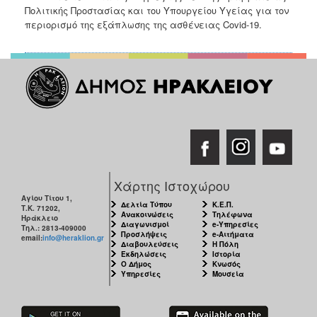
Πολιτικής Προστασίας και του Υπουργείου Υγείας για τον
περιορισμό της εξάπλωσης της ασθένειας Covid-19.
Χάρτης Ιστοχώρου
Αγίου Τίτου 1,
Δελτία Τύπου
Κ.Ε.Π.
Τ.Κ. 71202,
Ανακοινώσεις
Τηλέφωνα
Ηράκλειο
Διαγωνισμοί
e-Υπηρεσίες
Τηλ.: 2813-409000
Προσλήψεις
e-Αιτήματα
email:
info@heraklion.gr
Διαβουλεύσεις
Η Πόλη
Εκδηλώσεις
Ιστορία
Ο Δήμος
Κνωσός
Υπηρεσίες
Μουσεία