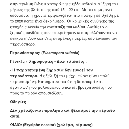
στην πρώιμη ζώνη καταγράφηκε εβδομαδιαία αύξηση του
μήκους της βλάστησης από 15 – 22 εκ. Με τα σημερινά
δεδομένα, η χρονιά εμφανίζεται πιο πρώιμη σε σχέση με
το 2020 κατά ένα δεκαήμερο. Οι καιρικές συνθήκες της
εποχής ευνοούν την ανάπτυξη του ωιδίου. Αντίθετα οι
ξερικές συνθήκες που επικράτησαν και προβλέπονται να
επικρατήσουν και στις επόμενες ημέρες, δεν ευνοούν τον
περονόσπορο.
Περονόσπορος: (
Plasmopara viticola
)
Γενικές πληροφορίες - Διαπιστώσεις :
- Η παρατεταμένη ξηρασία δεν ευνοεί τον
περονόσπορο.
Η εξέλιξή του μέχρι τώρα είναι πολύ
περιορισμένη. Επισημαίνεται ότι η διασπορά και
εξάπλωση του μολύσματος απαιτεί βροχοπτώσεις που
προς το παρόν απουσιάζουν.
Οδηγίες :
Δεν χρειάζονται προληπτικοί ψεκασμοί την περίοδο
αυτή.
ΩΙΔΙΟ: (Erysiphe necator) (χολέρα, σίρικας)