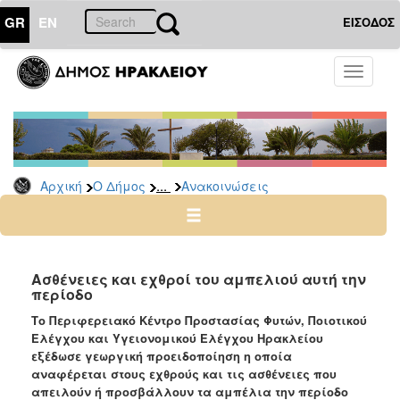
GR
EN
ΕΙΣΟΔΟΣ
Ο
Toggle
ΔΗΜΟΣ
navigati
Υπηρεσίες
&
Φορείς
Δημοτικές
...
Αρχική
Ο Δήμος
Ανακοινώσεις
Υπηρεσίες
Τηλέφωνα
Κ.Ε.Π.
Ηλεκτρονική
Ασθένειες και εχθροί του αμπελιού αυτή την
περίοδο
Διακυβέρνηση
Το Περιφερειακό Κέντρο Προστασίας Φυτών, Ποιοτικού
Σχολικές
Ελέγχου και Υγειονομικού Ελέγχου Ηρακλείου
Επιτροπές
εξέδωσε γεωργική προειδοποίηση η οποία
Αγροτική
αναφέρεται στους εχθρούς και τις ασθένειες που
Ανάπτυξη
απειλούν ή προσβάλλουν τα αμπέλια την περίοδο