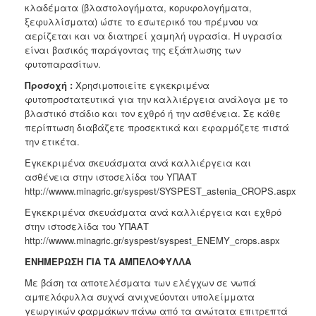
κλαδέματα (βλαστολογήματα, κορυφολογήματα,
ξεφυλλίσματα) ώστε το εσωτερικό του πρέμνου να
αερίζεται και να διατηρεί χαμηλή υγρασία. Η υγρασία
είναι βασικός παράγοντας της εξάπλωσης των
φυτοπαρασίτων.
Προσοχή :
Χρησιμοποιείτε εγκεκριμένα
φυτοπροστατευτικά για την καλλιέργεια ανάλογα με το
βλαστικό στάδιο και τον εχθρό ή την ασθένεια. Σε κάθε
περίπτωση διαβάζετε προσεκτικά και εφαρμόζετε πιστά
την ετικέτα.
Εγκεκριμένα σκευάσματα ανά καλλιέργεια και
ασθένεια στην ιστοσελίδα του ΥΠΑΑΤ
http://wwww.minagric.gr/syspest/SYSPEST_astenia_CROPS.aspx
Εγκεκριμένα σκευάσματα ανά καλλιέργεια και εχθρό
στην ιστοσελίδα του ΥΠΑΑΤ
http://wwww.minagric.gr/syspest/syspest_ENEMY_crops.aspx
ΕΝΗΜΕΡΩΣΗ ΓΙΑ ΤΑ ΑΜΠΕΛΟΦΥΛΛΑ
Με βάση τα αποτελέσματα των ελέγχων σε νωπά
αμπελόφυλλα συχνά ανιχνεύονται υπολείμματα
γεωργικών φαρμάκων πάνω από τα ανώτατα επιτρεπτά