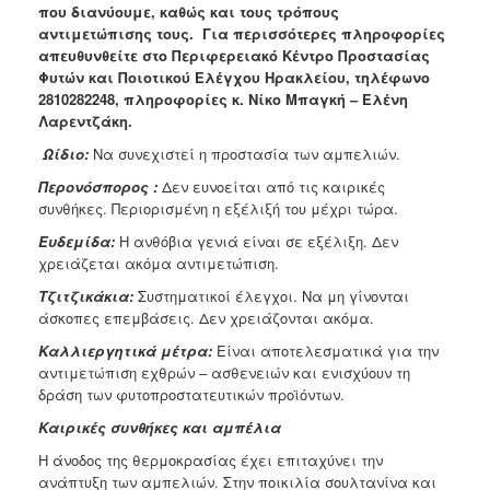
που διανύουμε, καθώς και τους τρόπους
Ανακοινώσεις
αντιμετώπισης τους. Για περισσότερες πληροφορίες
Προγράμματα
απευθυνθείτε στο Περιφερειακό Κέντρο Προστασίας
Φυτών και Ποιοτικού Ελέγχου Ηρακλείου, τηλέφωνο
Προσχολική
2810282248, πληροφορίες κ. Νίκο Μπαγκή – Ελένη
Αγωγή
Λαρεντζάκη.
Κοιμητήρια
Ωίδιο:
Να συνεχιστεί η προστασία των αμπελιών.
Κέντρο
Περονόσπορος :
Δεν ευνοείται από τις καιρικές
Οικογένειας
συνθήκες. Περιορισμένη η εξέλιξή του μέχρι τώρα.
Ευδεμίδα:
Η ανθόβια γενιά είναι σε εξέλιξη. Δεν
χρειάζεται ακόμα αντιμετώπιση.
Τζιτζικάκια:
Συστηματικοί έλεγχοι. Να μη γίνονται
Ο
ΤΟΠΟΣ
άσκοπες επεμβάσεις. Δεν χρειάζονται ακόμα.
ΜΑΣ
Καλλιεργητικά μέτρα:
Είναι αποτελεσματικά για την
αντιμετώπιση εχθρών – ασθενειών και ενισχύουν τη
ΠΟΛΙΤΙΣΜΟΣ
δράση των φυτοπροστατευτικών προϊόντων.
Καιρικές συνθήκες και αμπέλια
ΑΝΘΕΚΤΙΚΗ
ΠΟΛΗ
Η άνοδος της θερμοκρασίας έχει επιταχύνει την
ανάπτυξη των αμπελιών. Στην ποικιλία σουλτανίνα και