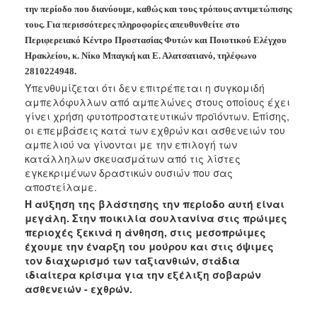
Ανακοινώσεις
την περίοδο που διανύουμε, καθώς και τους τρόπους αντιμετώπισης
τους. Για περισσότερες πληροφορίες απευθυνθείτε στο
Προγράμματα
Περιφερειακό Κέντρο Προστασίας Φυτών και Ποιοτικού Ελέγχου
Προσχολική
Ηρακλείου, κ. Νίκο Μπαγκή και Ε. Αλατσατιανό, τηλέφωνο
Αγωγή
2810224948.
Κοιμητήρια
Υπενθυμίζεται ότι δεν επιτρέπεται η συγκομιδή
αμπελόφυλλων από αμπελώνες στους
οποίους έχει
Κέντρο
γίνει χρήση φυτοπροστατευτικών προϊόντων. Επίσης,
Οικογένειας
οι επεμβάσεις κατά των εχθρών και ασθενειών του
αμπελιού να γίνονται με την επιλογή των
κατάλληλων σκευασμάτων από τις λίστες
εγκεκριμένων δραστικών ουσιών που σας
αποστείλαμε.
Ο
ΤΟΠΟΣ
Η αύξηση της βλάστησης την περίοδο αυτή είναι
ΜΑΣ
μεγάλη. Στην ποικιλία σουλτανίνα στις πρώιμες
περιοχές ξεκινά η άνθηση, στις μεσοπρώιμες
ΠΟΛΙΤΙΣΜΟΣ
έχουμε την έναρξη του μούρου και στις όψιμες
τον διαχωρισμό των ταξιανθιών, στάδια
ιδιαίτερα κρίσιμα για την εξέλιξη σοβαρών
ΑΝΘΕΚΤΙΚΗ
ΠΟΛΗ
ασθενειών - εχθρών.