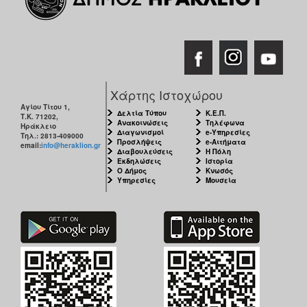
Χάρτης Ιστοχώρου
Αγίου Τίτου 1,
Δελτία Τύπου
Κ.Ε.Π.
Τ.Κ. 71202,
Ανακοινώσεις
Τηλέφωνα
Ηράκλειο
Διαγωνισμοί
e-Υπηρεσίες
Τηλ.: 2813-409000
Προσλήψεις
e-Αιτήματα
email:
info@heraklion.gr
Διαβουλεύσεις
Η Πόλη
Εκδηλώσεις
Ιστορία
Ο Δήμος
Κνωσός
Υπηρεσίες
Μουσεία