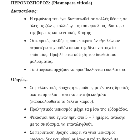
ΠΕΡΟΝΟΣΠΟΡΟΣ:
(Plasmopara viticola)
Διαπιστώσεις:
Η εμφάνιση του έχει διαπιστωθεί σε πολλές θέσεις σε
όλες τις ζώνες καλλιέργειας του αμπελιού, ιδιαίτερα
της βόρειας και κεντρικής Κρήτης.
Οι καιρικές συνθήκες που επικρατούν εξαπλώνουν
περαιτέρω την ασθένεια και της δίνουν στοιχεία
επιδημίας. Προβλέπεται αύξηση του διαθέσιμου
μολύσματος.
Τα σταφύλια αρχίζουν να προσβάλλονται ευκολότερα.
Οδηγίες:
Σε μελλοντικές βροχές ή περιόδους με έντονες δροσιές
όλα τα αμπέλια πρέπει να είναι ψεκασμένα
(παρακολουθείτε τα δελτία καιρού).
Προληπτικός ψεκασμός μέχρι τα μέσα της εβδομάδος.
Ψεκασμοί που έγιναν πριν από 5 – 7 ημέρες, ανάλογα
με το σκεύασμα, να επαναληφθούν.
Σε περίπτωση βροχής μπορεί να γίνει ψεκασμός
(εφόσον δεν έχει γίνει) αμέσως μετά τη βροχή με