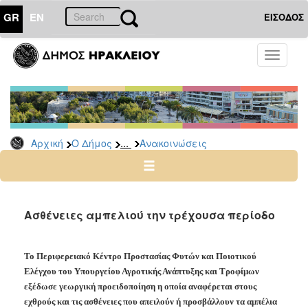
GR
EN
ΕΙΣΟΔΟΣ
Ο
Toggle
ΔΗΜΟΣ
navigati
Υπηρεσίες
&
Φορείς
Δημοτικές
...
Αρχική
Ο Δήμος
Ανακοινώσεις
Υπηρεσίες
Τηλέφωνα
Κ.Ε.Π.
Ηλεκτρονική
Ασθένειες αμπελιού την τρέχουσα περίοδο
Διακυβέρνηση
Σχολικές
Το Περιφερειακό Κέντρο Προστασίας Φυτών και Ποιοτικού
Επιτροπές
Ελέγχου του Υπουργείου Αγροτικής Ανάπτυξης και Τροφίμων
Αγροτική
εξέδωσε γεωργική προειδοποίηση η οποία αναφέρεται στους
Ανάπτυξη
εχθρούς και τις ασθένειες που απειλούν ή προσβάλλουν τα αμπέλια