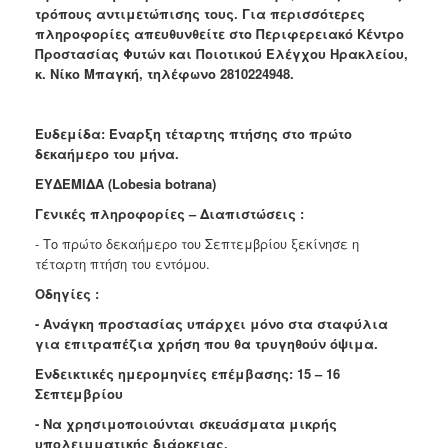
τρόπους αντιμετώπισης τους. Για περισσότερες
Ανακοινώσεις
πληροφορίες απευθυνθείτε στο Περιφερειακό Κέντρο
Προγράμματα
Προστασίας Φυτών και Ποιοτικού Ελέγχου Ηρακλείου,
κ. Νίκο Μπαγκή, τηλέφωνο 2810224948.
Προσχολική
Αγωγή
Κοιμητήρια
Ευδεμίδα: Έναρξη τέταρτης πτήσης στο πρώτο
δεκαήμερο του μήνα.
Κέντρο
Οικογένειας
ΕΥΔΕΜΙΔΑ (Lobesia botrana)
Γενικές πληροφορίες – Διαπιστώσεις :
- Το πρώτο δεκαήμερο του Σεπτεμβρίου ξεκίνησε η
τέταρτη πτήση του εντόμου.
Ο
ΤΟΠΟΣ
Οδηγίες :
ΜΑΣ
- Ανάγκη προστασίας υπάρχει μόνο στα σταφύλια
για επιτραπέζια χρήση που θα τρυγηθούν όψιμα.
ΠΟΛΙΤΙΣΜΟΣ
Ενδεικτικές ημερομηνίες επέμβασης: 15 – 16
ΑΝΘΕΚΤΙΚΗ
Σεπτεμβρίου
ΠΟΛΗ
- Να χρησιμοποιούνται σκευάσματα μικρής
υπολειμματικής διάρκειας.