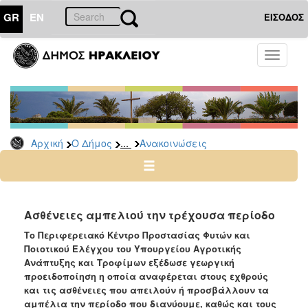
GR
EN
ΕΙΣΟΔΟΣ
Ο
Toggle
ΔΗΜΟΣ
navigati
Υπηρεσίες
&
Φορείς
Δημοτικές
...
Αρχική
Ο Δήμος
Ανακοινώσεις
Υπηρεσίες
Τηλέφωνα
Κ.Ε.Π.
Ηλεκτρονική
Ασθένειες αμπελιού την τρέχουσα περίοδο
Διακυβέρνηση
Το Περιφερειακό Κέντρο Προστασίας Φυτών και
Σχολικές
Ποιοτικού Ελέγχου του Υπουργείου Αγροτικής
Επιτροπές
Ανάπτυξης και Τροφίμων εξέδωσε γεωργική
προειδοποίηση η οποία αναφέρεται στους εχθρούς
Αγροτική
και τις ασθένειες που απειλούν ή προσβάλλουν τα
Ανάπτυξη
αμπέλια την περίοδο που διανύουμε, καθώς και τους