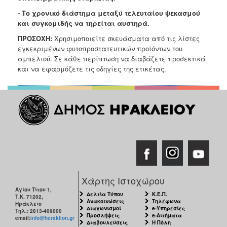
- Το χρονικό διάστημα μεταξύ τελευταίου ψεκασμού
και συγκομιδής να τηρείται αυστηρά.
ΠΡΟΣΟΧΗ:
Χ
ρησιμοποιείτε σκευάσματα από τις λίστες
εγκεκριμένων φυτοπροστατευτικών προϊόντων του
αμπελιού. Σε κάθε περίπτωση να διαβάζετε προσεκτικά
και να εφαρμόζετε τις οδηγίες της ετικέτας.
Χάρτης Ιστοχώρου
Αγίου Τίτου 1,
Δελτία Τύπου
Κ.Ε.Π.
Τ.Κ. 71202,
Ανακοινώσεις
Τηλέφωνα
Ηράκλειο
Διαγωνισμοί
e-Υπηρεσίες
Τηλ.: 2813-409000
Προσλήψεις
e-Αιτήματα
email:
info@heraklion.gr
Διαβουλεύσεις
Η Πόλη