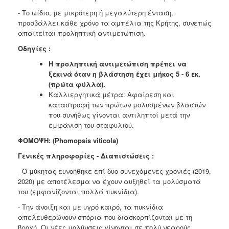
- Το ωίδιο, με μικρότερη ή μεγαλύτερη ένταση,
προσβάλλει κάθε χρόνο τα αμπέλια της Κρήτης, συνεπώς
απαιτείται προληπτική αντιμετώπιση.
Οδηγίες :
Η προληπτική αντιμετώπιση πρέπει να
ξεκινά όταν η βλάστηση έχει μήκος 5 - 6 εκ.
(πρώτα φύλλα).
Καλλιεργητικά μέτρα: Αφαίρεση και
καταστροφή των πρώτων μολυσμένων βλαστών
που συνήθως γίνονται αντιληπτοί μετά την
εμφάνιση του σταφυλιού.
ΦΟΜΟΨΗ: (Phomopsis viticola)
Γενικές πληροφορίες - Διαπιστώσεις :
- Ο μύκητας ευνοήθηκε επί δυο συνεχόμενες χρονιές (2019,
2020) με αποτέλεσμα να έχουν αυξηθεί τα μολύσματά
του (εμφανίζονται πολλά πυκνίδια).
- Την άνοιξη και με υγρό καιρό, τα πυκνίδια
απελευθερώνουν σπόρια που διασκορπίζονται με τη
βροχή. Οι νέες μολύνσεις γίνονται σε πολύ νεαρούς