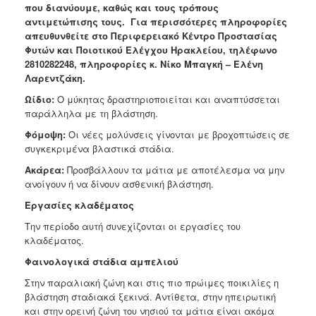
που διανύουμε, καθώς και τους τρόπους
Ανακοινώσεις
αντιμετώπισης τους. Για περισσότερες πληροφορίες
Προγράμματα
απευθυνθείτε στο Περιφερειακό Κέντρο Προστασίας
Φυτών και Ποιοτικού Ελέγχου Ηρακλείου, τηλέφωνο
Προσχολική
2810282248, πληροφορίες κ. Νίκο Μπαγκή – Ελένη
Αγωγή
Λαρεντζάκη.
Κοιμητήρια
Ωίδιο:
Ο μύκητας δραστηριοποιείται και αναπτύσσεται
Κέντρο
παράλληλα με τη βλάστηση.
Οικογένειας
Φόμοψη:
Οι νέες μολύνσεις γίνονται με βροχοπτώσεις σε
συγκεκριμένα βλαστικά στάδια.
Ακάρεα:
Προσβάλλουν τα μάτια με αποτέλεσμα να μην
ανοίγουν ή να δίνουν ασθενική βλάστηση.
Ο
ΤΟΠΟΣ
Εργασίες κλαδέματος
ΜΑΣ
Την περίοδο αυτή συνεχίζονται οι εργασίες του
κλαδέματος.
ΠΟΛΙΤΙΣΜΟΣ
Φαινολογικά στάδια αμπελιού
ΑΝΘΕΚΤΙΚΗ
Στην παραλιακή ζώνη και στις πιο πρώιμες ποικιλίες η
ΠΟΛΗ
βλάστηση σταδιακά ξεκινά. Αντίθετα, στην ηπειρωτική
και στην ορεινή ζώνη του νησιού τα μάτια είναι ακόμα