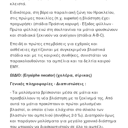
κλειστά.
Ειδικότερα, στη βόρεια παραλιακή ζώνη του Ηρακλείου,
στις πρώιμες ποικιλίες (π.χ. superior) η βλάστηση έχει
προχωρήσει (στάδια Πράσινη κορυφή - Έξοδος φύλλων -
Πρώτα φύλλα) ενώ στη σουλτανίνα τα μάτια φουσκώνουν
και σταδιακά ξεκινούν να ανοίγουν (στάδια Α-Β-C).
Επειδή οι πρώτες επεμβάσεις για εχθρούς και
ασθένειες σχετίζονται με συγκεκριμένα βλαστικά
στάδια και με τις καιρικές συνθήκες, συνιστάται να
παρακολουθούνται τα αμπέλια και τα δελτία καιρού
ΕΜΥ.
ΩΙΔΙΟ: (Erysiphe necator) (χολέρα, σίρικας)
Γενικές πληροφορίες - Διαπιστώσεις :
- Τα μολύσματα βρίσκονται μέσα σε μάτια και
προσβάλλουν τη νέα βλάστηση με το ξεκίνημά της. Από
αυτά τα μάτια προκύπτουν οι πρώτοι μολυσμένοι
βλαστοί, οι οποίοι είναι ελάχιστοι στο σύνολο των
βλαστών του αμπελιού (συνήθως 2-3 ‰). Διατηρούν όμως
και παράγουν μολύσματα για μεγάλο χρονικό διάστημα
που μπορούν να διασκορπιστούν σε όλο το αμπέλι.