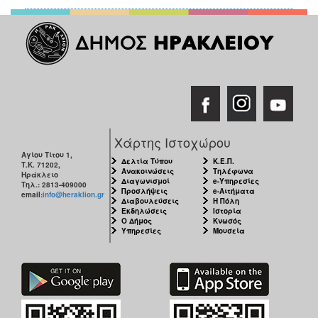
Χάρτης Ιστοχώρου
Αγίου Τίτου 1,
Δελτία Τύπου
Κ.Ε.Π.
Τ.Κ. 71202,
Ανακοινώσεις
Τηλέφωνα
Ηράκλειο
Διαγωνισμοί
e-Υπηρεσίες
Τηλ.: 2813-409000
Προσλήψεις
e-Αιτήματα
email:
info@heraklion.gr
Διαβουλεύσεις
Η Πόλη
Εκδηλώσεις
Ιστορία
Ο Δήμος
Κνωσός
Υπηρεσίες
Μουσεία