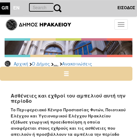
GR
EN
ΕΙΣΟΔΟΣ
Ο
Toggle
ΔΗΜΟΣ
navigati
Υπηρεσίες
&
Φορείς
Δημοτικές
...
Αρχική
Ο Δήμος
Ανακοινώσεις
Υπηρεσίες
Τηλέφωνα
Κ.Ε.Π.
Ηλεκτρονική
Ασθένειες και εχθροί του αμπελιού αυτή την
περίοδο
Διακυβέρνηση
Το Περιφερειακό Κέντρο Προστασίας Φυτών, Ποιοτικού
Σχολικές
Ελέγχου και Υγειονομικού Ελέγχου Ηρακλείου
Επιτροπές
εξέδωσε γεωργική προειδοποίηση η οποία
Αγροτική
αναφέρεται στους εχθρούς και τις ασθένειες που
Ανάπτυξη
απειλούν ή προσβάλλουν τα αμπέλια την περίοδο