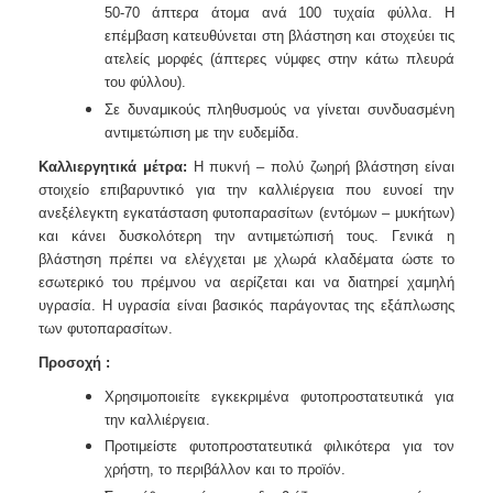
50-70 άπτερα άτομα ανά 100 τυχαία φύλλα.
Η
επέμβαση κατευθύνεται στη βλάστηση και στοχεύει τις
ατελείς μορφές
(άπτερες νύμφες στην κάτω πλευρά
του φύλλου).
Σε δυναμικούς πληθυσμούς να γίνεται συνδυασμένη
αντιμετώπιση με
την ευδεμίδα.
Καλλιεργητικά μέτρα:
Η πυκνή – πολύ ζωηρή βλάστηση είναι
στοιχείο επιβαρυντικό για την καλλιέργεια
που ευνοεί την
ανεξέλεγκτη εγκατάσταση φυτοπαρασίτων (εντόμων – μυκήτων)
και κάνει δυσκολότερη
την αντιμετώπισή τους. Γενικά η
βλάστηση πρέπει να ελέγχεται με χλωρά κλαδέματα ώστε το
εσωτερικό
του πρέμνου να αερίζεται και να διατηρεί χαμηλή
υγρασία. Η υγρασία είναι βασικός παράγοντας της
εξάπλωσης
των φυτοπαρασίτων.
Προσοχή :
Χρησιμοποιείτε εγκεκριμένα φυτοπροστατευτικά για
την καλλιέργεια.
Προτιμείστε φυτοπροστατευτικά φιλικότερα για τον
χρήστη, το περιβάλλον και το προϊόν.