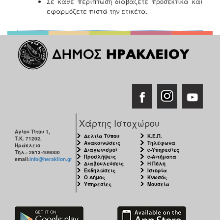
Σε κάθε περίπτωση διαβάζετε προσεκτικά και
εφαρμόζετε πιστά την ετικέτα.
Χάρτης Ιστοχώρου
Αγίου Τίτου 1,
Δελτία Τύπου
Κ.Ε.Π.
Τ.Κ. 71202,
Ανακοινώσεις
Τηλέφωνα
Ηράκλειο
Διαγωνισμοί
e-Υπηρεσίες
Τηλ.: 2813-409000
Προσλήψεις
e-Αιτήματα
email:
info@heraklion.gr
Διαβουλεύσεις
Η Πόλη
Εκδηλώσεις
Ιστορία
Ο Δήμος
Κνωσός
Υπηρεσίες
Μουσεία