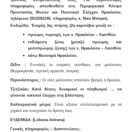
Ανακοινώσεις
πληροφορίες απευθυνθείτε στο Περιφερειακό Κέντρο
Προστασίας Φυτών και Ποιοτικού Ελέγχου Ηρακλείου,
Προγράμματα
τηλέφωνο 2810282248, πληροφορίες κ. Νίκο Μπαγκή.
Προσχολική
Ευδεμίδα:. Έναρξη 3ης πτήσης (2η καρπόβια γενιά) σε :
Αγωγή
πρώιμες περιοχές των ν. Ηρακλείου – Λασιθίου
Κοιμητήρια
ενδιάμεση ζώνη (μεταξύ πρώιμης και
Κέντρο
μεσοπρώιμης ζώνης) των ν. Ηρακλείου – Λασιθίου
Οικογένειας
κάτω Μεσσαρά Ηρακλείου.
Ωίδιο :
Ευνοϊκές οι καιρικές συνθήκες για μολύνσεις
(θερμοκρασία, σχετική υγρασία, άνεμοι).
Ο
Περονόσπορος :
Οι νέες μολύνσεις απαιτούν βροχές ή δροσιές.
ΤΟΠΟΣ
ΜΑΣ
Τζιτζικάκι:
Κατά θέσεις δυναμικοί οι πληθυσμοί → να
γίνονται τακτικοί έλεγχοι στη βλάστηση.
ΠΟΛΙΤΙΣΜΟΣ
Καλλιεργητικά μέτρα:
Είναι εξίσου αποτελεσματικά με τα
χημικά και ενισχύουν τη δράση τους.
ΑΝΘΕΚΤΙΚΗ
ΠΟΛΗ
ΕΥΔΕΜΙΔΑ:
(Lobesia botrana)
Γενικές πληροφορίες – Διαπιστώσεις: