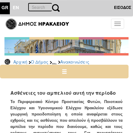
GR
EN
ΕΙΣΟΔΟΣ
Ο
Toggle
ΔΗΜΟΣ
navigati
Υπηρεσίες
&
Φορείς
Δημοτικές
...
Αρχική
Ο Δήμος
Ανακοινώσεις
Υπηρεσίες
Τηλέφωνα
Κ.Ε.Π.
Ηλεκτρονική
Ασθένειες του αμπελιού αυτή την περίοδο
Διακυβέρνηση
Το Περιφερειακό Κέντρο Προστασίας Φυτών, Ποιοτικού
Σχολικές
Ελέγχου και Υγειονομικού Ελέγχου Ηρακλείου εξέδωσε
Επιτροπές
γεωργική προειδοποίηση η οποία αναφέρεται στους
εχθρούς και τις ασθένειες που απειλούν ή προσβάλλουν τα
Αγροτική
αμπέλια την περίοδο που διανύουμε, καθώς και τους
Ανάπτυξη
τρόπους αντιμετώπισης τους. Για περισσότερες