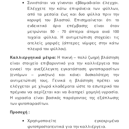
Συνιστάται να γίνονται εβδομαδιαίοι έλεγχοι.
Ελέγχετε την κάτω επιφάνεια των φύλλων,
από τα μεσαία έως και δυο φύλλα πριν την
κορυφή του βλαστού. Επισημαίνεται ότι το
ενδεικτικό όριο επέμβασης είναι όταν
μετρώνται 50 - 70 άπτερα άτομα ανά 100
τυχαία φύλλα. Η αντιμετώπιση στοχεύει τις
ατελείς μορφές (άπτερες νύμφες στην κάτω
πλευρά του φύλλου).
Καλλιεργητικά μέτρα:
Η πυκνή – πολύ ζωηρή βλάστηση
είναι στοιχείο επιβαρυντικό για την καλλιέργεια
που
ευνοεί την ανεξέλεγκτη εγκατάσταση φυτοπαρασίτων
(εντόμων – μυκήτων) και κάνει δυσκολότερη
την
αντιμετώπισή τους. Γενικά η βλάστηση πρέπει να
ελέγχεται με χλωρά κλαδέματα ώστε το εσωτερικό
του
πρέμνου να αερίζεται και να διατηρεί χαμηλή υγρασία.
Η υγρασία είναι βασικός παράγοντας της
εξάπλωσης
των φυτοπαρασίτων.
Προσοχή :
Χρησιμοποιείτε εγκεκριμένα
φυτοπροστατευτικά για την καλλιέργεια.