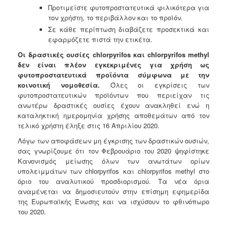
Προτιμείστε φυτοπροστατευτικά φιλικότερα για
τον χρήστη, το περιβάλλον και το προϊόν.
Σε κάθε περίπτωση διαβάζετε προσεκτικά και
εφαρμόζετε πιστά την ετικέτα.
Οι δραστικές ουσίες chlorpyrifos και chlorpyrifos methyl
δεν είναι πλέον εγκεκριμένες για χρήση ως
φυτοπροστατευτικά προϊόντα σύμφωνα με την
κοινοτική νομοθεσία.
Όλες οι εγκρίσεις των
φυτοπροστατευτικών προϊόντων που περιείχαν τις
ανωτέρω δραστικές ουσίες έχουν ανακληθεί ενώ η
καταληκτική ημερομηνία χρήσης αποθεμάτων από τον
τελικό χρήστη έληξε στις 16 Απριλίου 2020.
Λόγω των αποφάσεων μη έγκρισης των δραστικών ουσιών,
σας γνωρίζουμε ότι τον Φεβρουάριο του 2020
ψηφίστηκε
Κανονισμός μείωσης όλων των ανωτάτων ορίων
υπολειμμάτων των chlorpyrifos και
chlorpyrifos methyl στο
όριο του αναλυτικού προσδιορισμού. Τα νέα όρια
αναμένεται να δημοσιευτούν
στην επίσημη εφημερίδα
της Ευρωπαϊκής Ένωσης και να ισχύσουν το φθινόπωρο
του 2020.