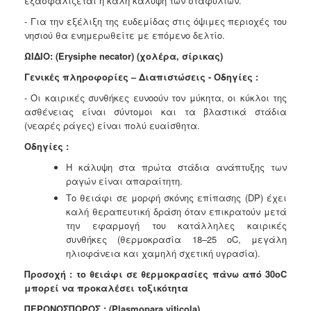
εξασφαλίζεται η καλή κάλυψη των
σταφυλιών.
- Για την εξέλιξη της ευδεμίδας στις όψιμες περιοχές του
νησιού θα
ενημερωθείτε με επόμενο δελτίο.
ΩΙΔΙΟ:
(Erysiphe necator)
(χολέρα, σίρικας)
Γενικές πληροφορίες – Διαπιστώσεις - Οδηγίες :
- Οι καιρικές συνθήκες ευνοούν τον μύκητα, οι κύκλοι της
ασθένειας είναι σύντομοι και τα βλαστικά στάδια
(νεαρές ράγες) είναι πολύ ευαίσθητα.
Οδηγίες :
Η κάλυψη στα πρώτα στάδια ανάπτυξης των
ραγών είναι απαραίτητη.
Το θειάφι σε μορφή σκόνης επίπασης (DP) έχει
καλή θεραπευτική δράση όταν επικρατούν μετά
την εφαρμογή του κατάλληλες καιρικές
συνθήκες (θερμοκρασία 18–25 οC, μεγάλη
ηλιοφάνεια και χαμηλή σχετική υγρασία).
Προσοχή : το θειάφι σε θερμοκρασίες πάνω από 30οC
μπορεί να προκαλέσει
τοξικότητα
ΠΕΡΟΝΟΣΠΟΡΟΣ : (Plasmopara viticola)