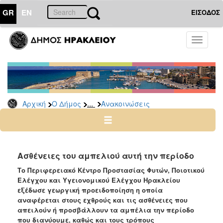
GR
EN
ΕΙΣΟΔΟΣ
Ο
Toggle
ΔΗΜΟΣ
navigati
Υπηρεσίες
&
Φορείς
Δημοτικές
...
Αρχική
Ο Δήμος
Ανακοινώσεις
Υπηρεσίες
Τηλέφωνα
Κ.Ε.Π.
Ηλεκτρονική
Ασθένειες του αμπελιού αυτή την περίοδο
Διακυβέρνηση
Το Περιφερειακό Κέντρο Προστασίας Φυτών, Ποιοτικού
Σχολικές
Ελέγχου και Υγειονομικού Ελέγχου Ηρακλείου
Επιτροπές
εξέδωσε γεωργική προειδοποίηση η οποία
αναφέρεται στους εχθρούς και τις ασθένειες που
Αγροτική
απειλούν ή προσβάλλουν τα αμπέλια την περίοδο
Ανάπτυξη
που διανύουμε, καθώς και τους τρόπους