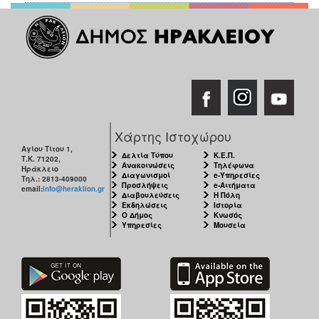
Χάρτης Ιστοχώρου
Αγίου Τίτου 1,
Δελτία Τύπου
Κ.Ε.Π.
Τ.Κ. 71202,
Ανακοινώσεις
Τηλέφωνα
Ηράκλειο
Διαγωνισμοί
e-Υπηρεσίες
Τηλ.: 2813-409000
Προσλήψεις
e-Αιτήματα
email:
info@heraklion.gr
Διαβουλεύσεις
Η Πόλη
Εκδηλώσεις
Ιστορία
Ο Δήμος
Κνωσός
Υπηρεσίες
Μουσεία