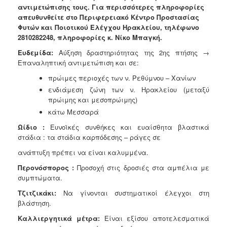
αντιμετώπισης τους. Για περισσότερες πληροφορίες
Ανακοινώσεις
απευθυνθείτε στο Περιφερειακό Κέντρο Προστασίας
Προγράμματα
Φυτών και Ποιοτικού Ελέγχου Ηρακλείου, τηλέφωνο
2810282248, πληροφορίες κ. Νίκο Μπαγκή.
Προσχολική
Αγωγή
Ευδεμίδα:
Αύξηση δραστηριότητας της 2ης πτήσης →
Επαναληπτική αντιμετώπιση και σε:
Κοιμητήρια
πρώιμες περιοχές των ν. Ρεθύμνου – Χανίων
Κέντρο
Οικογένειας
ενδιάμεση ζώνη των ν. Ηρακλείου (μεταξύ
πρώιμης και μεσοπρώιμης)
κάτω Μεσσαρά
Ωίδιο :
Ευνοϊκές συνθήκες και ευαίσθητα βλαστικά
στάδια : τα στάδια καρπόδεσης – ράγες σε
Ο
ΤΟΠΟΣ
ανάπτυξη πρέπει να είναι καλυμμένα.
ΜΑΣ
Περονόσπορος :
Προσοχή στις δροσιές στα αμπέλια με
ΠΟΛΙΤΙΣΜΟΣ
συμπτώματα.
Τζιτζικάκι:
Να γίνονται συστηματικοί έλεγχοι στη
ΑΝΘΕΚΤΙΚΗ
βλάστηση.
ΠΟΛΗ
Καλλιεργητικά μέτρα:
Είναι εξίσου αποτελεσματικά