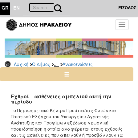
GR
EN
ΕΙΣΟΔΟΣ
Ο
Toggle
ΔΗΜΟΣ
navigati
Υπηρεσίες
&
Φορείς
Δημοτικές
...
Αρχική
Ο Δήμος
Ανακοινώσεις
Υπηρεσίες
Τηλέφωνα
Κ.Ε.Π.
Ηλεκτρονική
Εχθροί – ασθένειες αμπελιού αυτή την
περίοδο
Διακυβέρνηση
Το Περιφερειακό Κέντρο Προστασίας Φυτών και
Σχολικές
Ποιοτικού Ελέγχου του Υπουργείου Αγροτικής
Επιτροπές
Ανάπτυξης και Τροφίμων εξέδωσε γεωργική
Αγροτική
προειδοποίηση η οποία αναφέρεται στους εχθρούς
Ανάπτυξη
και τις ασθένειες που απειλούν ή προσβάλλουν τα