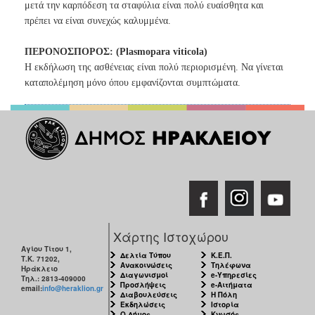
μετά την καρπόδεση τα σταφύλια είναι πολύ ευαίσθητα και
πρέπει να είναι συνεχώς καλυμμένα.
ΠΕΡΟΝΟΣΠΟΡΟΣ: (Plasmopara viticola)
Η εκδήλωση της ασθένειας είναι πολύ περιορισμένη. Να γίνεται
καταπολέμηση μόνο όπου εμφανίζονται συμπτώματα.
Χάρτης Ιστοχώρου
Αγίου Τίτου 1,
Δελτία Τύπου
Κ.Ε.Π.
Τ.Κ. 71202,
Ανακοινώσεις
Τηλέφωνα
Ηράκλειο
Διαγωνισμοί
e-Υπηρεσίες
Τηλ.: 2813-409000
Προσλήψεις
e-Αιτήματα
email:
info@heraklion.gr
Διαβουλεύσεις
Η Πόλη
Εκδηλώσεις
Ιστορία
Ο Δήμος
Κνωσός