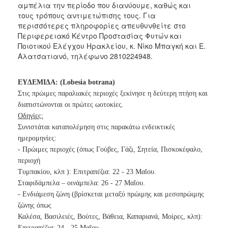
αμπέλια την περίοδο που διανύουμε, καθώς και
Ανακοινώσεις
τους τρόπους αντιμετώπισης τους. Για
Προγράμματα
περισσότερες πληροφορίες απευθυνθείτε στο
Περιφερειακό Κέντρο Προστασίας Φυτών και
Προσχολική
Ποιοτικού Ελέγχου Ηρακλείου, κ. Νίκο Μπαγκή και Ε.
Αγωγή
Αλατσατιανό, τηλέφωνο 2810224948.
Κοιμητήρια
Κέντρο
ΕΥ∆ΕΜΙ∆Α: (Lobesia botrana)
Οικογένειας
Στις πρώιμες παραλιακές περιοχές ξεκίνησε η δεύτερη πτήση και
διαπιστώνονται οι πρώτες ωοτοκίες.
Οδηγίες:
Συνιστάται καταπολέμηση στις παρακάτω ενδεικτικές
Ο
ημερομηνίες:
ΤΟΠΟΣ
- Πρώιμες περιοχές (όπως Γούβες, Γάζι, Σητεία, Πισκοκέφαλο,
ΜΑΣ
περιοχή
Τυμπακίου, κλπ ): Επιτραπέζια: 22 - 23 Μαΐου.
ΠΟΛΙΤΙΣΜΟΣ
Σταφιδάμπελα – οινάμπελα: 26 - 27 Μαΐου.
- Ενδιάμεση ζώνη (βρίσκεται μεταξύ πρώιμης και μεσοπρώιμης
ΑΝΘΕΚΤΙΚΗ
ζώνης όπως
ΠΟΛΗ
Καλέσα, Βασιλειές, Βούτες, Βάθεια, Καπαριανά, Μοίρες, κλπ):
Επιτραπέζια: 24 - 25 Μαΐου.