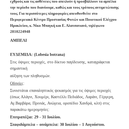
εχθρούς και τις ασθένειες που απειλούν ή προσβάλλουν τα αμπέλια
Ανακοινώσεις
την περίοδο που διανύουμε, καθώς και τους τρόπους αντιμετώπισης
Προγράμματα
τους. Για περισσότερες πληροφορίες απευθυνθείτε στο
Περιφερειακό Κέντρο Προστασίας Φυτών και Ποιοτικού Ελέγχου
Προσχολική
Ηρακλείου, κ. Νίκο Μπαγκή και Ε. Αλατσατιανό, τηλέφωνο
Αγωγή
2810224948
Κοιμητήρια
ΑΜΠΕΛΙ
Κέντρο
Οικογένειας
ΕΥ∆ΕΜΙ∆Α: (Lobesia botrana)
Στις όψιμες περιοχές, στο δίκτυο παγίδευσης, καταγράφεται
σημαντική
αύξηση των πληθυσμών.
Ο
ΤΟΠΟΣ
Οδηγίες
:
ΜΑΣ
Συνιστάται επαναληπτικός ψεκασμός για τις όψιμες περιοχές
(όπως Αλάγνι, Χουμέρι, Καστέλλι Πεδιάδος, Λαράνι, Γέργερη,
ΠΟΛΙΤΙΣΜΟΣ
Αγ.Βαρβάρα, Πρινιάς, Ανώγεια, οροπέδιο Χανδρά, κλπ) στις
παρακάτω ημερομηνίες:
ΑΝΘΕΚΤΙΚΗ
ΠΟΛΗ
Επιτραπέζια: 29 - 31 Ιουλίου.
Σταφιδάμπελα – οινάμπελα: 30 Ιουλίου – 1 Αυγούστου.