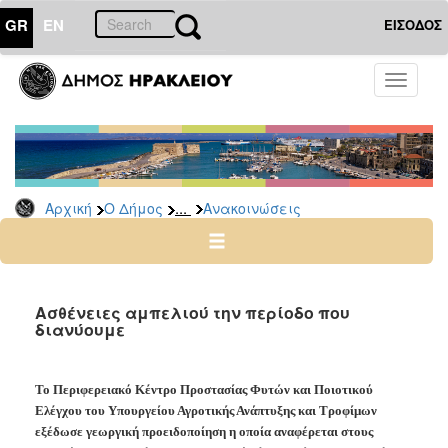
GR
EN
ΕΙΣΟΔΟΣ
Ο
Toggle
ΔΗΜΟΣ
navigati
Υπηρεσίες
&
Φορείς
Δημοτικές
...
Αρχική
Ο Δήμος
Ανακοινώσεις
Υπηρεσίες
Τηλέφωνα
Κ.Ε.Π.
Ηλεκτρονική
Aσθένειες αμπελιού την περίοδο που
διανύουμε
Διακυβέρνηση
Σχολικές
Επιτροπές
Το Περιφερειακό Κέντρο Προστασίας Φυτών και Ποιοτικού
Αγροτική
Ελέγχου του Υπουργείου Αγροτικής Ανάπτυξης και Τροφίμων
Ανάπτυξη
εξέδωσε γεωργική προειδοποίηση η οποία αναφέρεται στους