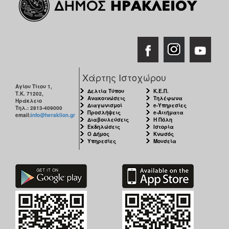
Χάρτης Ιστοχώρου
Αγίου Τίτου 1,
Δελτία Τύπου
Κ.Ε.Π.
Τ.Κ. 71202,
Ανακοινώσεις
Τηλέφωνα
Ηράκλειο
Διαγωνισμοί
e-Υπηρεσίες
Τηλ.: 2813-409000
Προσλήψεις
e-Αιτήματα
email:
info@heraklion.gr
Διαβουλεύσεις
Η Πόλη
Εκδηλώσεις
Ιστορία
Ο Δήμος
Κνωσός
Υπηρεσίες
Μουσεία