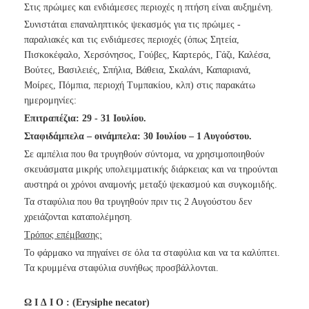
Στις πρώιμες και ενδιάμεσες περιοχές η πτήση είναι αυξημένη.
Συνιστάται επαναληπτικός ψεκασμός για τις πρώιμες -
παραλιακές και τις ενδιάμεσες περιοχές (όπως Σητεία,
Πισκοκέφαλο, Χερσόνησος, Γούβες, Καρτερός, Γάζι, Καλέσα,
Βούτες, Βασιλειές, Σπήλια, Βάθεια, Σκαλάνι, Καπαριανά,
Μοίρες, Πόμπια, περιοχή Τυμπακίου, κλπ) στις παρακάτω
ημερομηνίες:
Επιτραπέζια: 29 - 31 Ιουλίου.
Σταφιδάμπελα – οινάμπελα: 30 Ιουλίου – 1 Αυγούστου.
Σε αμπέλια που θα τρυγηθούν σύντομα, να χρησιμοποιηθούν
σκευάσματα μικρής υπολειμματικής διάρκειας και να τηρούνται
αυστηρά οι χρόνοι αναμονής μεταξύ ψεκασμού και συγκομιδής.
Τα σταφύλια που θα τρυγηθούν πριν τις 2 Αυγούστου δεν
χρειάζονται καταπολέμηση.
Τρόπος επέμβασης:
Το φάρμακο να πηγαίνει σε όλα τα σταφύλια και να τα καλύπτει.
Τα κρυμμένα σταφύλια συνήθως προσβάλλονται.
Ω Ι ∆ Ι Ο : (Erysiphe necator)