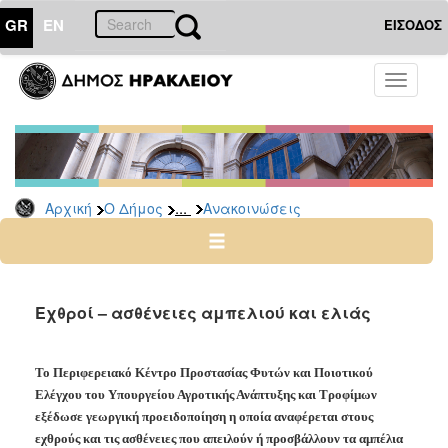
GR
EN
ΕΙΣΟΔΟΣ
Ο
Toggle
ΔΗΜΟΣ
navigati
Υπηρεσίες
&
Φορείς
Δημοτικές
...
Αρχική
Ο Δήμος
Ανακοινώσεις
Υπηρεσίες
Τηλέφωνα
Κ.Ε.Π.
Ηλεκτρονική
Εχθροί – ασθένειες αμπελιού και ελιάς
Διακυβέρνηση
Σχολικές
Το Περιφερειακό Κέντρο Προστασίας Φυτών και Ποιοτικού
Επιτροπές
Ελέγχου του Υπουργείου Αγροτικής Ανάπτυξης και Τροφίμων
Αγροτική
εξέδωσε γεωργική προειδοποίηση η οποία αναφέρεται στους
Ανάπτυξη
εχθρούς και τις ασθένειες που απειλούν ή προσβάλλουν τα αμπέλια