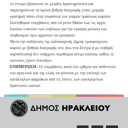
το έντομο βρίσκεται σε
μεγάλη δραστηριότητα και
παρατηρούνται τα πρώτα βοθρία διατροφής
(οπές μορφής
κρατήρα) πάνω στην επιφάνεια των νεαρών πράσινων
καρπών.
Συστήθηκαν επεμβάσεις από τα μέσα Μαΐου έως τις αρχές
Ιουνίου
εναντίον των ενηλίκων για την έγκαιρη μείωση των
πληθυσμών πριν
αρχίσουν να ωοτοκούν.
Μετά την εκδήλωση της καλοκαιρινής ζημιάς (μαυρισμένοι
καρποί με
βοθρία διατροφής είτε ̟άνω στα δέντρα ή με σοβαρή
καρπόπτωση) δεν
υπάρχουν περιθώρια αντιμετώπισης καθώς οι
ωοτοκίες έχουν ξεκινήσει.
ΕΝΗΜΕΡΩΣΗ:
Οι επεμβάσεις κατά των εχθρών και ασθενειών
του αμπελιού και της ελιάς να
γίνονται με την επιλογή των
κατάλληλων φαρμάκων από τις λίστες των εγκεκριμένων
δραστικών
ουσιών.