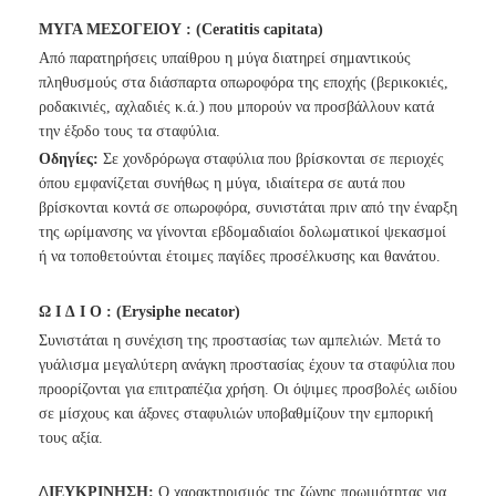
ΜΥΓΑ ΜΕΣΟΓΕΙΟΥ : (Ceratitis capitata)
Από παρατηρήσεις υπαίθρου η μύγα διατηρεί σημαντικούς
πληθυσμούς στα διάσπαρτα οπωροφόρα της εποχής (βερικοκιές,
ροδακινιές, αχλαδιές κ.ά.) που μπορούν να προσβάλλουν κατά
την έξοδο τους τα σταφύλια.
Οδηγίες:
Σε χονδρόρωγα σταφύλια που βρίσκονται σε περιοχές
όπου εμφανίζεται συνήθως η μύγα, ιδιαίτερα σε αυτά που
βρίσκονται κοντά σε οπωροφόρα, συνιστάται πριν από την έναρξη
της ωρίμανσης να γίνονται εβδομαδιαίοι δολωματικοί ψεκασμοί
ή να τοποθετούνται έτοιμες παγίδες προσέλκυσης και θανάτου.
Ω Ι ∆ Ι Ο : (Erysiphe necator)
Συνιστάται η συνέχιση της προστασίας των αμπελιών. Μετά το
γυάλισμα μεγαλύτερη ανάγκη προστασίας έχουν τα σταφύλια που
προορίζονται για επιτραπέζια χρήση. Οι όψιμες προσβολές ωιδίου
σε μίσχους και άξονες σταφυλιών υποβαθμίζουν την εμπορική
τους αξία.
∆
ΙΕΥΚΡΙΝΗΣΗ:
Ο χαρακτηρισμός της ζώνης πρωιμότητας για