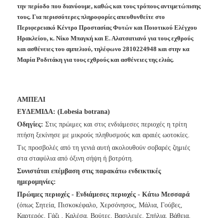
Ανακοινώσεις
την περίοδο που διανύουμε, καθώς και τους τρόπους αντιμετώπισης
τους. Για περισσότερες πληροφορίες απευθυνθείτε στο
Προγράμματα
Περιφερειακό Κέντρο Προστασίας Φυτών και Ποιοτικού Ελέγχου
Προσχολική
Ηρακλείου, κ. Νίκο Μπαγκή και Ε. Αλατσατιανό για τους εχθρούς
Αγωγή
και ασθένειες του αμπελιού, τηλέφωνο 2810224948 και στην κα
Κοιμητήρια
Μαρία Ροδιτάκη για τους εχθρούς και ασθένειες της ελιάς.
Κέντρο
Οικογένειας
ΑΜΠΕΛΙ
ΕΥ∆ΕΜΙ∆Α: (Lobesia botrana)
Οδηγίες:
Στις πρώιμες και στις ενδιάμεσες περιοχές η τρίτη
Ο
πτήση ξεκίνησε με μικρούς πληθυσμούς και αραιές ωοτοκίες.
ΤΟΠΟΣ
ΜΑΣ
Τις προσβολές από τη γενιά αυτή ακολουθούν σοβαρές ζημιές
στα σταφύλια από όξινη σήψη ή βοτρύτη.
ΠΟΛΙΤΙΣΜΟΣ
Συνιστάται επέμβαση στις παρακάτω ενδεικτικές
ημερομηνίες:
ΑΝΘΕΚΤΙΚΗ
Πρώιμες περιοχές - Ενδιάμεσες περιοχές - Κάτω Μεσσαρά
ΠΟΛΗ
(όπως
Σητεία, Πισκοκέφαλο, Χερσόνησος, Μάλια, Γούβες,
Καρτερός, Γάζι , Καλέσα, Βούτες, Βασιλειές, Σπήλια, Βάθεια,