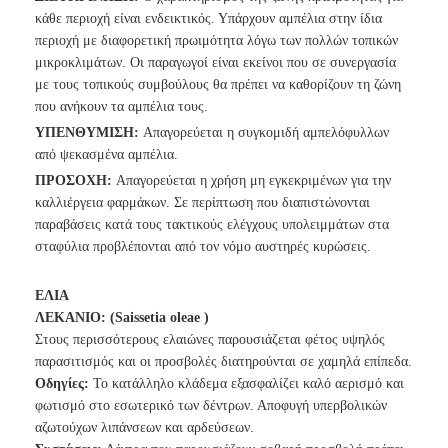
κάθε περιοχή είναι ενδεικτικός. Υπάρχουν αμπέλια στην ίδια
περιοχή με διαφορετική πρωιμότητα λόγω των πολλών τοπικών
μικροκλιμάτων. Οι παραγωγοί είναι εκείνοι που σε συνεργασία
με τους τοπικούς συμβούλους θα πρέπει να καθορίζουν τη ζώνη
που ανήκουν τα αμπέλια τους.
ΥΠΕΝΘΥΜΙΣΗ:
Απαγορεύεται η συγκομιδή αμπελόφυλλων
από ψεκασμένα αμπέλια.
ΠΡΟΣΟΧΗ:
Απαγορεύεται η χρήση μη εγκεκριμένων για την
καλλιέργεια φαρμάκων. Σε περίπτωση που διαπιστώνονται
παραβάσεις κατά τους τακτικούς ελέγχους υπολειμμάτων στα
σταφύλια προβλέπονται από τον νόμο αυστηρές κυρώσεις.
ΕΛΙΑ
ΛΕΚΑΝΙΟ: (Saissetia oleae )
Στους περισσότερους ελαιώνες παρουσιάζεται φέτος υψηλός
παρασιτισμός
και οι προσβολές διατηρούνται σε χαμηλά επίπεδα.
Οδηγίες:
Το κατάλληλο κλάδεμα εξασφαλίζει καλό αερισμό και
φωτισμό στο
εσωτερικό των δέντρων. Αποφυγή υπερβολικών
αζωτούχων λιπάνσεων και αρδεύσεων.