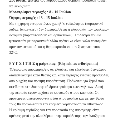
Συστάσεις:
∆
έντρα που παρουσιάζουν σοβαρή προσβολή πρέπει
να ψεκάζονται.
Μεσοπρώιμες περιοχές : 8 - 10 Ιουλίου.
Όψιμες περιοχές : 13 - 15 Ιουλίου.
Με τη χρήση εντομοκτόνων χαμηλής τοξικότητας (παραφινικά
λάδια, fenoxycarb) δεν διαταράσσεται η ισορροπία των ωφέλιμων
εντόμων
(παρασιτοειδών και αρπακτικών). Τα δέντρα που θα
ψεκαστούν με
παραφινικά λάδια πρέπει να είναι καλά ποτισμένα
πριν τον ψεκασμό και η
θερμοκρασία να μην ξεπερνάει τους
ο
32
C.
Ρ Υ Γ Χ Ι Τ Η Σ ή μπίμπικας: (Rhynchites cribripennis)
Ύστερα
από
παρατηρήσεις
σε
ελαιώνες
και
εξετάσεις
δειγμάτων
διαπιστώνουμε κατά θέσεις και κατά περιοχές έντονες προσβολές
από ρυγχίτη και πρώιμη καρπόπτωση. Πρόκειται για ζημιά που
οφείλεται στη
διατροφική δραστηριότητα των ενηλίκων. Αυτή
την περίοδο έχουν αρχίσει
να ωοτοκούν στους καρπούς. Οι
προνύμφες αναπτύσσονται μέσα στον
πυρήνα και με την έξοδο
τους θα προκαλέσουν την επόμενη καρπόπτωση το
φθινόπωρο.
Η κρίσιμη περίοδος για την προστασία της παραγωγής είναι
αμέσως μετά
την ολοκλήρωση της καρπόδεσης, την άνοιξη που