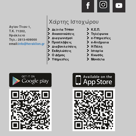
Χάρτης Ιστοχώρου
Αγίου Τίτου 1,
Δελτία Τύπου
Κ.Ε.Π.
Τ.Κ. 71202,
Ανακοινώσεις
Τηλέφωνα
Ηράκλειο
Διαγωνισμοί
e-Υπηρεσίες
Τηλ.: 2813-409000
Προσλήψεις
e-Αιτήματα
email:
info@heraklion.gr
Διαβουλεύσεις
Η Πόλη
Εκδηλώσεις
Ιστορία
Ο Δήμος
Κνωσός
Υπηρεσίες
Μουσεία