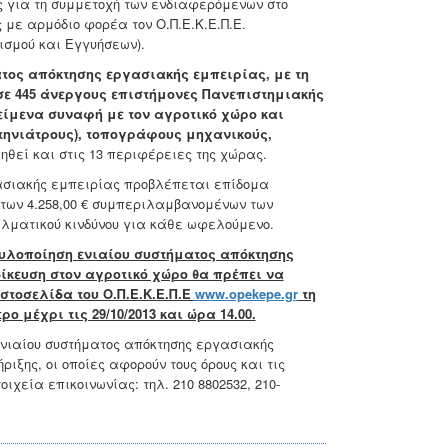
ς για τη συμμετοχή των ενδιαφερόμενων στο
με αρμόδιο φορέα τον Ο.Π.Ε.Κ.Ε.Π.Ε.
σμού και Εγγυήσεων).
τος απόκτησης εργασιακής εμπειρίας, με τη
σε 445 άνεργους επιστήμονες Πανεπιστημιακής
κείμενα συναφή με τον αγροτικό χώρο και
τηνιάτρους), τοπογράφους μηχανικούς,
θεί και στις 13 περιφέρειες της χώρας.
ασιακής εμπειρίας προβλέπεται επίδομα
 των 4.258,00 € συμπεριλαμβανομένων των
λματικού κινδύνου για κάθε ωφελούμενο.
 υλοποίηση ενιαίου συστήματος απόκτησης
ίκευση στον αγροτικό χώρο θα πρέπει να
τοσελίδα του Ο.Π.Ε.Κ.Ε.Π.Ε
www.opekepe.gr
τη
ο μέχρι τις 29/10/2013 και ώρα 14.00.
 ενιαίου συστήματος απόκτησης εργασιακής
ξης, οι οποίες αφορούν τους όρους και τις
ιχεία επικοινωνίας: τηλ. 210 8802532, 210-