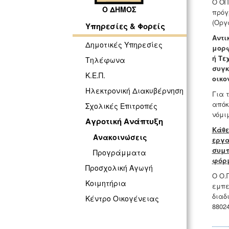
Ο ΟΠ
Ο ΔΗΜΟΣ
πρόγ
(Οργ
Υπηρεσίες & Φορείς
Αντι
Δημοτικές Υπηρεσίες
μορφ
ή Τε
Τηλέφωνα
συγκ
Κ.Ε.Π.
οικο
Ηλεκτρονική Διακυβέρνηση
Για 
απόκ
Σχολικές Επιτροπές
νόμι
Αγροτική Ανάπτυξη
Κάθε
Ανακοινώσεις
εργα
συμπ
Προγράμματα
φόρμ
Προσχολική Αγωγή
Ο Ο.
Κοιμητήρια
εμπε
διαδ
Κέντρο Οικογένειας
88024