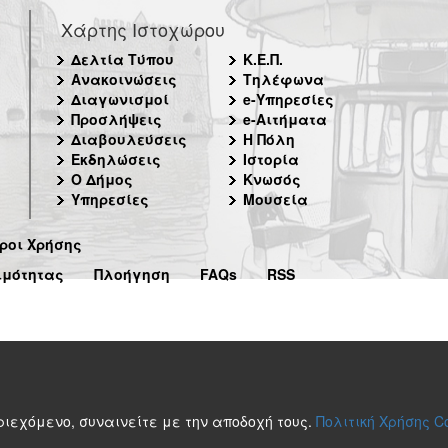
Χάρτης Ιστοχώρου
Δελτία Τύπου
Κ.Ε.Π.
Ανακοινώσεις
Τηλέφωνα
Διαγωνισμοί
e-Υπηρεσίες
Προσλήψεις
e-Αιτήματα
Διαβουλεύσεις
Η Πόλη
Εκδηλώσεις
Ιστορία
Ο Δήμος
Κνωσός
Υπηρεσίες
Μουσεία
ροι Χρήσης
ιμότητας
Πλοήγηση
FAQs
RSS
περιεχόμενο, συναινείτε με την αποδοχή τους.
Πολιτική Χρήσης C