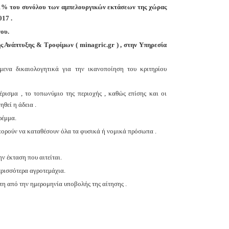
ο 1% του συνόλου των αμπελουργικών εκτάσεων της χώρας
17 .
ου.
ς Ανάπτυξης & Τροφίμων ( minagric.gr ) , στην Υπηρεσία
μενα δικαιολογητικά για την ικανοποίηση του κριτηρίου
ρισμα , το τοπωνύμιο της περιοχής , καθώς επίσης και οι
θεί η άδεια .
ρέμμα.
πορούν να καταθέσουν όλα τα φυσικά ή νομικά πρόσωπα .
ν έκταση που αιτείται.
περισσότερα αγροτεμάχια.
έτη από την ημερομηνία υποβολής της αίτησης .