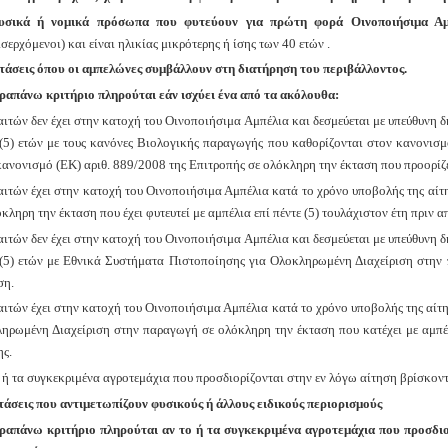
υσικά ή νομικά πρόσωπα που φυτεύουν για πρώτη φορά Οινοποιήσιμα Α
σερχόμενοι) και είναι ηλικίας μικρότερης ή ίσης των 40 ετών .
τάσεις όπου οι αμπελώνες συμβάλλουν στη διατήρηση του περιβάλλοντος.
ραπάνω κριτήριο πληρούται εάν ισχύει ένα από τα ακόλουθα:
 αιτών δεν έχει στην κατοχή του Οινοποιήσιμα Αμπέλια και δεσμεύεται με υπεύθυνη
 (5) ετών με τους κανόνες Βιολογικής παραγωγής που καθορίζονται στον κανονισ
κανονισμό (ΕΚ) αριθ. 889/2008 της Επιτροπής σε ολόκληρη την έκταση που προορίζε
 αιτών έχει στην κατοχή του Οινοποιήσιμα Αμπέλια κατά το χρόνο υποβολής της αίτ
κληρη την έκταση που έχει φυτευτεί με αμπέλια επί πέντε (5) τουλάχιστον έτη πριν 
 αιτών δεν έχει στην κατοχή του Οινοποιήσιμα Αμπέλια και δεσμεύεται με υπεύθυνη
 (5) ετών με Εθνικά Συστήματα Πιστοποίησης για Ολοκληρωμένη Διαχείριση στην 
ση.
 αιτών έχει στην κατοχή του Οινοποιήσιμα Αμπέλια κατά το χρόνο υποβολής της αίτ
ηρωμένη Διαχείριση στην παραγωγή σε ολόκληρη την έκταση που κατέχει με αμπέλι
ης.
ο ή τα συγκεκριμένα αγροτεμάχια που προσδιορίζονται στην εν λόγω αίτηση βρίσκοντ
τάσεις που αντιμετωπίζουν φυσικούς ή άλλους ειδικούς περιορισμούς
ραπάνω κριτήριο πληρούται αν το ή τα συγκεκριμένα αγροτεμάχια που προσδιο