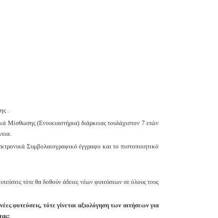
ς .
ικά Μίσθωσης (Ενοικιαστήρια) διάρκειας τουλάχιστον 7 ετών
εια.
λεκτρονικά Συμβολαιογραφικό έγγραφο και το πιστοποιητικό
υτεύσεις τότε θα δοθούν άδειες νέων φυτεύσεων σε όλους τους
έες φυτεύσεις, τότε γίνεται αξιολόγηση των αιτήσεων για
τας: