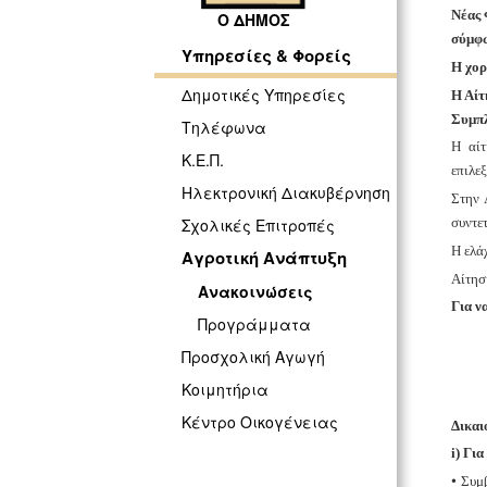
Νέας 
Ο ΔΗΜΟΣ
σύμφω
Υπηρεσίες & Φορείς
Η χορ
Δημοτικές Υπηρεσίες
Η Αίτ
Συμπλ
Τηλέφωνα
Η αίτ
Κ.Ε.Π.
επιλεξ
Ηλεκτρονική Διακυβέρνηση
Στην 
συντε
Σχολικές Επιτροπές
Η ελάχ
Αγροτική Ανάπτυξη
Αίτησ
Ανακοινώσεις
Για να
Προγράμματα
Προσχολική Αγωγή
Κοιμητήρια
Κέντρο Οικογένειας
Δικαι
i) Γι
•
Συμβ