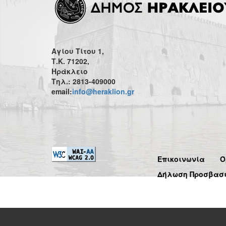
Αγίου Τίτου 1,
Τ.Κ. 71202,
Ηράκλειο
Τηλ.: 2813-409000
email:
info@heraklion.gr
Επικοινωνία
Ό
Δήλωση Προσβασ