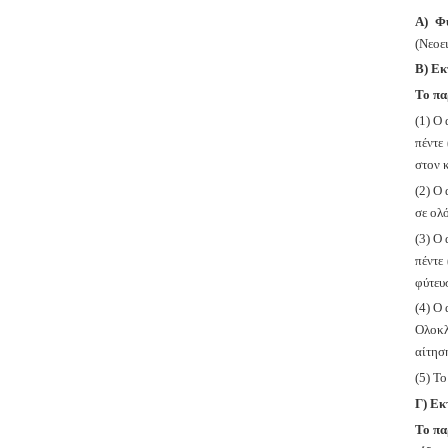
Α) Φ
(Νεοει
Β) Εκ
Το πα
(1) Ο
πέντε
στον 
(2) Ο
σε ολό
(3) Ο
πέντε
φύτευ
(4) Ο
Ολοκλ
αίτησ
(5) Τ
Γ) Εκ
Το πα