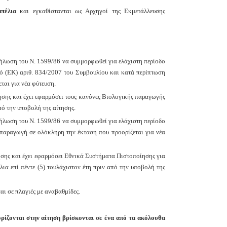
μπέλια
και εγκαθίστανται ως Αρχηγοί της Εκμετάλλευσης
 δήλωση του Ν. 1599/86 να συμμορφωθεί για ελάχιστη περίοδο
μό (ΕΚ) αριθ. 834/2007 του Συμβουλίου και κατά περίπτωση
ται για νέα φύτευση.
ησης και έχει εφαρμόσει τους κανόνες Βιολογικής παραγωγής
από την υποβολή της αίτησης.
 δήλωση του Ν. 1599/86 να συμμορφωθεί για ελάχιστη περίοδο
παραγωγή σε ολόκληρη την έκταση που προορίζεται για νέα
ησης και έχει εφαρμόσει Εθνικά Συστήματα Πιστοποίησης για
α επί πέντε (5) τουλάχιστον έτη πριν από την υποβολή της
αι σε πλαγιές με αναβαθμίδες.
ρίζονται στην αίτηση βρίσκονται σε ένα από τα ακόλουθα