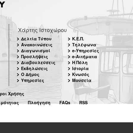
Χάρτης Ιστοχώρου
Δελτία Τύπου
Κ.Ε.Π.
Ανακοινώσεις
Τηλέφωνα
Διαγωνισμοί
e-Υπηρεσίες
Προσλήψεις
e-Αιτήματα
Διαβουλεύσεις
Η Πόλη
Εκδηλώσεις
Ιστορία
Ο Δήμος
Κνωσός
Υπηρεσίες
Μουσεία
ροι Χρήσης
ιμότητας
Πλοήγηση
FAQs
RSS