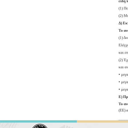
είδη 
(1) Π
(2) Μ
Δ) Εκ
Το αν
(1) Δ
Ελέγχ
και ε
(2) Έ
και αν
•
μεγα
•
μεγα
•
μεγα
Ε) Πρ
Το αν
(ΕΕ) 