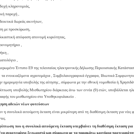
δοχή κληρονομιάς,
κή παροχή ,
εικτικά δωρεάς ακινήτων,
ση με προσκύρωση,
ικαστική απόφαση απονομή κυριότητας,
ονομητήριο ,
ήκη ,
ατολόγιο ,
ερωμένο Έντυπο Ε9 της τελευταίας ηλεκτρονικής Δήλωσης Περιουσιακής Κατάσταση
ια τα ενοικιαζόμενα αγροτεμάχια , Συμβολαιογραφικά έγγραφα, Ιδιωτικά Συμφωνητ
ην ημερομηνία υποβολής της αίτησης , σύμφωνα με την εθνική νομοθεσία ή Χρησιδάν
ρίπτωση υποβολής Μισθωτηρίου διάρκειας άνω των εννέα (9) ετών, υποβάλλεται η
ραφής του μισθωτηρίου στο Υποθηκοφυλακείο .
ηση αδειών νέων φυτεύσεων
ν η συνολικά αιτούμενη έκταση είναι μικρότερη από τη διαθέσιμη έκταση για νέες φ
τες.
ρίπτωση που η συνολικά αιτούμενη έκταση υπερβαίνει τη διαθέσιμη έκταση για ν
ένα αγροτεμάχιο ξεχωριστά και σύμφωνα με τα παρακάτω κριτήρια προτεραιότη