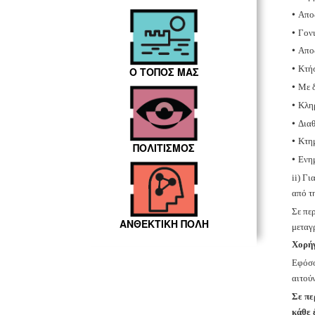
•
Απο
•
Γονι
•
Αποδ
•
Κτή
Ο ΤΟΠΟΣ ΜΑΣ
•
Με δ
•
Κληρ
•
Διαθ
•
Κτημ
ΠΟΛΙΤΙΣΜΟΣ
•
Ενημ
ii) Γ
από τ
Σε πε
ΑΝΘΕΚΤΙΚΗ ΠΟΛΗ
μεταγ
Χορήγ
Εφόσο
αιτούν
Σε πε
κάθε 