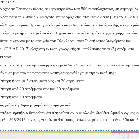
περιοχών:
εριοχές σε Ορεινές εκτάσεις, σε υψόμετρο άνω των 500 m τουλάχιστον, μη συμπερι-
ικρά νησιά του Αιγαίου Πελάγους, όπως ορίζονται στον κανονισμό (ΕΕ) αριθ. 229/
τάσεις που προορίζονται για νέα φύτευση στο πλαίσιο της διεύρυνσης των μικρώ
ωτέρω κριτήριο θεωρείται ότι πληρούται αν κατά το χρόνο της αίτησης ο αιτών:
ιαθέτει σύμφωνα με τα στοιχεία του Ολοκληρωμένου Συστήματος Διαχείρισης και
ου (Ο.Σ.Δ.Ε 2017) ελάχιστη έκταση γεωργικής εκμετάλλευσης πέντε (5) στρέμματα
πιπλέον
χει στην κατοχή του αμπελουργική εκμετάλλευση με Οινοποιήσιμες ποικιλίες αμπέλο
ήκει σε μια από τις παρακάτω κατηγορίες ανάλογα με την έκτασή της :
λύτερη ή ίση με 5 στρέμματα έως και 20 στρέμματα.
λύτερη από 20 στρέμματα έως και 30 στρέμματα .
λύτερη από 30 στρέμματα .
οηγούμενη συμπεριφορά του παραγωγού
ωτέρω κριτήριο
θεωρείται ότι πληρούται αν ο αιτών δεν διαθέτει Αμπελουργικές 
αριθ. 1308/2013, ή χωρίς Δικαίωμα Φύτευσης, όπως αναφέρεται στα άρθρα 85α και 