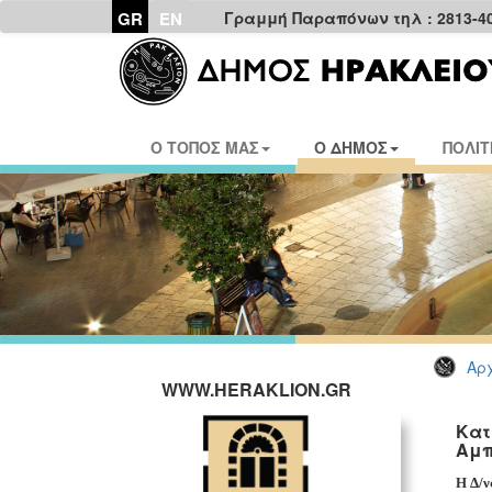
GR
EN
Γραμμή Παραπόνων τηλ : 2813-4
Ο ΤΟΠΟΣ ΜΑΣ
Ο ΔΗΜΟΣ
ΠΟΛΙΤ
Αρχ
WWW.HERAKLION.GR
Κατ
Αμπ
Η Δ/ν