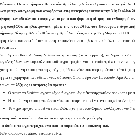
Φύτευσης Οινοποιήσιμων Ποικιλιών Αμπέλου , σε έκταση που αντιστοιχεί στ
να με την απογραφή που αναφέρεται στις φυτεμένες εκτάσεις την 31η Ιουλίου 20
ήγηση των αδειών φύτευσης γίνεται μετά από ψηφιακή αίτηση του ενδιαφερόμεν
ηση υποβάλλεται ηλεκτρονικά , μέσω της ιστοσελίδας του Υπουργείου Αγροτική
ήρωσης Αίτησης Αδειών Φύτευσης Αμπέλου , έως και την 27η Μαρτίου 2018.
ηση είναι αποδεκτή όταν σ΄αυτή επισυνάπτονται ηλεκτρονικά όλα τα απαιτού
ιμότητας .
Αίτηση-Υπεύθυνη Δήλωση δηλώνεται η έκταση (σε στρέμματα), το δημοτικό διαμέ
ταγμένες όλων των κορυφών του κάθε αγροτεμαχίου για το οποίο πρόκειται να χορηγη
ιστη αιτούμενη έκταση για τη χορήγηση άδειας νέας φύτευσης ορίζεται το ένα (1) στ
η για τη χορήγηση των αδειών νέας φύτευσης Οινοποιήσιμων Ποικιλιών Αμπέλου μ
 είναι επιλέξιμες οι αιτήσεις θα πρέπει :
Ο αιτών να διαθέτει αγροτεμάχιο ή αγροτεμάχια έκτασης τουλάχιστον ίσης με τη
Η αιτούμενη έκταση για άδεια νέας φύτευσης , μπορεί να αντιστοιχεί σε ένα ή 
Το αγροτεμάχιο μπορεί να είναι ιδιόκτητο ή ενοικιαζόμενο τουλάχιστον για 7 
ολογητικά τα οποία επισυνάπτονται ηλεκτρονικά στην αίτηση
α τα ιδιόκτητα αγροτεμάχια, ένα από τα παρακάτω δικαιολογητικά,
όλαια αγοράς νομίμως μεταγραμμένα,