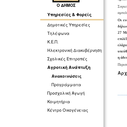
Ο ΔΗΜΟΣ
Συγκε
αμπελ
Υπηρεσίες & Φορείς
Οι εν
Δημοτικές Υπηρεσίες
δήλωσ
27 Μα
Τηλέφωνα
επιλέ
Κ.Ε.Π.
ελάχι
Ηλεκτρονική Διακυβέρνηση
υπεύθ
η άδε
Σχολικές Επιτροπές
Περισ
Αγροτική Ανάπτυξη
Αρχ
Ανακοινώσεις
Προγράμματα
Προσχολική Αγωγή
Κοιμητήρια
Κέντρο Οικογένειας