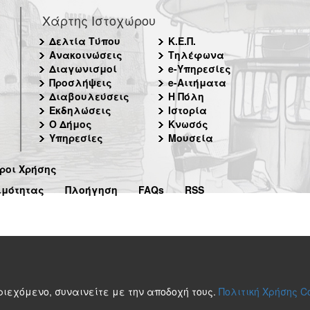
Χάρτης Ιστοχώρου
Δελτία Τύπου
Κ.Ε.Π.
Ανακοινώσεις
Τηλέφωνα
Διαγωνισμοί
e-Υπηρεσίες
Προσλήψεις
e-Αιτήματα
Διαβουλεύσεις
Η Πόλη
Εκδηλώσεις
Ιστορία
Ο Δήμος
Κνωσός
Υπηρεσίες
Μουσεία
ροι Χρήσης
ιμότητας
Πλοήγηση
FAQs
RSS
περιεχόμενο, συναινείτε με την αποδοχή τους.
Πολιτική Χρήσης C