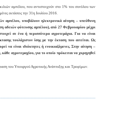
ικιλιών αμπέλου, που αντιστοιχούν στο 1% του συνόλου των
ένες εκτάσεις την 31η Ιουλίου 2016.
ιών αμπέλου, υποβάλουν ηλεκτρονικά αίτηση – υπεύθυνη
τηση αδειών φύτευσης αμπέλου), από 27 Φεβρουαρίου μέχρι
τοιχεί σε ένα ή περισσότερα αγροτεμάχια. Για να είναι
έκτασης τουλάχιστον ίσης με την έκταση που αιτείται. Ως
ρεί να είναι ιδιόκτητες ή ενοικιαζόμενες. Στην αίτηση –
 κάθε αγροτεμαχίου, για το οποίο πρόκειται να χορηγηθεί
όφαση του Υπουργού Αγροτικής Ανάπτυξης και Τροφίμων.