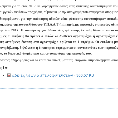
κριμένα για το έτος 2017 θα χορηγηθούν άδειες νέας φύτευσης οινοποιήσιμων πο
ουργικών εκτάσεων της χώρας, σύμφωνα με την απογραφή που αναφέρεται στις φυτεμ
διαφερόμενοι για την απόκτηση αδειών νέας φύτευσης οινοποιήσιμων ποικιλ
η, μέσω της ιστοσελίδας του Υ.Π.Α.Α.Τ (minagric.gr, ψηφιακές υπηρεσίες, αί
ρτίου 2017. Η αιτούμενη για άδεια νέας φύτευσης έκταση δύναται να αντισ
ξιμες οι αιτήσεις θα πρέπει ο αιτών να διαθέτει αγροτεμάχιο ή αγροτεμάχια 
στη αιτούμενη έκταση ανά αγροτεμάχιο ορίζεται το 1 στρέμμα. Οι εκτάσεις μπο
υνη δήλωση, δηλώνεται η έκταση (σε στρέμματα) οι συντεταγένες των κορυφών,
ια, το δημοτικό διαμέρισμα και το τοπωνύμιο της περιοχής του.
σότερες πληροφορίες και τα κριτήρια επιλεξιμότητας υπάρχουν στην συνημμένη απ
εία
άδειες νέων αμπελοφυτεύσεων - 300.57 KB