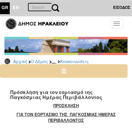
GR
EN
ΕΙΣΟΔΟΣ
Ο
Toggle
ΔΗΜΟΣ
navigati
Υπηρεσίες
&
Φορείς
Δημοτικές
...
Αρχική
Ο Δήμος
Ανακοινώσεις
Υπηρεσίες
Τηλέφωνα
Κ.Ε.Π.
Ηλεκτρονική
Πρόσκληση για τον εορτασμό της
Παγκόσμιας Ημέρας Περιβάλλοντος
Διακυβέρνηση
ΠΡΟΣΚΛΗΣΗ
Σχολικές
Επιτροπές
ΓΙΑ ΤΟΝ ΕΟΡΤΑΣΜΟ ΤΗΣ ΠΑΓΚΟΣΜΙΑΣ ΗΜΕΡΑΣ
ΠΕΡΙΒΑΛΛΟΝΤΟΣ
Αγροτική
Ανάπτυξη