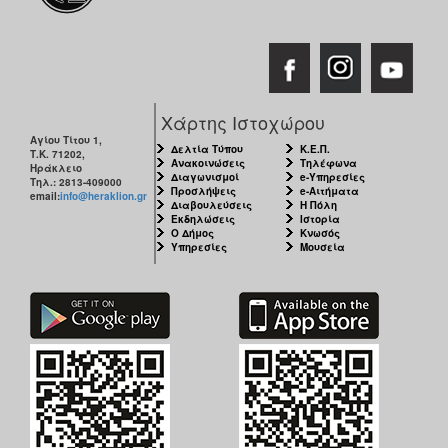
Χάρτης Ιστοχώρου
Αγίου Τίτου 1,
Δελτία Τύπου
Κ.Ε.Π.
Τ.Κ. 71202,
Ανακοινώσεις
Τηλέφωνα
Ηράκλειο
Διαγωνισμοί
e-Υπηρεσίες
Τηλ.: 2813-409000
Προσλήψεις
e-Αιτήματα
email:
info@heraklion.gr
Διαβουλεύσεις
Η Πόλη
Εκδηλώσεις
Ιστορία
Ο Δήμος
Κνωσός
Υπηρεσίες
Μουσεία