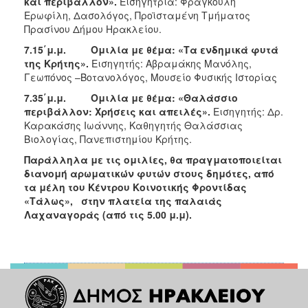
και περιβάλλον».
Εισηγήτρια: Φραγκούλη
Ερωφίλη, Δασολόγος, Προϊσταμένη Τμήματος
Πρασίνου Δήμου Ηρακλείου.
7.15΄μ.μ.
Ομιλία με θέμα: «Τα ενδημικά φυτά
της Κρήτης».
Εισηγητής: Αβραμάκης Μανόλης,
Γεωπόνος –Βοτανολόγος, Μουσείο Φυσικής Ιστορίας
7.35΄μ.μ.
Ομιλία με θέμα: «Θαλάσσιο
περιβάλλον: Χρήσεις και απειλές».
Εισηγητής: Δρ.
Καρακάσης Ιωάννης, Καθηγητής Θαλάσσιας
Βιολογίας, Πανεπιστημίου Κρήτης.
Παράλληλα με τις ομιλίες, θα πραγματοποιείται
διανομή αρωματικών φυτών στους δημότες, από
τα μέλη του Κέντρου Κοινοτικής Φροντίδας
«Τάλως», στην πλατεία της παλαιάς
Λαχαναγοράς (από τις 5.00 μ.μ).