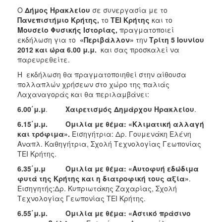
Ανακοινώσεις
Ο
Δήμος Ηρακλείου
σε συνεργασία με το
Πανεπιστήμιο Κρήτης,
το
ΤΕΙ Κρήτης
και το
Προγράμματα
Μουσείο Φυσικής Ιστορίας,
πραγματοποιεί
Προσχολική
εκδήλωση για το
«Περιβάλλον»
την
Τρίτη 5 Ιουνίου
Αγωγή
2012 και ώρα 6.00 μ.μ.
και σας προσκαλεί να
παρευρεθείτε.
Κοιμητήρια
Η εκδήλωση θα πραγματοποιηθεί στην αίθουσα
Κέντρο
πολλαπλών χρήσεων στο χώρο της παλιάς
Οικογένειας
Λαχαναγοράς και θα περιλαμβάνει:
6.00΄μ.μ
.
Χαιρετισμός Δημάρχου Ηρακλείου
.
6.15΄μ.μ.
Ομιλία με θέμα: «Κλιματική αλλαγή
και τρόφιμα».
Εισηγήτρια: Δρ. Γουμενάκη Ελένη
Ο
ΤΟΠΟΣ
Αναπλ. Καθηγήτρια, Σχολή Τεχνολογίας Γεωπονίας
ΜΑΣ
ΤΕΙ Κρήτης.
6.35΄μ.μ
Ομιλία με θέμα: «Αυτοφυή εδώδιμα
ΠΟΛΙΤΙΣΜΟΣ
φυτά της Κρήτης και η διατροφική τους αξία»
.
Εισηγητής:Δρ. Κυπριωτάκης Ζαχαρίας, Σχολή
ΑΝΘΕΚΤΙΚΗ
Τεχνολογίας Γεωπονίας ΤΕΙ Κρήτης.
ΠΟΛΗ
6.55΄μ.μ.
Ομιλία με θέμα: «Αστικό πράσινο