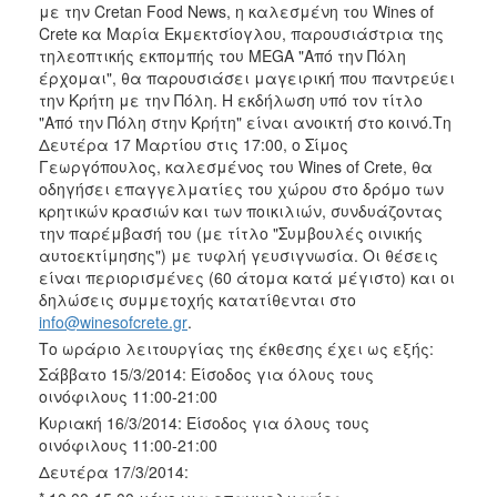
με την Cretan Food News, η καλεσμένη του Wines of
Crete κα Μαρία Εκμεκτσίογλου, παρουσιάστρια της
τηλεοπτικής εκπομπής του MEGA "Από την Πόλη
έρχομαι", θα παρουσιάσει μαγειρική που παντρεύει
την Κρήτη με την Πόλη. Η εκδήλωση υπό τον τίτλο
"Από την Πόλη στην Κρήτη" είναι ανοικτή στο κοινό.Τη
Δευτέρα 17 Μαρτίου στις 17:00, ο Σίμος
Γεωργόπουλος, καλεσμένος του Wines of Crete, θα
οδηγήσει επαγγελματίες του χώρου στο δρόμο των
κρητικών κρασιών και των ποικιλιών, συνδυάζοντας
την παρέμβασή του (με τίτλο "Συμβουλές οινικής
αυτοεκτίμησης") με τυφλή γευσιγνωσία. Οι θέσεις
είναι περιορισμένες (60 άτομα κατά μέγιστο) και οι
δηλώσεις συμμετοχής κατατίθενται στο
info@winesofcrete.gr
.
Το ωράριο λειτουργίας της έκθεσης έχει ως εξής:
Σάββατο 15/3/2014: Είσοδος για όλους τους
οινόφιλους 11:00-21:00
Κυριακή 16/3/2014: Είσοδος για όλους τους
οινόφιλους 11:00-21:00
Δευτέρα 17/3/2014: