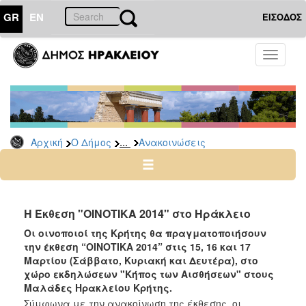
GR
EN
ΕΙΣΟΔΟΣ
Ο
Toggle
ΔΗΜΟΣ
navigati
Υπηρεσίες
&
Φορείς
Δημοτικές
...
Αρχική
Ο Δήμος
Ανακοινώσεις
Υπηρεσίες
Τηλέφωνα
Κ.Ε.Π.
Ηλεκτρονική
Η Έκθεση "ΟΙΝΟΤΙΚΑ 2014" στο Ηράκλειο
Διακυβέρνηση
Οι οινοποιοί της Κρήτης θα πραγματοποιήσουν
Σχολικές
την έκθεση “ΟΙΝΟΤΙΚΑ 2014” στις 15, 16 και 17
Επιτροπές
Μαρτίου (Σάββατο, Κυριακή και Δευτέρα), στο
χώρο εκδηλώσεων "Κήπος των Αισθήσεων" στους
Αγροτική
Μαλάδες Ηρακλείου Κρήτης.
Ανάπτυξη
Σύμφωνα με την ανακοίνωση της έκθεσης, οι