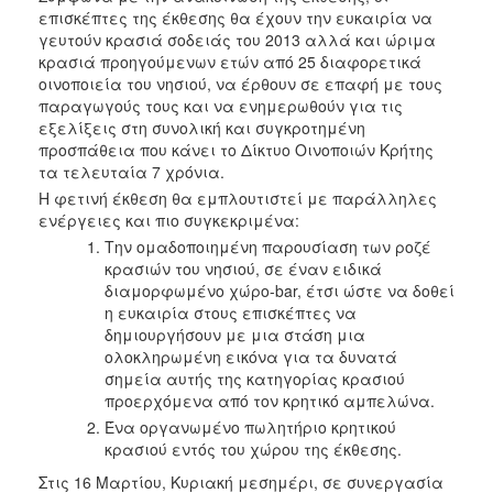
Ανακοινώσεις
επισκέπτες της έκθεσης θα έχουν την ευκαιρία να
γευτούν κρασιά σοδειάς του 2013 αλλά και ώριμα
Προγράμματα
κρασιά προηγούμενων ετών από 25 διαφορετικά
Προσχολική
οινοποιεία του νησιού, να έρθουν σε επαφή με τους
Αγωγή
παραγωγούς τους και να ενημερωθούν για τις
εξελίξεις στη συνολική και συγκροτημένη
Κοιμητήρια
προσπάθεια που κάνει το Δίκτυο Οινοποιών Κρήτης
Κέντρο
τα τελευταία 7 χρόνια.
Οικογένειας
Η φετινή έκθεση θα εμπλουτιστεί με παράλληλες
ενέργειες και πιο συγκεκριμένα:
Την ομαδοποιημένη παρουσίαση των ροζέ
κρασιών του νησιού, σε έναν ειδικά
διαμορφωμένο χώρο-bar, έτσι ώστε να δοθεί
Ο
η ευκαιρία στους επισκέπτες να
ΤΟΠΟΣ
ΜΑΣ
δημιουργήσουν με μια στάση μια
ολοκληρωμένη εικόνα για τα δυνατά
σημεία αυτής της κατηγορίας κρασιού
ΠΟΛΙΤΙΣΜΟΣ
προερχόμενα από τον κρητικό αμπελώνα.
Ένα οργανωμένο πωλητήριο κρητικού
ΑΝΘΕΚΤΙΚΗ
ΠΟΛΗ
κρασιού εντός του χώρου της έκθεσης.
Στις 16 Μαρτίου, Κυριακή μεσημέρι, σε συνεργασία