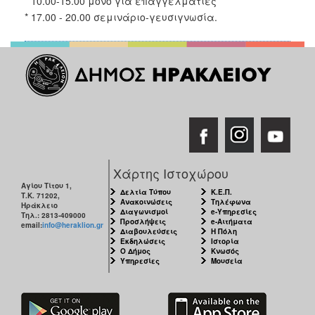
* 10.00-15.00 μόνο για επαγγελματίες
* 17.00 - 20.00 σεμινάριο-γευσιγνωσία.
Χάρτης Ιστοχώρου
Αγίου Τίτου 1,
Δελτία Τύπου
Κ.Ε.Π.
Τ.Κ. 71202,
Ανακοινώσεις
Τηλέφωνα
Ηράκλειο
Διαγωνισμοί
e-Υπηρεσίες
Τηλ.: 2813-409000
Προσλήψεις
e-Αιτήματα
email:
info@heraklion.gr
Διαβουλεύσεις
Η Πόλη
Εκδηλώσεις
Ιστορία
Ο Δήμος
Κνωσός
Υπηρεσίες
Μουσεία