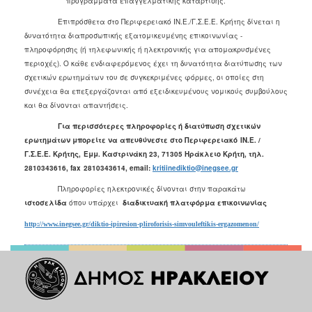
προγράμματα επαγγελματικής κατάρτισης.
Επιπρόσθετα στο Περιφερειακό ΙΝ.Ε./Γ.Σ.Ε.Ε. Κρήτης δίνεται η
δυνατότητα διαπροσωπικής εξατομικευμένης επικοινωνίας -
πληροφόρησης (ή τηλεφωνικής ή ηλεκτρονικής για απομακρυσμένες
περιοχές). Ο κάθε ενδιαφερόμενος έχει τη δυνατότητα διατύπωσης των
σχετικών ερωτημάτων του σε συγκεκριμένες φόρμες, οι οποίες στη
συνέχεια θα επεξεργάζονται από εξειδικευμένους νομικούς συμβούλους
και θα δίνονται απαντήσεις.
Για περισσότερες πληροφορίες ή διατύπωση σχετικών
ερωτημάτων μπορείτε να απευθύνεστε στο Περιφερειακό
ΙΝ.Ε. /
Γ.Σ.Ε.Ε. Κρήτης,
Εμμ. Καστρινάκη 23, 71305 Ηράκλειο Κρήτη, τηλ.
2810343616,
fax
2810343614,
email
:
kritiinediktio@inegsee.gr
Πληροφορίες ηλεκτρονικές δίνονται στην παρακάτω
ιστοσελίδα
όπου υπάρχει
διαδικτυακή πλατφόρμα επικοινωνίας
http://www.inegsee.gr/diktio-ipiresion-pliroforisis-simvouleftikis-ergazomenon/