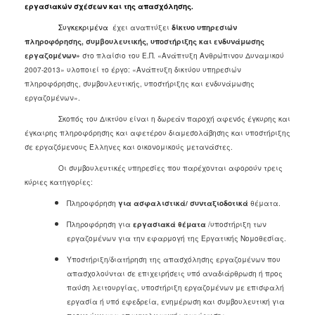
εργασιακών σχέσεων και της απασχόλησης.
Ανακοινώσεις
Συγκεκριμένα
έχει αναπτύξει
δίκτυο υπηρεσιών
Προγράμματα
πληροφόρησης, συμβουλευτικής, υποστήριξης και ενδυνάμωσης
Προσχολική
εργαζομένων»
στο πλαίσιο του Ε.Π. «Ανάπτυξη Ανθρώπινου Δυναμικού
Αγωγή
2007-2013» υλοποιεί το έργο: «Ανάπτυξη δικτύου υπηρεσιών
πληροφόρησης, συμβουλευτικής, υποστήριξης και ενδυνάμωσης
Κοιμητήρια
εργαζομένων».
Κέντρο
Σκοπός του Δικτύου είναι η δωρεάν παροχή αφενός έγκυρης και
Οικογένειας
έγκαιρης πληροφόρησης και αφετέρου διαμεσολάβησης και υποστήριξης
σε εργαζόμενους Έλληνες και οικονομικούς μετανάστες.
Οι συμβουλευτικές υπηρεσίες που παρέχονται αφορούν τρεις
κύριες κατηγορίες:
Ο
ΤΟΠΟΣ
Πληροφόρηση
για ασφαλιστικά/ συνταξιοδοτικά
θέματα.
ΜΑΣ
Πληροφόρηση για
εργασιακά θέματα
/υποστήριξη των
εργαζομένων για την εφαρμογή της Εργατικής Νομοθεσίας.
ΠΟΛΙΤΙΣΜΟΣ
Υποστήριξη/διατήρηση της απασχόλησης εργαζομένων που
απασχολούνται σε επιχειρήσεις υπό αναδιάρθρωση ή προς
ΑΝΘΕΚΤΙΚΗ
ΠΟΛΗ
παύση λειτουργίας, υποστήριξη εργαζομένων με επισφαλή
εργασία ή υπό εφεδρεία, ενημέρωση και συμβουλευτική για