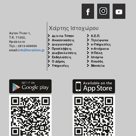
Χάρτης Ιστοχώρου
Αγίου Τίτου 1,
Δελτία Τύπου
Κ.Ε.Π.
Τ.Κ. 71202,
Ανακοινώσεις
Τηλέφωνα
Ηράκλειο
Διαγωνισμοί
e-Υπηρεσίες
Τηλ.: 2813-409000
Προσλήψεις
e-Αιτήματα
email:
info@heraklion.gr
Διαβουλεύσεις
Η Πόλη
Εκδηλώσεις
Ιστορία
Ο Δήμος
Κνωσός
Υπηρεσίες
Μουσεία