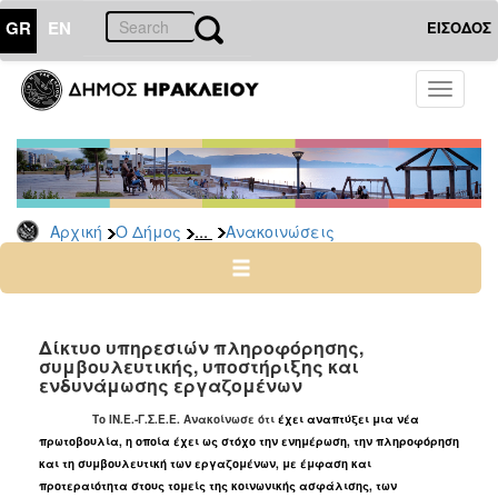
GR
EN
ΕΙΣΟΔΟΣ
Ο
Toggle
ΔΗΜΟΣ
navigati
Υπηρεσίες
&
Φορείς
Δημοτικές
...
Αρχική
Ο Δήμος
Ανακοινώσεις
Υπηρεσίες
Τηλέφωνα
Κ.Ε.Π.
Ηλεκτρονική
Δίκτυο υπηρεσιών πληροφόρησης,
συμβουλευτικής, υποστήριξης και
Διακυβέρνηση
ενδυνάμωσης εργαζομένων
Σχολικές
Tο ΙΝ.Ε.-Γ.Σ.Ε.Ε. Ανακοίνωσε ότι
έχει αναπτύξει μια νέα
Επιτροπές
πρωτοβουλία, η οποία έχει ως στόχο την ενημέρωση, την πληροφόρηση
Αγροτική
και τη συμβουλευτική των εργαζομένων, με έμφαση και
Ανάπτυξη
προτεραιότητα στους τομείς της κοινωνικής ασφάλισης, των